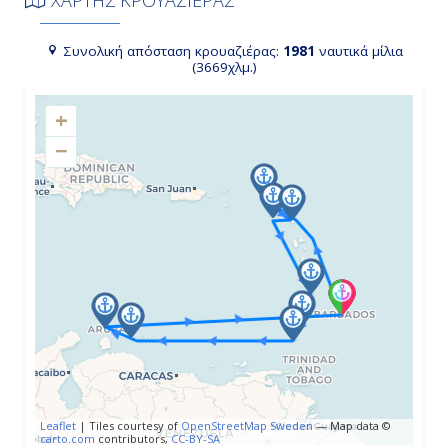
ΧΑΡΤΗΣ ΚΡΟΥΑΖΙΕΡΑΣ
07:00
Συνολική απόσταση κρουαζιέρας:
1981
ναυτικά μίλια
19:00
(3669χλμ.)
+
Ημέρα 4η
−
Σαιντ Τζονς Αντίγκουα, Αντίγκουα
& Μπαρμπούντα
07:00
19:00
Ημέρα 5η
Σαιντ Κιτς, Άγιος Χριστόφορος και
Νέβις
Leaflet
|
Tiles courtesy of
OpenStreetMap Sweden
— Map data ©
07:00
carto.com
contributors,
CC-BY-SA