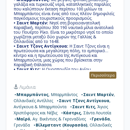
γαλάζια και τυρκουάζ νερά, καταπληκτικές παραλίες
που καλύπτουν έκταση περίπου 100 μιλίων τα
Μπαρμπάντος είναι ένας από τους πλέον δημοφιλείς
παγκόσμιους τουριστικούς προορισμούς.
• Σαιντ Μαρτέν:
Nησί στη βορειοανατολική
Καραϊβική, περίπου 300 190 ναυτικά μίλια ανατολικά
του Πουέρτο Ρίκο. Είναι το μικρότερο νησί το οποίο
χωρίζεται μεταξύ δύο χωρών της Γαλλίας &
Ολλανδίας από το 1648.
• Σαιντ Τζονς Αντίγκουα:
Η Σαιντ Τζονς είναι η
πρωτεύουσα και μεγαλύτερη πόλη, το εμπορικό
κέντρο και η πρωτεύουσα της Αντίγκουα και
Μπαρμπούντα, μιας χώρας που βρίσκεται στην
Καραϊβική Θάλασσα.
• Σαιντ Κιτς:
Η Ομοσπονδία του Αγίου
Χριστόφορου και Νέβις γνωστή και ως Σεντ Κιτς και
Περισσότερα
Νέβις είναι μια χώρα δύο νησιοών στις Δυτικές
Ινδίες. Βρίσκεται στην αλυσίδα Leeward Islands της
Λιμάνια:
Μικρές Αντίλλες, είναι το μικρότερο κυρίαρχο κράτος
στην Αμερική τόσο σε έκταση και πληθυσμό. Η
Μπαρμπάντος
, Μπαρμπάντος
Σαιντ Μαρτέν
,
πρωτεύουσα Basseterre βρίσκεται στο μεγαλύτερο
Ολλανδικές Αντίλλες
Σαιντ Τζονς Αντίγκουα
,
νησί του Αγίου Χριστόφορου.
• Κάστρις:
Η Σαιντ Λούτσια είναι μικρό νησιωτικό
Αντίγκουα & Μπαρμπούντα
Σαιντ Κιτς
, Άγιος
κράτος της Ανατολικής Καραιβικής στα σύνορα του
Χριστόφορος και Νέβις
Κάστρις
, Σάντα Λουτσία
Ατλαντικού Ωκεανού, γνωστή με το όνομα "Ελένη της
Μαϊρό
, Αγ. Βικέντιος & Γκρεναδίνες
Γρενάδα
,
Δύσης"
• Μαϊρό:
Γρενάδα
Η χώρα βρίσκεται ανάμεσα στην Αγία
Βίλεμσταντ (Κουρασάο)
, Ολλανδικές
Λουκία και τη Γρενάδα και αποτελείται από