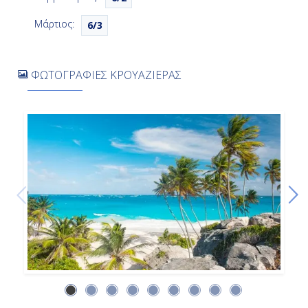
Ημέρα 8η
Μάρτιος:
6/3
Μαϊρό, Αγ. Βικέντιος & Γκρεναδίνες
07:00
ΦΩΤΟΓΡΑΦΙΕΣ ΚΡΟΥΑΖΙΕΡΑΣ
19:00
Ημέρα 9η
Γρενάδα, Γρενάδα
07:00
19:00
Ημέρα 10η
Εν Πλω