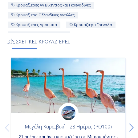
Κρουαζιερες Αγ Βικεντιος και Γκρεναδινες
17:00
Κρουαζιερα Ολλανδικες Αντιλλες
Κρουαζιερες Αρουμπα
Κρουαζιερα Γρεναδα
Ημέρα 13η
Κρουαζιερες Σαντα Λουτσια
ΣΧΕΤΙΚΕΣ ΚΡΟΥΑΖΙΕΡΕΣ
Εν Πλω
Κρουαζιερα Αντιγκουα και Μπαρμπουντα
-
Κρουαζιερες PκαιO Cruises
Κρουαζιερα Καστρις
Κρουαζιερες Μαϊρο
Κρουαζιερα Britannia
-
Κρουαζιερα Μπαρμπαντος
Κρουαζιερες Σαιντ Μαρτεν
Ημέρα 14η
Κρουαζιερες Σαιντ Τζονς Αντιγκουα
Μπαρμπάντος, Μπαρμπάντος
Κρουαζιερες Αντιγκουα και Μπαρμπουντα
07:00
Κρουαζιερες Ολλανδικες Αντιλλες
Κρουαζιερες Britannia
-
Μεγάλη Καραϊβική - 28 Ημέρες (PO100)
Κρουαζιερες Αγιος Χριστοφορος και Νεβις
21 ημέρες και άνω
κρουαζιέρα σε
Μπαρμπάντος -