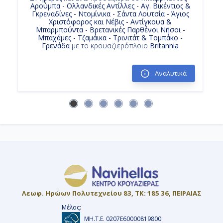
Αρούμπα - Ολλανδικές Αντίλλες - Αγ. Βικέντιος &
Κρουαζιερα Σαντα Λουτσια
Γκρεναδίνες - Ντομίνικα - Σάντα Λουτσία - Άγιος
Ημέρα 15η
Χριστόφορος και Νέβις - Αντίγκουα &
Κρουαζιερα Αγιος Χριστοφορος και Νεβις
Μπαρμπούντα - Βρετανικές Παρθένοι Νήσοι -
Μπαρμπάντος, Μπαρμπάντος
Μπαχάμες - Τζαμάικα - Τρινιτάτ & Τομπάκο -
14ημερη Κρουαζιερα
Γρενάδα
με το κρουαζιερόπλοιο
Britannia
-
Κρουαζιερες Βιλεμσταντ Κουρασαο
Αναλυτικά
Αποβίβαση
Λεωφ. Ηρώων Πολυτεχνείου 83, ΤΚ: 185 36, ΠΕΙΡΑΙΑΣ
Μέλος:
ΜΗ.Τ.Ε. 0207Ε60000819800