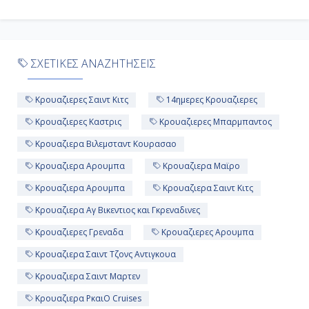
-
-
ΣΧΕΤΙΚΕΣ ΑΝΑΖΗΤΗΣΕΙΣ
Κρουαζιερες Σαιντ Κιτς
14ημερες Κρουαζιερες
Ημέρα 11η
Κρουαζιερες Καστρις
Κρουαζιερες Μπαρμπαντος
Βίλεμσταντ (Κουρασάο),
Ολλανδικές Αντίλλες
Κρουαζιερα Βιλεμσταντ Κουρασαο
Κρουαζιερα Αρουμπα
Κρουαζιερα Μαϊρο
07:00
Κρουαζιερα Αρουμπα
Κρουαζιερα Σαιντ Κιτς
19:00
Κρουαζιερα Αγ Βικεντιος και Γκρεναδινες
Κρουαζιερες Γρεναδα
Κρουαζιερες Αρουμπα
Ημέρα 12η
Κρουαζιερα Σαιντ Τζονς Αντιγκουα
Αρούμπα , Αρούμπα
Κρουαζιερα Σαιντ Μαρτεν
07:00
Κρουαζιερα PκαιO Cruises