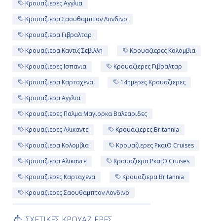
Κρουαζιερες Αγγλια
Ημέρα 11η
Κρουαζιερα Σαουθαμπτον Λονδινο
Γιβραλτάρ, Γιβραλτάρ
Κρουαζιερα Γιβραλταρ
Κρουαζιερα Καντιζ Σεβιλλη
Κρουαζιερες Κολομβια
07:00
Κρουαζιερες Ισπανια
Κρουαζιερες Γιβραλταρ
19:00
Κρουαζιερα Καρταχενα
14ημερες Κρουαζιερες
Κρουαζιερα Αγγλια
Ημέρα 12η
Κρουαζιερες Παλμα Μαγιορκα Βαλεαριδες
Εν Πλω
Κρουαζιερες Αλικαντε
Κρουαζιερες Britannia
-
Κρουαζιερα Κολομβια
Κρουαζιερες PκαιO Cruises
Κρουαζιερα Αλικαντε
Κρουαζιερα PκαιO Cruises
-
Κρουαζιερες Καρταχενα
Κρουαζιερα Britannia
Κρουαζιερες Σαουθαμπτον Λονδινο
Ημέρα 13η
Κρουαζιερα Παλμα Μαγιορκα Βαλεαριδες
ΣΧΕΤΙΚΕΣ ΚΡΟΥΑΖΙΕΡΕΣ
Εν Πλω