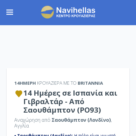
14ΉΜΕΡΗ
ΚΡΟΥΑΖΙΕΡΑ ΜΕ ΤΟ
BRITANNIA
14 Ημέρες σε Ισπανία και
Γιβραλτάρ - Από
Σαουθάμπτον (PO93)
Αναχώρηση από
Σαουθάμπτον (Λονδίνο)
,
Αγγλία
• Σαουθάμπτον (Λονδίνο):
H πόλη είναι γνωστή