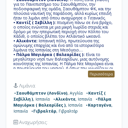
για το Πανεπιστήμιο του Σαουθάμπτον, την
ποδοσφαιρική της ομάδα, Σαουθάμπτον ΦΚ, και την
πλούσια ναυτική της παράδοση, αλλά κυρίως επειδή
ήταν το λιμάνι από όπου αναχώρησε ο Τιτανικός.
• Καντίζ ( Σεβίλλη ):
Χτισμένη πάνω σε ένα βράχο,
ο οποίος ενώνεται με μια μικρή λωρίδα στεριάς και
δρόμο με την ηπειρωτική περιοχή στον Κόλπο του
Κάδιθ, ο οποίος βλέπει τον Ατλαντικό ωκεανό.
• Αλικάντε:
Ισπανική πόλη, πρωτεύουσα της
ομώνυμης επαρχίας και ένα από τα ιστορικότερα
λιμάνια της Ισπανίας στη Μεσόγειο.
• Πάλμα Μαγιόρκα ( Βαλεαρίδες ):
Είναι το
μεγαλύτερο νησί των Βαλεαρίδων, μιας αυτόνομης
κοινότητας της Ισπανίας. Η Πάλμα Ντε Μαγιόρκα είναι
η πρωτεύουσα του νησιού, ή όπως την γνωρίζουν οι
κάτοικοι του υπόλοιπου νησιού Ciutat, δηλαδή πόλη
Περισσότερα
στα καταλανικά, παρόμοιο του συνηθισμένου
χαρακτηρισμού στα ελληνικά νησιά 'χώρα'.
Λιμάνια:
• Καρταγένα:
Το μεγαλείο του παρελθόντος της
Καρθαγένης ήρθε στην επιφάνεια και η πόλη
Σαουθάμπτον (Λονδίνο)
, Αγγλία
Καντίζ (
μεταμορφώθηκε από στρατιωτικό κέντρο σε κέντρο
Σεβίλλη )
, Ισπανία
Αλικάντε
, Ισπανία
Πάλμα
πολιτισμού ή, όπως λέει το τουριστικό σλόγκαν της
πόλης, σε «λιμάνι πολιτισμών».
Μαγιόρκα ( Βαλεαρίδες )
, Ισπανία
Καρταγένα
,
• Γιβραλτάρ:
" Ο Βράχος", μια πόλη, μια Χώρα γιατί
Ισπανία
Γιβραλτάρ
, Γιβραλτάρ
που αλλού θα βρείτε μια πόλη, που παρά το μικρό
της μέγεθος, είναι -επίσης- και χώρα!
Αναχωρήσεις: