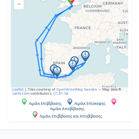
−
Ημέρα 4η
Καντίζ ( Σεβίλλη ), Ισπανία
08:00
19:00
Ημέρα 5η
Εν Πλω
-
Leaflet
|
Tiles courtesy of
OpenStreetMap Sweden
— Map data ©
carto.com
contributors,
CC-BY-SA
-
Λιμάνι Επιβίβασης
Λιμάνι Επίσκεψης
Λιμάνι Αποβίβασης
Λιμάνι Επιβίβασης και Αποβίβασης
Ημέρα 6η
Αλικάντε, Ισπανία