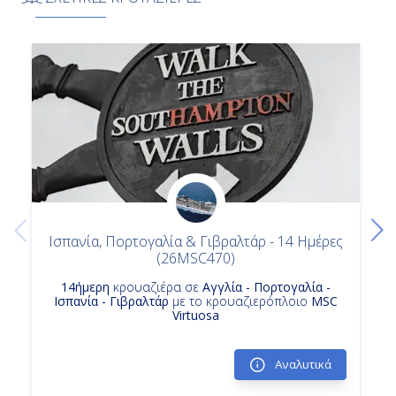
Κρουαζιερες Καντιζ Σεβιλλη
14ημερη Κρουαζιερα
-
Κρουαζιερα Ισπανια
-
Ημέρα 14η
Εν Πλω
-
-
Ισπανία, Πορτογαλία & Γιβραλτάρ - 14 Ημέρες
(26MSC470)
14ήμερη
κρουαζιέρα σε
Αγγλία - Πορτογαλία -
Ημέρα 15η
Ισπανία - Γιβραλτάρ
με το κρουαζιερόπλοιο
MSC
Virtuosa
Σαουθάμπτον (Λονδίνο), Αγγλία
Αναλυτικά
-