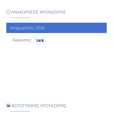
07:00
ΑΝΑΧΩΡΗΣΕΙΣ ΚΡΟΥΑΖΙΕΡΑΣ
19:00
Αναχωρήσεις 2026
Ημέρα 7η
Αύγουστος:
14/8
Πάλμα Μαγιόρκα ( Βαλεαρίδες ),
Ισπανία
07:00
-
Ημέρα 8η
Πάλμα Μαγιόρκα ( Βαλεαρίδες ),
Ισπανία
ΦΩΤΟΓΡΑΦΙΕΣ ΚΡΟΥΑΖΙΕΡΑΣ
-