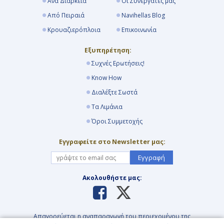
Ανά Διάρκεια
Οι Συνεργάτες μας
Από Πειραιά
Navihellas Blog
Κρουαζιερόπλοια
Επικοινωνία
Εξυπηρέτηση:
Συχνές Ερωτήσεις!
Know How
Διαλέξτε Σωστά
Τα Λιμάνια
Όροι Συμμετοχής
Εγγραφείτε στο Newsletter μας:
Εγγραφή
Ακολουθήστε μας:
Απαγορεύεται η αναπαραγωγή του περιεχομένου της
ιστοσελίδας με οιανδήποτε τρόπο και μέσο. Για περισσότερες