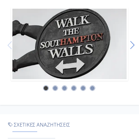
19:00
Ημέρα 9η
Καρταγένα, Ισπανία
07:00
20:00
Ημέρα 10η
Εν Πλω
-
ΣΧΕΤΙΚΕΣ ΑΝΑΖΗΤΗΣΕΙΣ
-