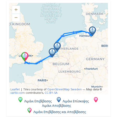
+
Ημέρα 4η
−
Εν Πλω
-
-
Ημέρα 5η
Αμβούργο, Γερμανία
07:00
-
Leaflet
|
Tiles courtesy of
OpenStreetMap Sweden
— Map data ©
carto.com
contributors,
CC-BY-SA
Λιμάνι Επιβίβασης
Λιμάνι Επίσκεψης
Λιμάνι Αποβίβασης
Ημέρα 6η
Λιμάνι Επιβίβασης και Αποβίβασης