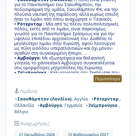
για το Πανεπιστήμιο του Σαουθάμπτον, την
ποδοσφαιρική της ομάδα, Σαουθάμπτον ΦΚ, και την
πλούσια ναυτική της παράδοση, αλλά κυρίως επειδή
ήταν το λιμάνι από όπου αναχώρησε ο Τιτανικός.
• Ρότερνταμ :
Μία από τις πλέον πολυπολιτισμικές
πόλεις, εκτός από το λιμάνι, είναι παγκοσμίως
γνωστό για το Πανεπιστήμιο Εράσμους και για την
υψηλού επιπέδου αρχιτεκτονική του. Διαθέτει το
μεγαλύτερο λιμάνι στην Ευρώπη, αφού λειτουργεί
ως πύλη εισόδου υπερατλαντικών-και όχι μόνον-
αγαθών στη συγκεκριμένη ήπειρο.
• Αμβούργο:
Με εξωστρέφεια και θαλασσινή
γοητεία, το χανσεατικό Αμβούργο συγκαταλέγεται
στις ομορφότερες μητροπόλεις της Ευρώπης.
• Ζεϊμπρούγκε :
Καλωσορίσατε στο Zeebrugge που
σημαίνει "Μπριζ on Sea", ένα χωριό στις ακτές του
Περισσότερα
Βελγίου, ένα υπέροχο παραθαλάσσιο θέρετρο με
ξενοδοχεία, καφετέριες, μαρίνα και παραλία.
Λιμάνια:
Σαουθάμπτον (Λονδίνο)
, Αγγλία
Ρότερνταμ
,
Ολλανδία
Αμβούργο
, Γερμανία
Ζεϊμπρούγκε
,
Βέλγιο
Αναχωρήσεις:
31 Οκτωβρίου 2026
13 Φεβρουαρίου 2027