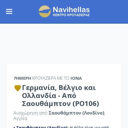
7ΉΜΕΡΗ
ΚΡΟΥΑΖΙΕΡΑ ΜΕ ΤΟ
IONA
Γερμανία, Βέλγιο και
Ολλανδία - Από
Σαουθάμπτον (PO106)
Αναχώρηση από
Σαουθάμπτον (Λονδίνο)
,
Αγγλία
• Σαουθάμπτον (Λονδίνο):
H πόλη είναι γνωστή