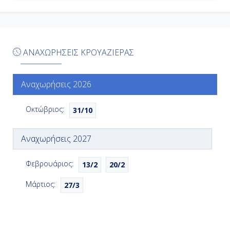
Αμβούργο, Γερμανία
-
04:00
ΑΝΑΧΩΡΗΣΕΙΣ ΚΡΟΥΑΖΙΕΡΑΣ
Ημέρα 7η
Αναχωρήσεις 2026
Ζεϊμπρούγκε , Βέλγιο
Οκτώβριος:
31/10
07:00
Αναχωρήσεις 2027
17:00
Φεβρουάριος:
13/2
20/2
Ημέρα 8η
Μάρτιος:
27/3
Σαουθάμπτον (Λονδίνο), Αγγλία
-