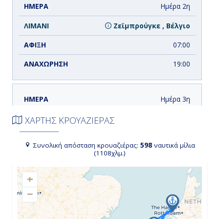
Ημέρα 2η
Ζεϊμπρούγκε , Βέλγιο
07:00
19:00
Ημέρα 3η
Ρότερνταμ , Ολλανδία
ΧΑΡΤΗΣ ΚΡΟΥΑΖΙΕΡΑΣ
07:00
Συνολική απόσταση κρουαζιέρας:
598
ναυτικά μίλια
(1108χλμ.)
19:00
+
−
Ημέρα 4η
Εν Πλω