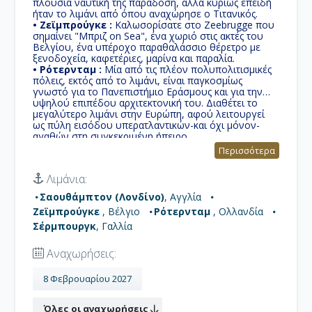
πλούσια ναυτική της παράδοση, αλλά κυρίως επειδή
ήταν το λιμάνι από όπου αναχώρησε ο Τιτανικός.
• Ζεϊμπρούγκε :
Καλωσορίσατε στο Zeebrugge που
σημαίνει "Μπριζ on Sea", ένα χωριό στις ακτές του
Βελγίου, ένα υπέροχο παραθαλάσσιο θέρετρο με
ξενοδοχεία, καφετέριες, μαρίνα και παραλία.
• Ρότερνταμ :
Μία από τις πλέον πολυπολιτισμικές
πόλεις, εκτός από το λιμάνι, είναι παγκοσμίως
γνωστό για το Πανεπιστήμιο Εράσμους και για την
υψηλού επιπέδου αρχιτεκτονική του. Διαθέτει το
μεγαλύτερο λιμάνι στην Ευρώπη, αφού λειτουργεί
ως πύλη εισόδου υπερατλαντικών-και όχι μόνον-
αγαθών στη συγκεκριμένη ήπειρο.
• Σέρμπουργκ:
Παραθαλάσσια και ηλιόλουστη θα
Περισσότερα
σας μαγέψει με την γραφικότητά της, το αίσθημα
ηρεμίας που αποπνέει και το ιστορικό της κέντρο
Λιμάνια:
τόσο ρομαντικό που γίνεται ιδανικό για να το
περπατήσεις μαζί με αυτόν ή αυτήν που αγαπάς.
Σαουθάμπτον (Λονδίνο)
, Αγγλία
Ζεϊμπρούγκε
, Βέλγιο
Ρότερνταμ
, Ολλανδία
Σέρμπουργκ
, Γαλλία
Αναχωρήσεις:
8 Φεβρουαρίου 2027
Όλες οι αναχωρήσεις