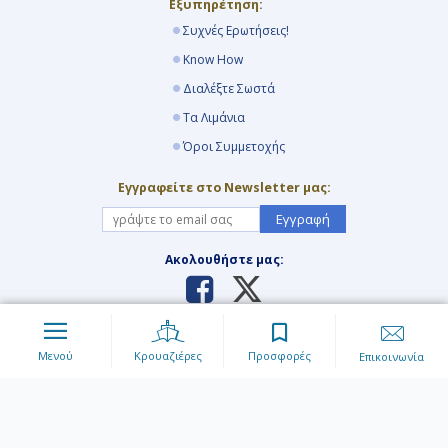
Εξυπηρέτηση:
Συχνές Ερωτήσεις!
Know How
Διαλέξτε Σωστά
Τα Λιμάνια
Όροι Συμμετοχής
Εγγραφείτε στο Newsletter μας:
Εγγραφή
Ακολουθήστε μας:
Απαγορεύεται η αναπαραγωγή του περιεχομένου της
ιστοσελίδας με οιανδήποτε τρόπο και μέσο. Για περισσότερες
Μενού
Κρουαζιέρες
Προσφορές
Επικοινωνία
πληροφορίες διαβάστε τους
Όρους Χρήσης
της ιστοσελίδας.