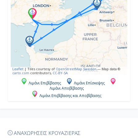
-
-
Ημέρα 5η
Σέρμπουργκ, Γαλλία
07:00
Leaflet
|
Tiles courtesy of
OpenStreetMap Sweden
— Map data ©
carto.com
contributors,
CC-BY-SA
19:00
Λιμάνι Επιβίβασης
Λιμάνι Επίσκεψης
Λιμάνι Αποβίβασης
Λιμάνι Επιβίβασης και Αποβίβασης
Ημέρα 6η
Σαουθάμπτον (Λονδίνο), Αγγλία
-
ΑΝΑΧΩΡΗΣΕΙΣ ΚΡΟΥΑΖΙΕΡΑΣ
Αποβίβαση