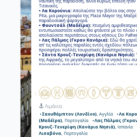
ναυτική της παράδοση, αλλά κυρίως επειδή ήτα
Τιτανικός.
• Λα Κορούνια:
Απολαύστε την βόλτα σας στην κ
Pita, μια μικρογραφία της Plaza Mayor της Μαδρί
παραδοσιακή ψαραγορά.
• Φουντσάλ (Μαδέϊρα):
Χτισμένη αμφιθεατρικά και το μόνο σίγουρο είναι ότι
εντυπωσιαστείτε καθώς θα φτάνετε με το πλοίο σ
απολαύσετε περιπάτους στους κήπους Do Palheir
• Λας Πάλμας (Γκραν Κανάρια):
Εδώ θα χαρείτ
απ’ τις καλύτερες παραλίες εντός σχεδίου πόλεως
προσφέρει πολλές τουριστικές δραστηριότητες.
• Σάντα Κρουζ-Τενερίφη (Κανάρια Νησιά):
της Αφρικής, το μεγαλύτερο από τα νησιά του 
προσφέρει ανέμελες διακοπές σε έναν τόπο με μ
ομορφιά.
• Λανζαρότε:
Το νησί σχηματίστηκε από ηφαιστ
15 εκατομμύρια χρόνια και αποτελείται από ηφαι
• Λισαβόνα:
Με δυτικοευρωπαική στην εμφάνιση
αύρα γλυκιάς μελαγχολίας όταν ο Ατλαντικός συ
λόφους.
Λιμάνια:
Σαουθάμπτον (Λονδίνο)
, Αγγλία
Λα Κορ
(Μαδέϊρα)
, Πορτογαλία
Λας Πάλμας (Γκρα
Κρουζ-Τενερίφη (Κανάρια Νησιά)
, Ισπανία
Λισαβόνα
, Πορτογαλία