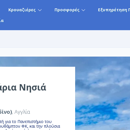
Κρουαζιέρες
Προσφορές
Εξυπηρέτηση 
ία
άρια Νησιά
ίνο)
, Αγγλία
τή για το Πανεπιστήμιο του
ουθάμπτον ΦΚ, και την πλούσια