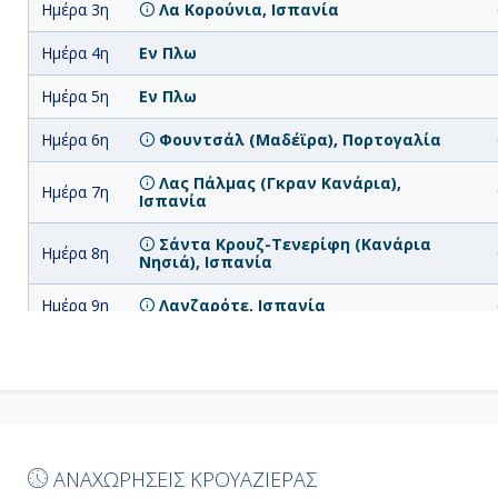
Ημέρα 3η
Λα Κορούνια, Ισπανία
Ημέρα 4η
Εν Πλω
Ημέρα 5η
Εν Πλω
Ημέρα 6η
Φουντσάλ (Μαδέϊρα), Πορτογαλία
Λας Πάλμας (Γκραν Κανάρια),
Ημέρα 7η
Ισπανία
Σάντα Κρουζ-Τενερίφη (Κανάρια
Ημέρα 8η
Νησιά), Ισπανία
Ημέρα 9η
Λανζαρότε, Ισπανία
Ημέρα
Εν Πλω
10η
Ημέρα
Λισαβόνα, Πορτογαλία
11η
Ημέρα
ΑΝΑΧΩΡΗΣΕΙΣ ΚΡΟΥΑΖΙΕΡΑΣ
Εν Πλω
12η