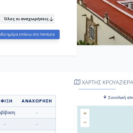
Όλες οι αναχωρήσεις
Μία ημέρα επάνω στο Ventura
ΧΑΡΤΗΣ ΚΡΟΥΑΖΙΕΡ
Συνολική απ
ΑΦΙΞΗ
ΑΝΑΧΩΡΗΣΗ
+
ιβίβαση
-
−
-
-