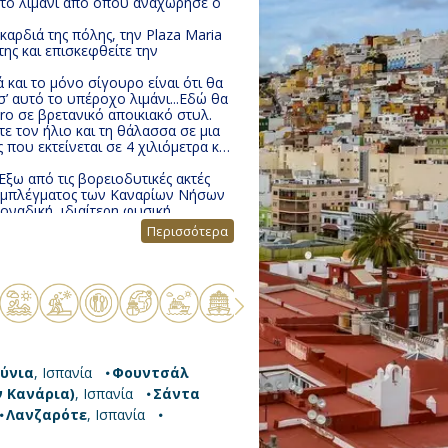
ν το λιμάνι από όπου αναχώρησε ο
αρδιά της πόλης, την Plaza Maria
της και επισκεφθείτε την
 θα
’ αυτό το υπέροχο λιμάνι...Εδώ θα
o σε βρετανικό αποικιακό στυλ.
ε τον ήλιο και τη θάλασσα σε μια
 που εκτείνεται σε 4 χιλιόμετρα και
Έξω από τις βορειοδυτικές ακτές
συμπλέγματος των Καναρίων Νήσων
οναδική, ιδιαίτερη φυσική
Περισσότερα
ειακές εκρήξεις πριν από περίπου
στειακά πετρώματα και άμμο.
 & μεσογειακή στην ψυχή, με μια
ννεφιάζει, χτισμένη πάνω σε 7
ούνια
, Ισπανία
Φουντσάλ
ν Κανάρια)
, Ισπανία
Σάντα
Λανζαρότε
, Ισπανία