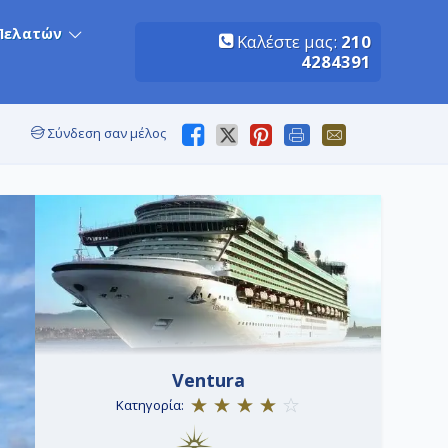
Πελατών
Καλέστε μας:
210
4284391
Σύνδεση σαν μέλος
Ventura
Κατηγορία: