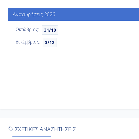
Ημέρα
Εν Πλω
Αναχωρήσεις 2026
13η
Ημέρα
Σαουθάμπτον (Λονδίνο), Αγγλία
Οκτώβριος:
31/10
14η
Δεκέμβριος:
3/12
ΣΧΕΤΙΚΕΣ ΑΝΑΖΗΤΗΣΕΙΣ