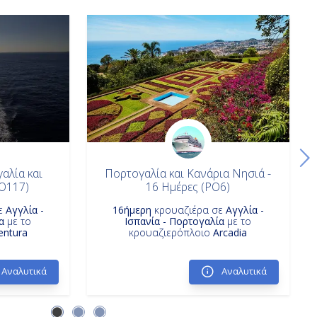
αλία και
Πορτογαλία και Κανάρια Νησιά -
PO117)
16 Ημέρες (PO6)
ε
Αγγλία -
16ήμερη
κρουαζιέρα σε
Αγγλία -
α
με το
Ισπανία - Πορτογαλία
με το
entura
κρουαζιερόπλοιο
Arcadia
Αναλυτικά
Αναλυτικά