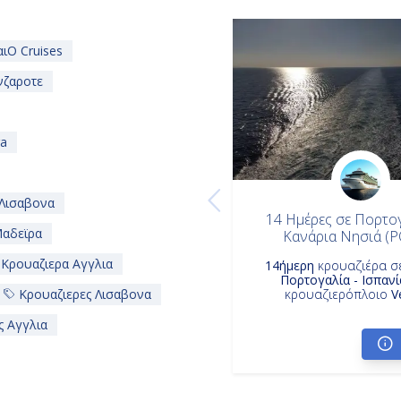
ιO Cruises
νζαροτε
ra
Λισαβονα
14 Ημέρες σε Πορτογ
Μαδεϊρα
Κανάρια Νησιά (
Κρουαζιερα Αγγλια
14ήμερη
κρουαζιέρα σ
Πορτογαλία - Ισπανί
Κρουαζιερες Λισαβονα
κρουαζιερόπλοιο
V
ς Αγγλια