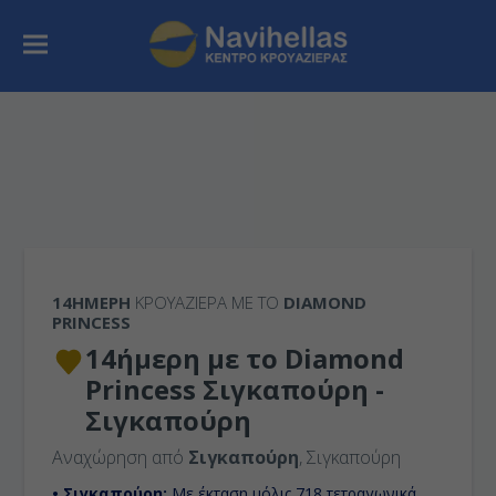
14ΉΜΕΡΗ
ΚΡΟΥΑΖΙΕΡΑ ΜΕ ΤΟ
DIAMOND
PRINCESS
14ήμερη με το Diamond
Princess Σιγκαπούρη -
Σιγκαπούρη
Αναχώρηση από
Σιγκαπούρη
, Σιγκαπούρη
• Σιγκαπούρη:
Με έκταση μόλις 718 τετραγωνικά