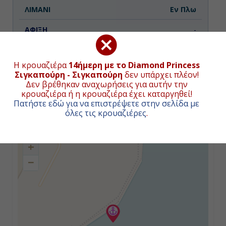
Εν Πλω
-
-
Η κρουαζιέρα
14ήμερη με το Diamond Princess
Σιγκαπούρη - Σιγκαπούρη
δεν υπάρχει πλέον!
Δεν βρέθηκαν αναχωρήσεις για αυτήν την
Ημέρα 3η
κρουαζιέρα ή η κρουαζιέρα έχει καταργηθεί!
Πατήστε εδώ για να επιστρέψετε στην σελίδα με
Εν Πλω
ΧΑΡΤΗΣ ΚΡΟΥΑΖΙΕΡΑΣ
όλες τις κρουαζιέρες
.
-
+
-
−