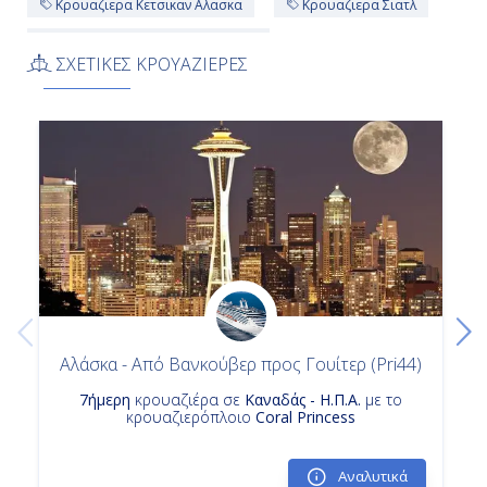
Κρουαζιερα Κετσικαν Αλασκα
Κρουαζιερα Σιατλ
Κρουαζιερα Σκαγκγουεϊ Αλασκα
ΣΧΕΤΙΚΕΣ ΚΡΟΥΑΖΙΕΡΕΣ
Κρουαζιερα Κολπος Παγετωνων Αλασκα
Αλάσκα - Από Βανκούβερ προς Γουίτερ (Pri44)
7ήμερη
κρουαζιέρα σε
Καναδάς - Η.Π.Α.
με το
κρουαζιερόπλοιο
Coral Princess
Αναλυτικά