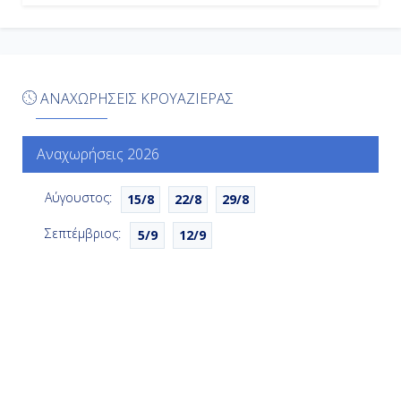
Ημέρα 6η
Κέτσικαν ( Αλάσκα ), Η.Π.Α.
07:00
ΑΝΑΧΩΡΗΣΕΙΣ ΚΡΟΥΑΖΙΕΡΑΣ
13:00
Αναχωρήσεις 2026
Ημέρα 7η
Αύγουστος:
15/8
22/8
29/8
Βικτώρια, Καναδάς
Σεπτέμβριος:
5/9
12/9
21:00
23:59
Ημέρα 8η
Σιάτλ, Η.Π.Α.