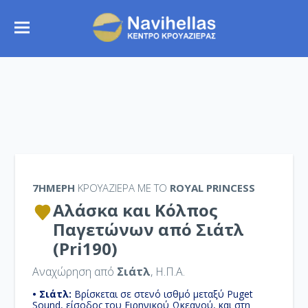
7ΉΜΕΡΗ
ΚΡΟΥΑΖΙΕΡΑ ΜΕ ΤΟ
ROYAL PRINCESS
Αλάσκα και Κόλπος
Παγετώνων από Σιάτλ
(Pri190)
Αναχώρηση από
Σιάτλ
, Η.Π.Α.
• Σιάτλ:
Βρίσκεται σε στενό ισθμό μεταξύ Puget
Sound, είσοδος του Ειρηνικού Ωκεανού, και στη