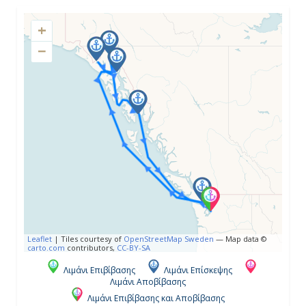
+
−
Ημέρα 4η
Σκάγκγουέϊ ( Αλάσκα ), Η.Π.Α.
07:00
20:30
Ημέρα 5η
Κόλπος Παγετώνων ( Αλάσκα ),
Η.Π.Α.
Leaflet
|
Tiles courtesy of
OpenStreetMap Sweden
— Map data ©
06:00
carto.com
contributors,
CC-BY-SA
15:00
Λιμάνι Επιβίβασης
Λιμάνι Επίσκεψης
Λιμάνι Αποβίβασης
Λιμάνι Επιβίβασης και Αποβίβασης