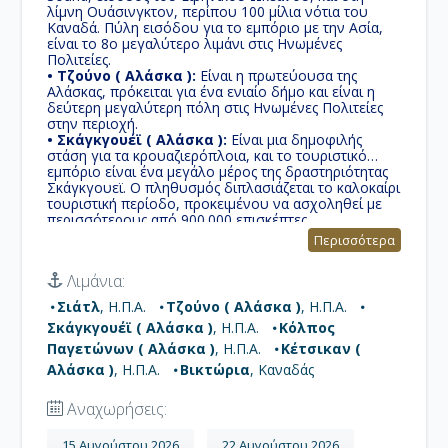
λίμνη Ουάσινγκτον, περίπου 100 μίλια νότια του
Καναδά. Πύλη εισόδου για το εμπόριο με την Ασία,
είναι το 8ο μεγαλύτερο λιμάνι στις Ηνωμένες
Πολιτείες.
• Τζούνο ( Αλάσκα ):
Eίναι η πρωτεύουσα της
Αλάσκας, πρόκειται για ένα ενιαίο δήμο και είναι η
δεύτερη μεγαλύτερη πόλη στις Ηνωμένες Πολιτείες
στην περιοχή.
• Σκάγκγουέϊ ( Αλάσκα ):
Eίναι μια δημοφιλής
στάση για τα κρουαζιερόπλοια, και το τουριστικό
εμπόριο είναι ένα μεγάλο μέρος της δραστηριότητας
Σκάγκγουεϊ. Ο πληθυσμός διπλασιάζεται το καλοκαίρι
τουριστική περίοδο, προκειμένου να ασχοληθεί με
περισσότερους από 900.000 επισκέπτες.
• Κόλπος Παγετώνων ( Αλάσκα ):
Οι
Περισσότερα
περισσότεροι επισκέπτες έρχονται στο πάρκο για
μεγάλα κρουαζιερόπλοια τα οποία παραμένουν στον
Λιμάνια:
κόλπο και οι επιβάτες απολαυμβάνουν μοναδικούς
παγετώνες συμπεριλαμβανομένων των θεαματικών
Σιάτλ
, Η.Π.Α.
Τζούνο ( Αλάσκα )
, Η.Π.Α.
Margerie και Grand Pacific.
Σκάγκγουέϊ ( Αλάσκα )
, Η.Π.Α.
Κόλπος
• Κέτσικαν ( Αλάσκα ):
Κύρια ενασχόληση των
κατοίκων είναι το ψάρεμα σολομού και ίσως θα
Παγετώνων ( Αλάσκα )
, Η.Π.Α.
Κέτσικαν (
μπορέσετε και εσείς να δείτε αυτά τα ψάρια να
Αλάσκα )
, Η.Π.Α.
Βικτώρια
, Καναδάς
παλεύουν αντίθετα στο ρεύμα για να φτάσουν στο
τόπο όπου θα αφήσουν τα αυγά τους και έπειτα θα
Αναχωρήσεις:
πεθάνουν.
• Βικτώρια:
Είναι η πρωτεύουσα της καναδικής
επαρχίας της Βρετανικής Κολομβίας. Χτισμένη στο
15 Αυγούστου 2026
22 Αυγούστου 2026