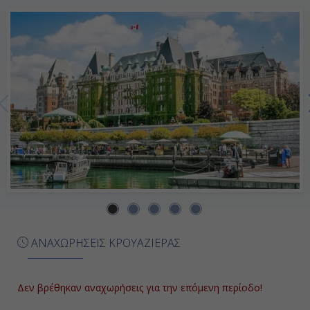
-
Ημέρα 7η
Σαν Ντιέγκο (Καλιφόρνια), Η.Π.Α.
08:00
18:00
Ημέρα 8η
Λος Άντζελες (Καλιφόρνια), Η.Π.Α.
06:15
ΑΝΑΧΩΡΗΣΕΙΣ ΚΡΟΥΑΖΙΕΡΑΣ
Αποβίβαση
Δεν βρέθηκαν αναχωρήσεις για την επόμενη περίοδο!