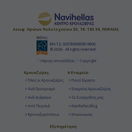
Λεωφ. Ηρώων Πολυτεχνείου 83, ΤΚ: 185 36, ΠΕΙΡΑΙΑΣ
Μέλος:
ΜΗ.Τ.Ε. 0207Ε60000819800
© 2026 - All rights reserved
Χάρτης Ιστοσελίδας
Copyright
Κρουαζιέρες:
Η Εταιρεία:
Όλες οι Κρουαζιέρες
Ποιοί Είμαστε
Ανά Προορισμό
Εταιρείες Κρουαζιέρας
Ανά Διάρκεια
Οι Συνεργάτες μας
Από Πειραιά
Navihellas Blog
Κρουαζιερόπλοια
Επικοινωνία
Εξυπηρέτηση: