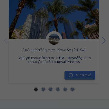
Από τη Χαβάη στον Καναδά (Pri194)
12ήμερη
κρουαζιέρα σε
Η.Π.Α. - Καναδάς
με το
κρουαζιερόπλοιο
Royal Princess
Αναλυτικά