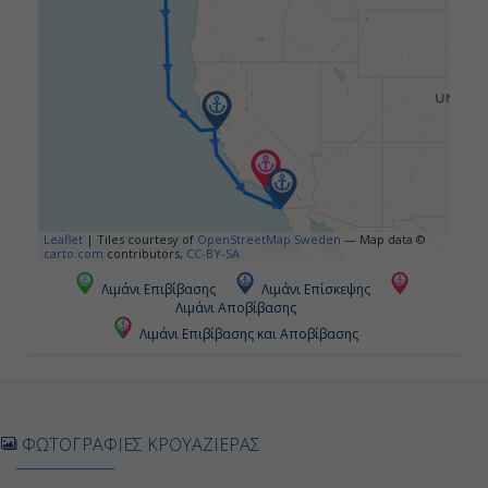
-
-
Ημέρα 5η
Σαν Φραντσίσκο (Καλιφόρνια),
Η.Π.Α.
Leaflet
|
Tiles courtesy of
OpenStreetMap Sweden
— Map data ©
07:00
carto.com
contributors,
CC-BY-SA
22:00
Λιμάνι Επιβίβασης
Λιμάνι Επίσκεψης
Λιμάνι Αποβίβασης
Λιμάνι Επιβίβασης και Αποβίβασης
Ημέρα 6η
Εν Πλω
ΦΩΤΟΓΡΑΦΙΕΣ ΚΡΟΥΑΖΙΕΡΑΣ
-