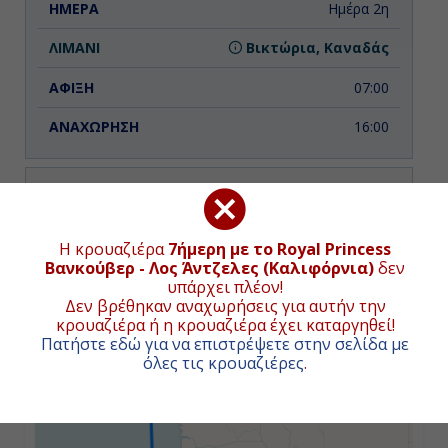
Ημέρα 2η
Βικτώρια, Καναδάς
07:00
16:00
Ημέρα 3η
Εν Πλω
ΧΑΡΤΗΣ ΚΡΟΥΑΖΙΕΡΑΣ
Η κρουαζιέρα
7ήμερη με το Royal Princess
Βανκούβερ - Λος Άντζελες (Καλιφόρνια)
δεν
-
υπάρχει πλέον!
Συνολική απόσταση κρουαζιέρας:
1547
ναυτικά μίλια
Δεν βρέθηκαν αναχωρήσεις για αυτήν την
(2866χλμ.)
-
κρουαζιέρα ή η κρουαζιέρα έχει καταργηθεί!
Πατήστε εδώ για να επιστρέψετε στην σελίδα με
+
όλες τις κρουαζιέρες
.
−
Ημέρα 4η
Εν Πλω