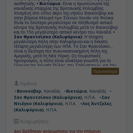
αισθητικής.
• Βικτώρια:
Είναι η πρωτεύουσα της
καναδικής επαρχίας της Βρετανικής Κολομβίας.
Χτισμένη στο νότιο άκρο της νήσου Βανκούβερ και
στην βόρεια πλευρά των Στενών Χουάν ντε Φούκα.
Είναι το δεύτερο μεγαλύτερο σε πληθυσμό αστικό
κέντρο της Βρετανικής Κολομβίας μετά το Βανκούβερ
και το 15ο μεγαλύτερο αστικό κέντρο του Καναδά.
•
Σαν Φραντσίσκο (Καλιφόρνια):
Η τέταρτη
μεγαλύτερη πόλη στην Καλιφόρνια και η δέκατη
τέταρτη μεγαλύτερη των ΗΠΑ. Το Σαν Φρανσίσκο
είναι η δεύτερη πιο πυκνοκατοικημένη πόλη της
Αμερικής, μετά τη Νέα Υόρκη. Ως τουριστικός
προορισμός, η πόλη είναι ιδιαίτερα γνωστή για τη
Γέφυρα της Χρυσής Πύλης, την Τσάιναταουν, και την
περιοχή Χέιτ-Άσμπουρι.
• Σαν Ντιέγκο
Περισσότερα
(Καλιφόρνια):
Στις ακτές του Ειρηνικού είναι μία
από τις μεγαλύτερες πόλεις της Καλιφόρνια είναι το
Λιμάνια:
Σαν Ντιέγκο. Η πολιτεία της Καλιφόρνια είναι η
μεγαλύτερη σε πληθυσμό των ΗΠΑ και μία από τις
Βανκούβερ
, Καναδάς
Βικτώρια
, Καναδάς
πλουσιότερες της χώρας, έδρα πολλών πολυεθνικών
Σαν Φραντσίσκο (Καλιφόρνια)
, Η.Π.Α.
Σαν
εταιρειών.
• Λος Άντζελες (Καλιφόρνια):
Το ίδιο
το Λος Άντζελες σημαίνει «οι Άγγελοι» και θεωρείται
Ντιέγκο (Καλιφόρνια)
, Η.Π.Α.
Λος Άντζελες
η πόλη του αυτοκινήτου, και όχι άδικα, αφού χωρίς
(Καλιφόρνια)
, Η.Π.Α.
αυτοκίνητο δεν πας πουθενά.
Αναχωρήσεις:
Δεν βρέθηκαν αναχωρήσεις για την επόμενη