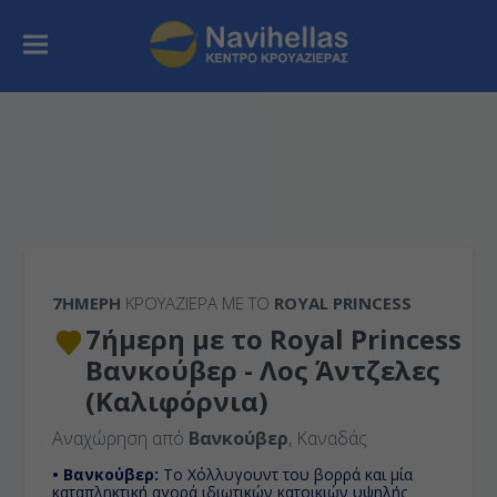
7ΉΜΕΡΗ
ΚΡΟΥΑΖΙΕΡΑ ΜΕ ΤΟ
ROYAL PRINCESS
7ήμερη με το Royal Princess
Βανκούβερ - Λος Άντζελες
(Καλιφόρνια)
Αναχώρηση από
Βανκούβερ
, Καναδάς
• Βανκούβερ:
Το Χόλλυγουντ του βορρά και μία
καταπληκτική αγορά ιδιωτικών κατοικιών υψηλής