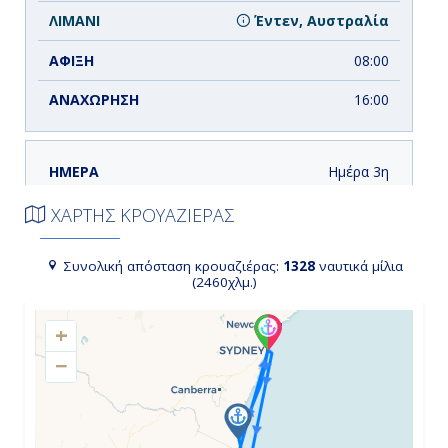
Έντεν, Αυστραλία
08:00
16:00
Ημέρα 3η
Εν πλω στο Γκρέιτ Όιστερ Μπέι ,
ΧΑΡΤΗΣ ΚΡΟΥΑΖΙΕΡΑΣ
Αυστραλία
15:00
Συνολική απόσταση κρουαζιέρας:
1328
ναυτικά μίλια
(2460χλμ.)
19:00
+
−
Ημέρα 4η
Χόμπαρτ, Αυστραλία