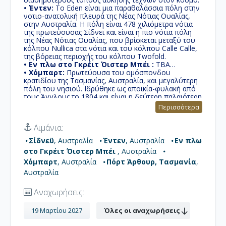
• Έντεν:
Το Eden είναι μια παραθαλάσσια πόλη στην
νοτιο-ανατολική πλευρά της Νέας Νότιας Ουαλίας,
στην Αυστραλία. Η πόλη είναι 478 χιλιόμετρα νότια
της πρωτεύουσας Σίδνεϊ και είναι η πιο νότια πόλη
της Νέας Νότιας Ουαλίας, που βρίσκεται μεταξύ του
κόλπου Nullica στα νότια και του κόλπου Calle Calle,
της βόρειας περιοχής του κόλπου Twofold.
• Εν πλω στο Γκρέιτ Όιστερ Μπέι :
TBA
• Χόμπαρτ:
Πρωτεύουσα του ομόσπονδου
κρατιδίου της Τασμανίας, Αυστραλία, και μεγαλύτερη
πόλη του νησιού. Ιδρύθηκε ως αποικία-φυλακή από
τους Άγγλους το 1804 και είναι η δεύτερη παλαιότερη
πρωτεύουσα πολιτείας στην Αυστραλία μετά το
Περισσότερα
Σίδνεϊ, Νέα Νότια Ουαλία. Η πόλη είναι το
οικονομικό και διοικητικό κέντρο της Τασμανίας.
Λιμάνια:
• Πόρτ Άρθουρ, Τασμανία:
Είναι δημοφιλές
τουριστικό αξιοθέατο στη νοτιο-ανατολική Τασμανία,
Σίδνεϋ
, Αυστραλία
Έντεν
, Αυστραλία
Εν πλω
γνωστό για την σφαγή 35 ανθρώπων στις φυλακές
στο Γκρέιτ Όιστερ Μπέι
, Αυστραλία
του Πορτ Άρθουρ.
Χόμπαρτ
, Αυστραλία
Πόρτ Άρθουρ, Τασμανία
,
Αυστραλία
Αναχωρήσεις:
19 Μαρτίου 2027
Όλες οι αναχωρήσεις