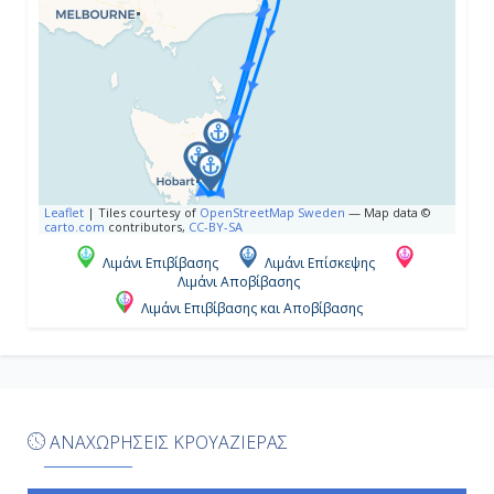
07:00
21:00
Ημέρα 5η
Πόρτ Άρθουρ, Τασμανία, Αυστραλία
Leaflet
|
Tiles courtesy of
OpenStreetMap Sweden
— Map data ©
07:00
carto.com
contributors,
CC-BY-SA
16:00
Λιμάνι Επιβίβασης
Λιμάνι Επίσκεψης
Λιμάνι Αποβίβασης
Λιμάνι Επιβίβασης και Αποβίβασης
Ημέρα 6η
Εν Πλω
-
ΑΝΑΧΩΡΗΣΕΙΣ ΚΡΟΥΑΖΙΕΡΑΣ
-