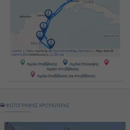
18:00
Ημέρα 5η
Νήσος Ροατάν, Ονδούρα
08:00
Leaflet
|
Tiles courtesy of
OpenStreetMap Sweden
— Map data ©
carto.com
contributors,
CC-BY-SA
17:00
Λιμάνι Επιβίβασης
Λιμάνι Επίσκεψης
Λιμάνι Αποβίβασης
Λιμάνι Επιβίβασης και Αποβίβασης
Ημέρα 6η
Μπελίζ, Μπελίζ
07:00
ΦΩΤΟΓΡΑΦΙΕΣ ΚΡΟΥΑΖΙΕΡΑΣ
18:00