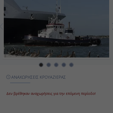
Ημέρα 7η
Εν Πλω
-
-
Ημέρα 8η
Εν Πλω
-
ΑΝΑΧΩΡΗΣΕΙΣ ΚΡΟΥΑΖΙΕΡΑΣ
-
Δεν βρέθηκαν αναχωρήσεις για την επόμενη περίοδο!
Ημέρα 9η
Πορτ Κανάβεραλ - Ορλάντο, Η.Π.Α.