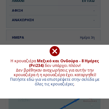
Εν Πλω
-
-
Ημέρα 3η
Κοζουμέλ, Μεξικό
ΧΑΡΤΗΣ ΚΡΟΥΑΖΙΕΡΑΣ
10:00
Συνολική απόσταση κρουαζιέρας:
2032
ναυτικά μίλια
Η κρουαζιέρα
Μεξικό και Ονδούρα - 8 Ημέρες
(3764χλμ.)
(Pri234)
δεν υπάρχει πλέον!
19:00
Δεν βρέθηκαν αναχωρήσεις για αυτήν την
κρουαζιέρα ή η κρουαζιέρα έχει καταργηθεί!
+
Πατήστε εδώ για να επιστρέψετε στην σελίδα με
−
όλες τις κρουαζιέρες
.
Ημέρα 4η
Κόστα Μάγια, Μεξικό
07:00