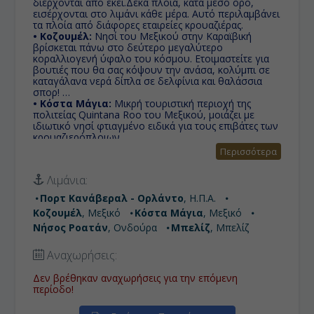
διέρχονται από εκεί.Δέκα πλοία, κατά μέσο όρο,
εισέρχονται στο λιμάνι κάθε μέρα. Αυτό περιλαμβάνει
τα πλοία από διάφορες εταιρείες κρουαζιέρας.
• Κοζουμέλ:
Νησί του Μεξικού στην Καραϊβική
βρίσκεται πάνω στο δεύτερο μεγαλύτερο
κοραλλιογενή ύφαλο του κόσμου. Ετοιμαστείτε για
βουτιές που θα σας κόψουν την ανάσα, κολύμπι σε
καταγάλανα νερά δίπλα σε δελφίνια και θαλάσσια
σπορ!
• Κόστα Μάγια:
Μικρή τουριστική περιοχή της
πολιτείας Quintana Roo του Μεξικού, μοιάζει με
ιδιωτικό νησί φτιαγμένο ειδικά για τους επιβάτες των
κρουαζιερόπλοιων.
• Νήσος Ροατάν:
Βρίσκεται μεταξύ των νησιών της
Περισσότερα
Útila και Guanaja, και είναι το μεγαλύτερη της
Ονδούρας Bay Νήσων. Είναι περίπου 77 τετ.
Λιμάνια:
χιλιόμετρα, και λιγότερο από 8 χιλιόμετρα το
ευρύτερο σημείο του.
Πορτ Κανάβεραλ - Ορλάντο
, Η.Π.Α.
• Μπελίζ:
Τα αποτελέσματα για τον τουρισμό με
Κοζουμέλ
, Μεξικό
Κόστα Μάγια
, Μεξικό
γνώμονα την οικονομία της Μπελίζ υπήρξαν
σημαντικά, καθώς για πρώτη φορά στην ιστορία του,
Νήσος Ροατάν
, Ονδούρα
Μπελίζ
, Μπελίζ
το Μπελίζ τη χρονιά του 2012 καλωσόρισε ένα
εκατομμύριο τουρίστες σε ένα έτος.
Αναχωρήσεις:
Δεν βρέθηκαν αναχωρήσεις για την επόμενη
περίοδο!