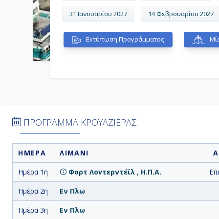
31 Ιανουαρίου 2027
14 Φεβρουαρίου 2027
Εκτύπωση Προγράμματος
Μία
ΠΡΟΓΡΑΜΜΑ ΚΡΟΥΑΖΙΕΡΑΣ
ΗΜΕΡΑ
ΛΙΜΑΝΙ
Α
Ημέρα 1η
Φορτ Λοvτερντέϊλ , Η.Π.Α.
Επ
Ημέρα 2η
Εν Πλω
Ημέρα 3η
Εν Πλω