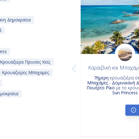
ανη Δημοκρατια
β
cess
Κρουαζιερα Πρινσες Κεϊς
Καραϊβική και Μπαχάμε
Κρουαζιερες Μπαχαμες
7ήμερη
κρουαζιέρα σ
Μπαχάμες - Δομινικανή Δ
Πουέρτο Ρίκο
με το κρου
Sun Princess
ημοκρατια