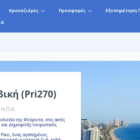
Κρουαζιέρες
Προσφορές
Εξυπηρέτηση 
ία
ική (Pri270)
, Η.Π.Α.
λιτεία της Φλόριντα, στις ακτές
 και Δημοφιλής τουριστικός
Ρίκο, ένας αγαπημένος
οιοτική νυχτερινή ζωή, καλή