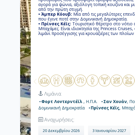
αγορά για ψώνια, αξιόλογη τοπική κουζίνα και μ
από την πρώτη στιγμή.
• Άμπερ Κόουβ:
Μία από τις μεγαλύτερες επενδ
που έγινε ποτέ στην Δομινικανή Δημοκρατία.
• Πρίνσες Κέϊς:
Tουριστικό θέρετρο στο νότιο ά
Μπαχάμες. Eίναι ιδιοκτησία της Princess Cruises
λιμάνι προσέγγισης για κρουαζιέρες των πλοίων
Λιμάνια:
Φορτ Λοvτερντέϊλ
, Η.Π.Α.
Σαν Χουάν
, Π
Δομινικανή Δημοκρατία
Πρίνσες Κέϊς
, Μπαχ
Αναχωρήσεις:
20 Δεκεμβρίου 2026
3 Ιανουαρίου 2027