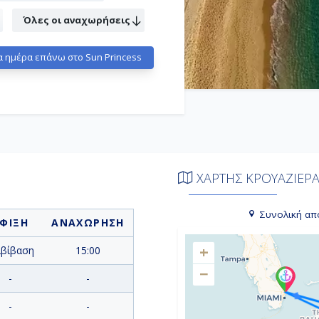
Όλες οι αναχωρήσεις
 ημέρα επάνω στο Sun Princess
ΧΑΡΤΗΣ ΚΡΟΥΑΖΙΕΡ
Συνολική απ
ΦΙΞΗ
ΑΝΑΧΩΡΗΣΗ
+
ιβίβαση
15:00
−
-
-
-
-