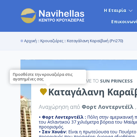
Η Εταιρία
Επικοινων
Αρχική
::
Κρουαζιέρες
:: Καταγάλανη Καραϊβική (Pri270)
Προσθέστε την κρουαζιέρα στις
αγαπημένες σας
7ΉΜΕΡΗ
ΚΡΟΥΑΖΙΕΡΑ ΜΕ ΤΟ
SUN PRINCESS
Καταγάλανη Καραϊβ
Αναχώρηση από
Φορτ Λοvτερντέϊλ
• Φορτ Λοvτερντέϊλ :
Πόλη στην αμερικανική πο
του Ατλαντικού 37 χιλιόμετρα βόρεια του Μαϊάμι
προορισμός.
• Σαν Χουάν:
Είναι η πρωτεύουσα του Πουέρτο 
προορισμός που προσφέρει όμορφα αξιοθέατα, π