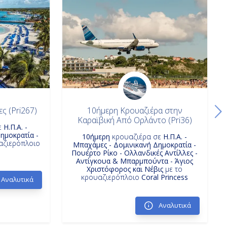
ς (Pri267)
10ήμερη Κρουαζιέρα στην
Καραϊβική Από Ορλάντο (Pri36)
ε
Η.Π.Α. -
ημοκρατία -
10ήμερη
κρουαζιέρα σε
Η.Π.Α. -
αζιερόπλοιο
Μπαχάμες - Δομινικανή Δημοκρατία -
Πουέρτο Ρίκο - Ολλανδικές Αντίλλες -
Αντίγκουα & Μπαρμπούντα - Άγιος
Χριστόφορος και Νέβις
με το
κρουαζιερόπλοιο
Coral Princess
Αναλυτικά
Αναλυτικά