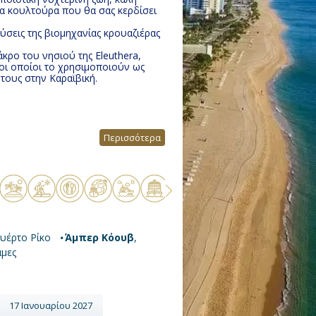
ια κουλτούρα που θα σας κερδίσει
ύσεις της βιομηχανίας κρουαζιέρας
κρο του νησιού της Eleuthera,
, οι οποίοι το χρησιμοποιούν ως
 τους στην Καραϊβική.
Περισσότερα
ουέρτο Ρίκο
Άμπερ Κόουβ
,
άμες
17 Ιανουαρίου 2027