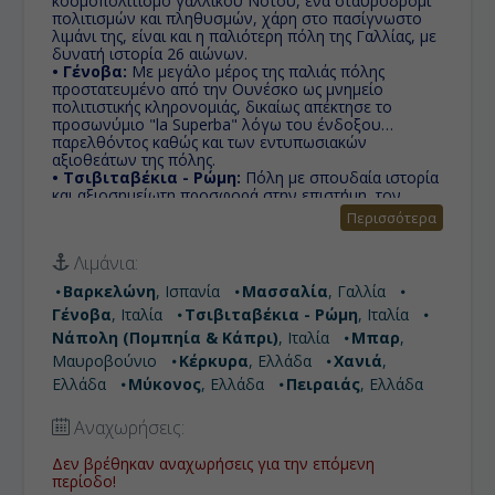
κοσμοπολιτισμό γαλλικού Νότου, ένα σταυροδρόμι
πολιτισμών και πληθυσμών, χάρη στο πασίγνωστο
λιμάνι της, είναι και η παλιότερη πόλη της Γαλλίας, με
δυνατή ιστορία 26 αιώνων.
• Γένοβα:
Με μεγάλο μέρος της παλιάς πόλης
προστατευμένο από την Ουνέσκο ως μνημείο
πολιτιστικής κληρονομιάς, δικαίως απέκτησε το
προσωνύμιο "la Superba" λόγω του ένδοξου
παρελθόντος καθώς και των εντυπωσιακών
αξιοθεάτων της πόλης.
• Τσιβιταβέκια - Ρώμη:
Πόλη με σπουδαία ιστορία
και αξιοσημείωτη προσφορά στην επιστήμη, τον
πολιτισμό και τις τέχνες. Γι' αυτό το λόγο, καθώς και
Περισσότερα
για τα πολυάριθμα και εξαιρετικής ομορφιάς μνημεία
της, της έχει αποδοθεί η προσωνυμία «η αιώνια
Λιμάνια:
πόλη»
• Νάπολη (Πομπηία & Κάπρι):
Οι Ιταλοί λένε
Βαρκελώνη
, Ισπανία
Μασσαλία
, Γαλλία
συχνά «Vedi Napoli e poi muori!» 'Τη Νάπολη να δω,
Γένοβα
, Ιταλία
Τσιβιταβέκια - Ρώμη
, Ιταλία
κι ας πεθάνω!,' ενώ ο Γκαίτε έγραψε εγκωμιαστικά
σχόλια για την πόλη που χαρακτήρισε «φυσικό
Νάπολη (Πομπηία & Κάπρι)
, Ιταλία
Μπαρ
,
παράδεισο». Δεν είναι σίγουρα η πιο τουριστική είναι
Μαυροβούνιο
Κέρκυρα
, Ελλάδα
Χανιά
,
όμως σίγουρα η πιο αυθεντική!
Ελλάδα
Μύκονος
, Ελλάδα
Πειραιάς
, Ελλάδα
• Μπαρ:
Η περιοχή προσελκύει πολλούς τουρίστες.
Σημαντική προσοχή λαμβάνουν τα μεσαιωνικά
οχυρά, καθώς επίσης και το υδραγωγείο του Μπαρ,
Αναχωρήσεις:
το οποίο κατασκευάστηκε κατά τη διάρκεια του 16ου
& 17ου αιώνα.
Δεν βρέθηκαν αναχωρήσεις για την επόμενη
• Κέρκυρα:
Ο τόπος που φιλοξένησε τον Οδυσσέα,
περίοδο!