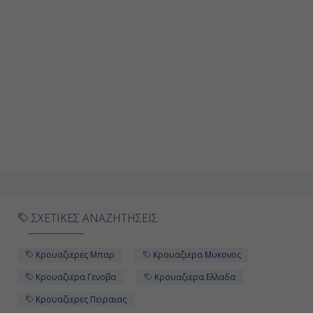
Εν Πλω
-
-
Ημέρα 10η
Χανιά, Ελλάδα
07:00
18:00
ΣΧΕΤΙΚΕΣ ΑΝΑΖΗΤΗΣΕΙΣ
Ημέρα 11η
Κρουαζιερες Μπαρ
Κρουαζιερα Μυκονος
Μύκονος, Ελλάδα
Κρουαζιερα Γενοβα
Κρουαζιερα Ελλαδα
Κρουαζιερες Πειραιας
07:00