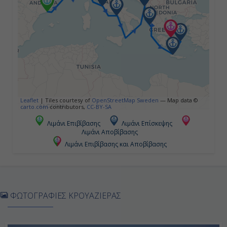
19:00
Ημέρα 5η
Νάπολη (Πομπηία & Κάπρι), Ιταλία
07:00
Leaflet
|
Tiles courtesy of
OpenStreetMap Sweden
— Map data ©
carto.com
contributors,
CC-BY-SA
19:00
Λιμάνι Επιβίβασης
Λιμάνι Επίσκεψης
Λιμάνι Αποβίβασης
Λιμάνι Επιβίβασης και Αποβίβασης
Ημέρα 6η
Εν Πλω
-
ΦΩΤΟΓΡΑΦΙΕΣ ΚΡΟΥΑΖΙΕΡΑΣ
-