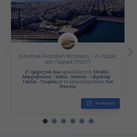
Κρουαζιερες Γαλλια
Κρουαζιερες Μυκονος
Κρουαζιερες Χανια
Κρουαζιερες Sun Princess
Κρουαζιερες Princess Cruises
Κρουαζιερες Ελλαδα
Κρουαζιερα Ιταλια
Κρουαζιερα Μπαρ
Δυτική και Ανατολική Μεσόγειος - 21 Ημέρες
από Πειραιά (Pri257)
21 ημέρες και άνω
κρουαζιέρα σε
Ελλάδα -
Μαυροβούνιο - Ιταλία - Ισπανία - Γιβραλτάρ -
Γαλλία - Τουρκία
με το κρουαζιερόπλοιο
Sun
Princess
Αναλυτικά