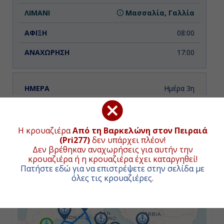
Μασσαλία, Γαλλία
08:00
17:00
Ημέρα 3η
Γένοβα, Ιταλία
ΧΑΡΤΗΣ ΚΡΟΥΑΖΙΕΡΑΣ
08:00
Η κρουαζιέρα
Από τη Βαρκελώνη στον Πειραιά
Συνολική απόσταση κρουαζιέρας:
2050
ναυτικά μίλια
(Pri277)
δεν υπάρχει πλέον!
(3797χλμ.)
18:00
Δεν βρέθηκαν αναχωρήσεις για αυτήν την
κρουαζιέρα ή η κρουαζιέρα έχει καταργηθεί!
+
Πατήστε εδώ για να επιστρέψετε στην σελίδα με
όλες τις κρουαζιέρες
.
−
Ημέρα 4η
Τσιβιταβέκια - Ρώμη, Ιταλία
07:00