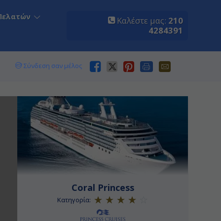
Πελατών
Καλέστε μας:
210
4284391
Σύνδεση σαν μέλος
Coral Princess
Κατηγορία: