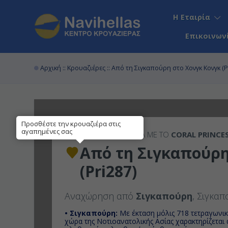
Η Εταιρία
Επικοινων
Αρχική
::
Κρουαζιέρες
:: Από τη Σιγκαπούρη στο Χονγκ Κονγκ (P
Προσθέστε την κρουαζιέρα στις
αγαπημένες σας
14ΉΜΕΡΗ
ΚΡΟΥΑΖΙΕΡΑ ΜΕ ΤΟ
CORAL PRINCE
Από τη Σιγκαπούρη
(Pri287)
Αναχώρηση από
Σιγκαπούρη
, Σιγκα
• Σιγκαπούρη:
Με έκταση μόλις 718 τετραγωνικά
χώρα της Νοτιοανατολικής Ασίας χαρακτηρίζεται