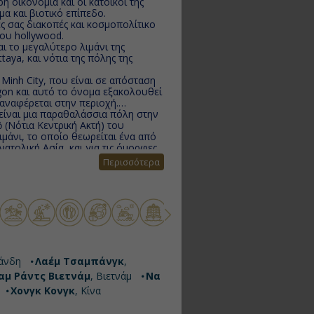
 οικονομία και οι κάτοικοί της
 και βιοτικό επίπεδο.
κοπές και κοσμοπολίτικο
ου hollywood.
 το μεγαλύτερο λιμάνι της
taya, και νότια της πόλης της
 Minh City, που είναι σε απόσταση
igon και αυτό το όνομα εξακολουθεί
 αναφέρεται στην περιοχή.
είναι μια παραθαλάσσια πόλη στην
(Νότια Κεντρική Ακτή) του
ιμάνι, το οποίο θεωρείται ένα από
ατολική Ασία, και για τις όμορφες
ικό στρατιωτικό ρόλο, φιλοξενώντας
Περισσότερα
σα της επαρχίας Khanh Hòa, στη
ή για τις παραλίες της και τις
 προορισμό για τους διεθνείς
ackers, καθώς και πιο εύπορους
νομιά της UNESCO και δημοφιλής
Νιν, του Βιετνάμ. Ο κόλπος
ορα σχήματα και μεγέθη.
λάνδη
Λαέμ Τσαμπάνγκ
,
τικό λιμάνι της Κίνας, Είναι πρώην
αμ Ράντς Βιετνάμ
, Βιετνάμ
Να
λικό τμήμα της Κίνας. Η ομώνυμη
Χονγκ Κονγκ
, Κίνα
αλάσσια σήραγγα διπλής