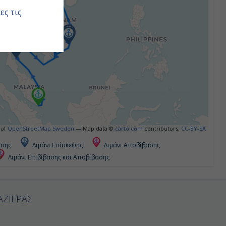
ες τις
 of
OpenStreetMap Sweden
— Map data ©
carto.com
contributors,
CC-BY-SA
ασης
Λιμάνι Επίσκεψης
Λιμάνι Αποβίβασης
Λιμάνι Επιβίβασης και Αποβίβασης
ΑΖΙΕΡΑΣ