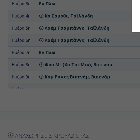
Ημέρα 3η
Εν Πλω
Ημέρα 4η
Κο Σαμούι, Ταϊλάνδη
Ημέρα 5η
Λαέμ Τσαμπάνγκ, Ταϊλάνδη
Ημέρα 6η
Λαέμ Τσαμπάνγκ, Ταϊλάνδη
Ημέρα 7η
Εν Πλω
Ημέρα 8η
Φου Μι (Χο Τσι Μιν), Βιετνάμ
Ημέρα 9η
Καμ Ράντς Βιετνάμ, Βιετνάμ
Ημέρα
Να Τρανγκ, Βιετνάμ
10η
Ημέρα
Κόλπος Χαλόνγκ, Βιετνάμ
11η
Ημέρα
Κόλπος Χαλόνγκ, Βιετνάμ
12η
ΑΝΑΧΩΡΗΣΕΙΣ ΚΡΟΥΑΖΙΕΡΑΣ