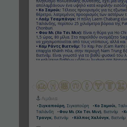
πληθυσμό πολυεθνικής σύνθεσης, έχει μια ισχυρή
απολαμβάνουν ένα υψηλό κατά κεφαλήν εισόδημα
• Κο Σαμούι:
Τέλειος προορισμός για τις εξωτικές σας δια
θέρετρο, λατρεμένος προορισμός των αστέρων τ
• Λαέμ Τσαμπάνγκ:
Η πόλη Laem Chabang είναι
Ταϊλάνδης, περίπου 25 χιλιόμετρα βόρεια της Pat
Chonburi.
• Φου Μι (Χο Τσι Μιν):
Είναι η θύρα για Ho Chi
1,5 ώρας, 80 μίλια. Στο παρελθόν ονομάζετο Sa
να χρησιμοποιείται από τους ντόπιους, αλλά και
• Καμ Ράντς Βιετνάμ:
Το Καμ Ραν (Cam Ranh) 
επαρχία Khánh Hòa, στην περιοχή Nam Trung Bộ 
Βιετνάμ. Είναι γνωστό για το βαθύ φυσικό του λ
τα καλύτερα βαθέων υδάτων λιμάνια στη Νοτιοαν
παραλίες του. Ιστορικά, το Καμ Ραν είχε σημαντ
ναυτικές βάσεις διαφόρων χωρών.
• Να Τρανγκ:
Παραθαλάσσια πόλη και πρωτεύου
νότια κεντρική ακτή του Βιετνάμ. Είναι πολύ γνωστ
καταδύσεις και έχει εξελιχθεί σε έναν δημοφιλή
τουρίστες, προσελκύοντας μεγάλο αριθμό backp
ταξιδιώτες.
• Κόλπος Χαλόνγκ:
Είναι μια παγκόσμια κληρο
Λιμάνια:
ταξιδιωτικός προορισμός στην επαρχία Κουάνγκ 
διαθέτει χιλιάδες ασβεστολιθικά νησιά σε διάφ
Σιγκαπούρη
, Σιγκαπούρη
Κο Σαμούι
, Ταϊ
• Χονγκ Κονγκ:
Παραθαλάσσια περιοχή και σημαν
Ταϊλάνδη
Φου Μι (Χο Τσι Μιν)
, Βιετνάμ
Κ
Βρετανική αποικία και βρίσκεται στο νοτιοανατο
Τρανγκ
, Βιετνάμ
Κόλπος Χαλόνγκ
, Βιετνάμ
πόλη μαζί με το Καουλούν συνδέονται με υποθ
κατεύθυνσης.