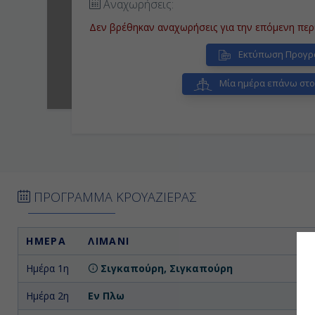
Αναχωρήσεις:
Δεν βρέθηκαν αναχωρήσεις για την επόμενη περ
Εκτύπωση Προγρ
Μία ημέρα επάνω στο 
ΠΡΟΓΡΑΜΜΑ ΚΡΟΥΑΖΙΕΡΑΣ
ΗΜΕΡΑ
ΛΙΜΑΝΙ
Ημέρα 1η
Σιγκαπούρη, Σιγκαπούρη
Επ
Ημέρα 2η
Εν Πλω