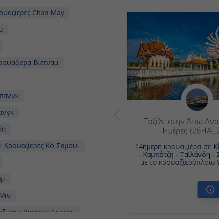
ουαζιερες Chan May
μ
ουαζιερα Βιετναμ
πανγκ
ανγκ
Ταξίδι στην Άπω Ανα
δη
Ημέρες (26HAL
Κρουαζιερες Κο Σαμουι
14ήμερη
κρουαζιέρα σε
Κ
- Καμπότζη - Ταϊλάνδη -
με το κρουαζιερόπλοιο
αμ
Μιν
ιερες Princess Cruises