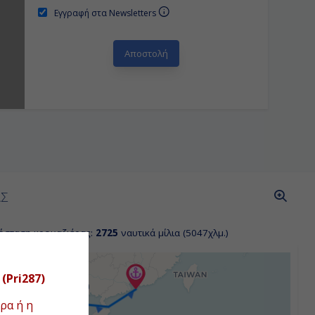
Εγγραφή στα Newsletters
ΑΣ
όσταση κρουαζιέρας:
2725
ναυτικά μίλια (5047χλμ.)
(Pri287)
ρα ή η