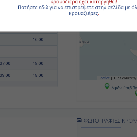
κρουαζιέρα έχει καταργηθεί!
-
-
Πατήστε εδώ για να επιστρέψετε στην σελίδα με όλ
κρουαζιέρες
.
07:00
16:00
08:00
-
-
16:00
-
-
07:00
18:00
09:00
18:00
Leaflet
|
Tiles courtesy
Λιμάνι Επιβίβ
-
-
08:00
-
ΦΩΤΟΓΡΑΦΙΕΣ ΚΡΟΥ
-
07:00