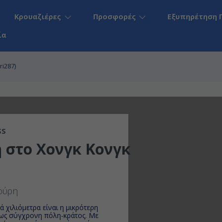
Κρουαζιέρες
Προσφορές
Εξυπηρέτηση 
ία
ri287)
SS
 στο Χονγκ Κονγκ
πούρη
 χιλιόμετρα είναι η μικρότερη
 ως σύγχρονη πόλη-κράτος. Με