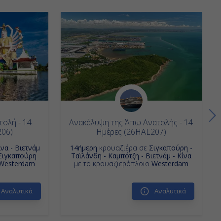
τολή - 14
Ανακάλυψη της Άπω Ανατολής - 14
206)
Ημέρες (26HAL207)
ίνα - Βιετνάμ
14ήμερη
κρουαζιέρα σε
Σιγκαπούρη -
 Σιγκαπούρη
Ταϊλάνδη - Καμπότζη - Βιετνάμ - Κίνα
Westerdam
με το κρουαζιερόπλοιο
Westerdam
Αναλυτικά
Αναλυτικά