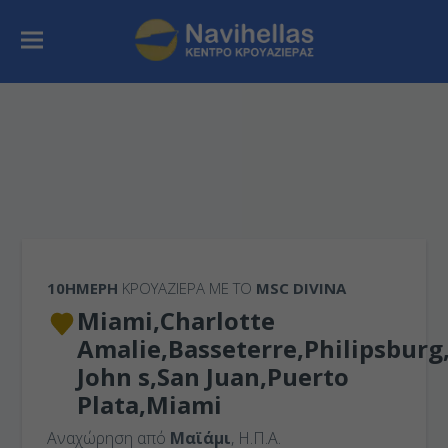
10ΉΜΕΡΗ
ΚΡΟΥΑΖΙΕΡΑ ΜΕ ΤΟ
MSC DIVINA
Miami,Charlotte
Amalie,Basseterre,Philipsburg
John s,San Juan,Puerto
Plata,Miami
Αναχώρηση από
Μαϊάμι
, Η.Π.Α.