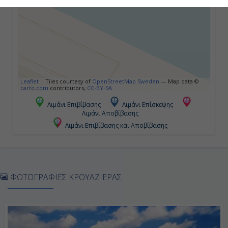
Leaflet
|
Tiles courtesy of
OpenStreetMap Sweden
— Map data ©
carto.com
contributors,
CC-BY-SA
Λιμάνι Επιβίβασης
Λιμάνι Επίσκεψης
Λιμάνι Αποβίβασης
Λιμάνι Επιβίβασης και Αποβίβασης
ΦΩΤΟΓΡΑΦΙΕΣ ΚΡΟΥΑΖΙΕΡΑΣ