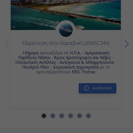
Κρουαζιερα Πουερτο Ρικο
Κρουαζιερα Μαϊαμι
Κρουαζιερα
Κρουαζιερες Σαιντ Τζονς Αντιγκουα
Κρουαζιερα Σαιντ Κιτς
Κρουαζιερες Δομινικανη Δημοκρατια
Κρουαζιερα Αμερικανικες Παρθενοι Νησοι
Εξερεύνηση στην Καραϊβική (26MSC349)
10ημερη Κρουαζιερα
Κρουαζιερα Σαρλοτ Αμαλι
10ήμερη
κρουαζιέρα σε
Η.Π.Α. - Αμερικανικές
Παρθένοι Νήσοι - Άγιος Χριστόφορος και Νέβις -
Κρουαζιερες
Κρουαζιερα MSC Cruises
Ολλανδικές Αντίλλες - Αντίγκουα & Μπαρμπούντα -
Πουέρτο Ρίκο - Δομινικανή Δημοκρατία
με το
Κρουαζιερα Αγιος Χριστοφορος και Νεβις
κρουαζιερόπλοιο
MSC Poesia
Κρουαζιερες Πουερτο Πλατα
Κρουαζιερες Σαρλοτ Αμαλι
Αναλυτικά
Κρουαζιερες MSC Divina