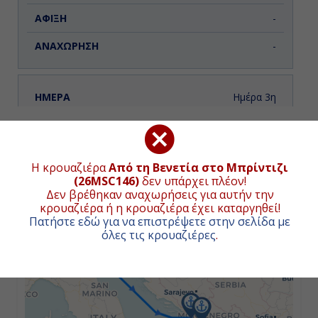
-
-
Ημέρα 3η
Ντουμπρόβνικ, Κροατία
ΧΑΡΤΗΣ ΚΡΟΥΑΖΙΕΡΑΣ
07:00
Συνολική απόσταση κρουαζιέρας:
860
ναυτικά μίλια
Η κρουαζιέρα
Από τη Βενετία στο Μπρίντιζι
(1593χλμ.)
(26MSC146)
δεν υπάρχει πλέον!
19:00
Δεν βρέθηκαν αναχωρήσεις για αυτήν την
κρουαζιέρα ή η κρουαζιέρα έχει καταργηθεί!
+
Πατήστε εδώ για να επιστρέψετε στην σελίδα με
−
Ημέρα 4η
όλες τις κρουαζιέρες
.
Κέρκυρα, Ελλάδα
09:00
18:00