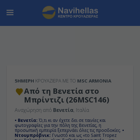
5ΉΜΕΡΗ
ΚΡΟΥΑΖΙΕΡΑ ΜΕ ΤΟ
MSC ARMONIA
Από τη Βενετία στο
Μπρίντιζι (26MSC146)
Αναχώρηση από
Βενετία
, Ιταλία
• Βενετία:
Ό,τι κι αν έχετε δει σε ταινίες και
φωτογραφίες για την πόλη της Βενετίας, η
προσωπική εμπειρία ξεπερνάει όλες τις προσδοκίες.
•
Ντουμπρόβνικ:
Γνωστό και ως «το Saint Tropez