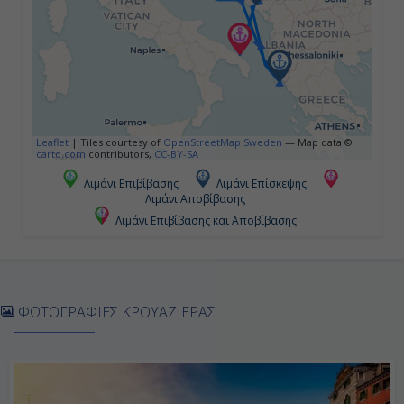
Ημέρα 5η
Κότορ, Μαυροβούνιο
08:00
Leaflet
|
Tiles courtesy of
OpenStreetMap Sweden
— Map data ©
carto.com
contributors,
CC-BY-SA
18:00
Λιμάνι Επιβίβασης
Λιμάνι Επίσκεψης
Λιμάνι Αποβίβασης
Λιμάνι Επιβίβασης και Αποβίβασης
Ημέρα 6η
Μπρίντιζι, Ιταλία
07:00
ΦΩΤΟΓΡΑΦΙΕΣ ΚΡΟΥΑΖΙΕΡΑΣ
Αποβίβαση