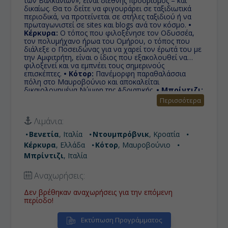
των Βαλκανίων», είναι διεθνής προορισμός – και
δικαίως. Θα το δείτε να φιγουράρει σε ταξιδιωτικά
περιοδικά, να προτείνεται σε στήλες ταξιδιού ή να
πρωταγωνιστεί σε sites και blogs ανά τον κόσμο.
•
Κέρκυρα:
Ο τόπος που φιλοξένησε τον Οδυσσέα,
τον πολυμήχανο ήρωα του Ομήρου, ο τόπος που
διάλεξε ο Ποσειδώνας για να χαρεί τον έρωτά του με
την Αμφιτρήτη, είναι ο ίδιος που εξακολουθεί να
φιλοξενεί και να εμπνέει τους σημερινούς
επισκέπτες.
• Κότορ:
Πανέμορφη παραθαλάσσια
πόλη στο Μαυροβούνιο και αποκαλείται
δικαιολογημένα Νύμφη της Αδριατικής.
• Μπρίντιζι:
Στα ανοιχτά των ακτών της Αδριατικής, τo Ιταλικό
Περισσότερα
Mπρίντιζι, είναι πόλη στην Απούλια και σημαντικό
λιμάνι.
Λιμάνια:
Βενετία
, Ιταλία
Ντουμπρόβνικ
, Κροατία
Κέρκυρα
, Ελλάδα
Κότορ
, Μαυροβούνιο
Μπρίντιζι
, Ιταλία
Αναχωρήσεις:
Δεν βρέθηκαν αναχωρήσεις για την επόμενη
περίοδο!
Εκτύπωση Προγράμματος