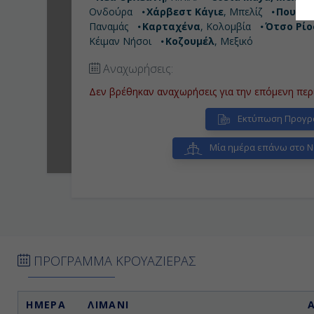
Εν Πλω
Ονδούρα
Χάρβεστ Κάγιε
, Μπελίζ
Πουέρτ
Νέα Ορλεάνη, Η.Π.Α.
(Αποβίβαση)
Παναμάς
Καρταχένα
, Κολομβία
Ότσο Ρίο
Κέιμαν Νήσοι
Κοζουμέλ
, Μεξικό
Αναχωρήσεις:
Δεν βρέθηκαν αναχωρήσεις για την επόμενη περ
Εκτύπωση Προγρ
Μία ημέρα επάνω στο N
ΠΡΟΓΡΑΜΜΑ ΚΡΟΥΑΖΙΕΡΑΣ
ΗΜΕΡΑ
ΛΙΜΑΝΙ