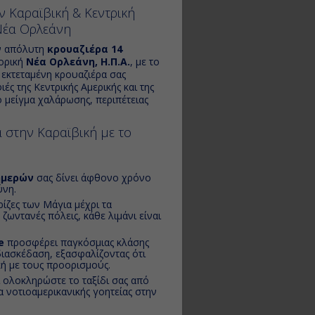
 Καραϊβική & Κεντρική
 Νέα Ορλεάνη
ην απόλυτη
κρουαζιέρα 14
τορική
Νέα Ορλεάνη, Η.Π.Α.
, με το
η εκτεταμένη κρουαζιέρα σας
ές της Κεντρικής Αμερικής και της
 μείγμα χαλάρωσης, περιπέτειας
α στην Καραϊβική με το
ημερών
σας δίνει άφθονο χρόνο
ύνη.
ρίζες των Μάγια μέχρι τα
ωντανές πόλεις, κάθε λιμάνι είναι
e
προσφέρει παγκόσμιας κλάσης
διασκέδαση, εξασφαλίζοντας ότι
κή με τους προορισμούς.
ι ολοκληρώστε το ταξίδι σας από
α νοτιοαμερικανικής γοητείας στην