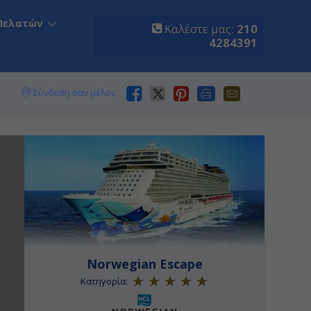
Πελατών
Καλέστε μας:
210
4284391
Σύνδεση σαν μέλος
Norwegian Escape
Κατηγορία: