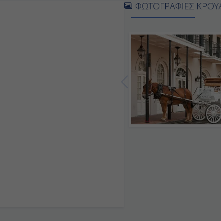
ΦΩΤΟΓΡΑΦΙΕΣ ΚΡΟΥ
7:00
17:00
11:00
19:00
-
-
8:00
Αποβίβαση