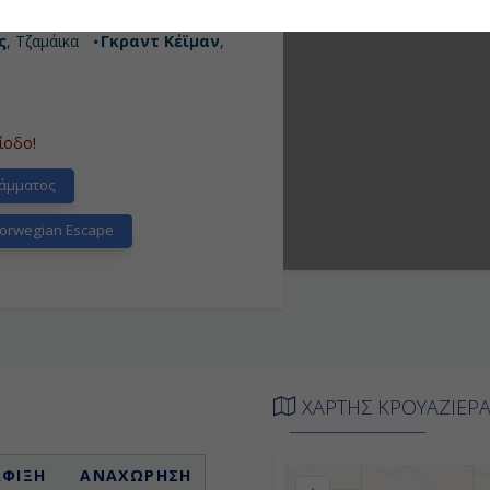
ο Λιμόν
, Κόστα Ρίκα
Κολόν
,
ς
, Τζαμάικα
Γκραντ Κέϊμαν
,
ίοδο!
άμματος
orwegian Escape
ΧΑΡΤΗΣ ΚΡΟΥΑΖΙΕΡ
ΑΦΙΞΗ
ΑΝΑΧΩΡΗΣΗ