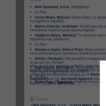
Νέα Ορλεάνη, Η.Π.Α.
(Επιβίβαση)
Εν Πλω
Costa Maya, Μεξικό:
Εξερευνήστε τις αρχαί
τις παρθένες παραλίες.
Νήσος Ροατάν, Ονδούρα:
Καταδύσεις και 
εκπληκτικά κοραλλιογενή οικοσυστήματα.
Χάρβεστ Κάγιε, Μπελίζ:
Το ιδιωτικό νησί τ
περιπέτεια και χαλάρωση.
Εν Πλω
Πουέρτο Λιμόν, Κόστα Ρίκα:
Εξερευνήστε τ
τους καταπράσινους τροπικούς δασικούς βιότοπ
Κολόν, Παναμάς:
Μια μοναδική ευκαιρία να 
Διώρυγα του Παναμά.
Μην χάσετε την ευκαιρία να ζήσετε αυτή την επι
Καρταχένα, Κολομβία:
Περιηγηθείτε στην ι
Κλείστε τώρα τη θέση σας και ετοιμαστείτε για έ
παγκόσμιας κληρονομιάς της UNESCO.
χαλάρωση και αξέχαστες στιγμές με το
Norwegi
Εν Πλω
Καραϊβική
και την
Κεντρική Αμερική
όπως ποτ
Ότσο Ρίος, Τζαμάικα:
Ανεβείτε στους καταρρ
καρδιά της
Νέας Ορλεάνης
.
απολαύστε την αυθεντική τζαμαϊκανή κουλτούρα
Γκραντ Κέιμαν, Κέιμαν Νήσοι:
Χαλαρώστε 
κολυμπήστε με σαλάχια στο Stingray City.
Λιμάνια:
Κοζουμέλ, Μεξικό:
Απολαύστε ψώνια, φαγητ
δημοφιλές νησί.
Νέα Ορλεάνη
, Η.Π.Α.
Costa Maya, Mexico