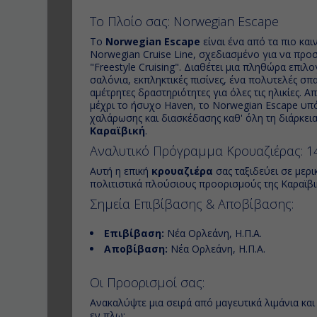
Το Πλοίο σας: Norwegian Escape
Το
Norwegian Escape
είναι ένα από τα πιο και
Norwegian Cruise Line, σχεδιασμένο για να προ
"Freestyle Cruising". Διαθέτει μια πληθώρα επιλο
σαλόνια, εκπληκτικές πισίνες, ένα πολυτελές σπ
αμέτρητες δραστηριότητες για όλες τις ηλικίες. 
μέχρι το ήσυχο Haven, το Norwegian Escape υπό
χαλάρωσης και διασκέδασης καθ' όλη τη διάρκει
Καραϊβική
.
Αναλυτικό Πρόγραμμα Κρουαζιέρας: 1
Αυτή η επική
κρουαζιέρα
σας ταξιδεύει σε μερι
πολιτιστικά πλούσιους προορισμούς της Καραϊβικ
Σημεία Επιβίβασης & Αποβίβασης:
Επιβίβαση:
Νέα Ορλεάνη, Η.Π.Α.
Αποβίβαση:
Νέα Ορλεάνη, Η.Π.Α.
Οι Προορισμοί σας:
Ανακαλύψτε μια σειρά από μαγευτικά λιμάνια και
εν πλω: