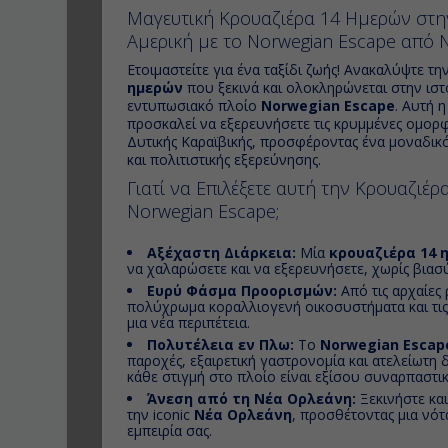
Μαγευτική Κρουαζιέρα 14 Ημερών στην
Αμερική με το Norwegian Escape από
Ετοιμαστείτε για ένα ταξίδι ζωής! Ανακαλύψτε τ
ημερών
που ξεκινά και ολοκληρώνεται στην ισ
εντυπωσιακό πλοίο
Norwegian Escape
. Αυτή 
προσκαλεί να εξερευνήσετε τις κρυμμένες ομορφι
Δυτικής Καραϊβικής, προσφέροντας ένα μοναδικό
και πολιτιστικής εξερεύνησης.
Γιατί να Επιλέξετε αυτή την Κρουαζιέρ
Norwegian Escape;
Αξέχαστη Διάρκεια:
Μία
κρουαζιέρα 14 
να χαλαρώσετε και να εξερευνήσετε, χωρίς βιασ
Ευρύ Φάσμα Προορισμών:
Από τις αρχαίες 
πολύχρωμα κοραλλιογενή οικοσυστήματα και τις ζ
μια νέα περιπέτεια.
Πολυτέλεια εν Πλω:
Το
Norwegian Escap
παροχές, εξαιρετική γαστρονομία και ατελείωτη 
κάθε στιγμή στο πλοίο είναι εξίσου συναρπαστι
Άνεση από τη Νέα Ορλεάνη:
Ξεκινήστε κα
την iconic
Νέα Ορλεάνη
, προσθέτοντας μια νότ
εμπειρία σας.