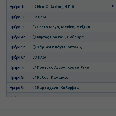
Ημέρα 1η
Νέα Ορλεάνη, Η.Π.Α.
Επ
Ημέρα 2η
Εν Πλω
Ημέρα 3η
Costa Maya, Mexico, Μεξικό
Ημέρα 4η
Νήσος Ροατάν, Ονδούρα
Ημέρα 5η
Χάρβεστ Κάγιε, Μπελίζ
Ημέρα 6η
Εν Πλω
Ημέρα 7η
Πουέρτο Λιμόν, Κόστα Ρίκα
Ημέρα 8η
Κολόν, Παναμάς
Ημέρα 9η
Καρταχένα, Κολομβία
Ημέρα
Εν Πλω
10η
Ημέρα
Ότσο Ρίος, Τζαμάικα
11η