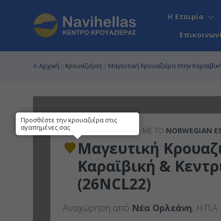
Η Εταιρία
Επικοινων
Αρχική
::
Κρουαζιέρες
:: Μαγευτική Κρουαζιέρα στην Καραϊβική
Προσθέστε την κρουαζιέρα στις
αγαπημένες σας
14ΉΜΕΡΗ
ΚΡΟΥΑΖΙΕΡΑ ΜΕ ΤΟ
NORWEGIAN E
Μαγευτική Κρουαζ
Καραϊβική & Κεντρ
(26NCL22)
Αναχώρηση από
Νέα Ορλεάνη
, Η.Π.Α.