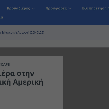
Κρουαζιέρες
Προσφορές
Εξυπηρέτηση 
ία
 & Κεντρική Αμερική (26NCL22)
SCAPE
ιέρα στην
ική Αμερική