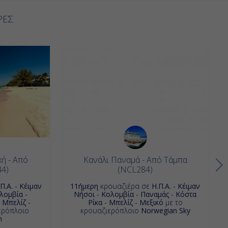
ΡΕΣ
ή - Από
Κανάλι Παναμά - Από Τάμπα
44)
(NCL284)
.Π.Α. - Κέιμαν
11ήμερη
κρουαζιέρα σε
Η.Π.Α. - Κέιμαν
λομβία -
Νήσοι - Κολομβία - Παναμάς - Κόστα
 Μπελίζ -
Ρίκα - Μπελίζ - Μεξικό
με το
ερόπλοιο
κρουαζιερόπλοιο
Norwegian Sky
n