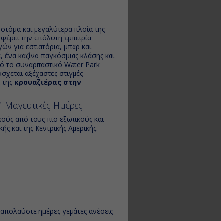
νοτόμα και μεγαλύτερα πλοία της
σφέρει την απόλυτη εμπειρία
γών για εστιατόρια, μπαρ και
α, ένα καζίνο παγκόσμιας κλάσης και
Από το συναρπαστικό Water Park
σχεται αξέχαστες στιγμές
α της
κρουαζιέρας στην
4 Μαγευτικές Ημέρες
κούς από τους πιο εξωτικούς και
ής και της Κεντρικής Αμερικής.
 απολαύστε ημέρες γεμάτες ανέσεις