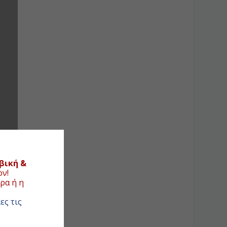
βική &
ον!
ρα ή η
ες τις