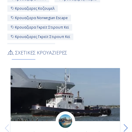
Κρουαζιερες Κοζουμελ
Κρουαζιερα Norwegian Escape
Κρουαζιερα Γκρεϊτ Στιρουπ Κεϊ
Κρουαζιερες Γκρεϊτ Στιρουπ Κεϊ
5ημερες Κρουαζιερες
ΣΧΕΤΙΚΕΣ ΚΡΟΥΑΖΙΕΡΕΣ
Κρουαζιερες Norwegian Cruise Line
Κρουαζιερες Μπαχαμες