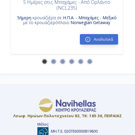
5 Ημέρες στις Μπαχάμες - Από Ορλάντο
(NCL235)
5ήμερη
κρουαζιέρα σε
Η.Π.Α. - Μπαχάμες - Μεξικό
με το κρουαζιερόπλοιο
Norwegian Getaway
Αναλυτικά
Λεωφ. Ηρώων Πολυτεχνείου 83, ΤΚ: 185 36, ΠΕΙΡΑΙΑΣ
Μέλος:
ΜΗ.Τ.Ε. 0207Ε60000819800