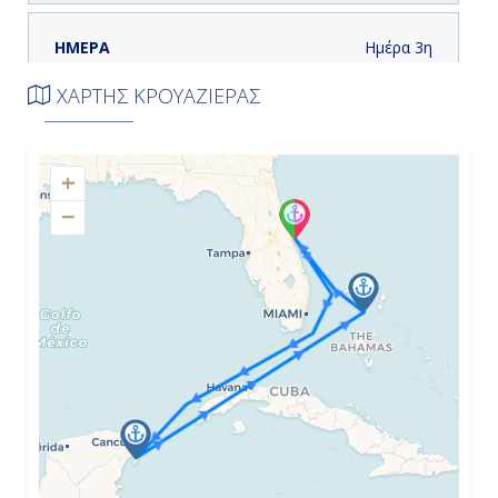
Ημέρα 3η
Κοζουμέλ, Μεξικό
ΧΑΡΤΗΣ ΚΡΟΥΑΖΙΕΡΑΣ
7:00
+
18:00
−
Ημέρα 4η
Εν Πλω
-
-
Ημέρα 5η