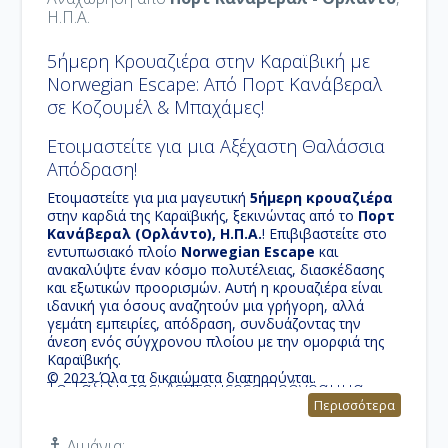
Η.Π.Α.
5ήμερη Κρουαζιέρα στην Καραϊβική με
Norwegian Escape: Από Πορτ Κανάβεραλ
σε Κοζουμέλ & Μπαχάμες!
Ετοιμαστείτε για μια Αξέχαστη Θαλάσσια
Απόδραση!
Ετοιμαστείτε για μια μαγευτική
5ήμερη κρουαζιέρα
στην καρδιά της Καραϊβικής, ξεκινώντας από το
Πορτ
Κανάβεραλ (Ορλάντο), Η.Π.Α.
! Επιβιβαστείτε στο
εντυπωσιακό πλοίο
Norwegian Escape
και
ανακαλύψτε έναν κόσμο πολυτέλειας, διασκέδασης
και εξωτικών προορισμών. Αυτή η κρουαζιέρα είναι
ιδανική για όσους αναζητούν μια γρήγορη, αλλά
γεμάτη εμπειρίες, απόδραση, συνδυάζοντας την
άνεση ενός σύγχρονου πλοίου με την ομορφιά της
Καραϊβικής.
© 2023 Όλα τα δικαιώματα διατηρούνται.
Το Ταξίδι σας: Λεπτομερές Πρόγραμμα
Περισσότερα
Κρουαζιέρας
Ανακαλύψτε το πλήρες πρόγραμμα του ταξιδιού σας,
Λιμάνια: