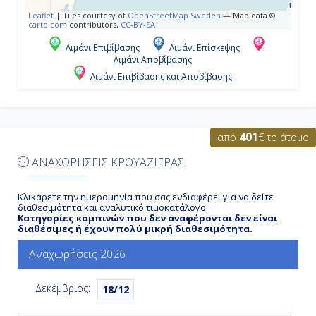
Γκρέϊτ Στίρουπ Κέϊ, Μπαχάμες
Leaflet
|
Tiles courtesy of
OpenStreetMap Sweden
— Map data ©
carto.com
contributors,
CC-BY-SA
7:00
Λιμάνι Επιβίβασης
Λιμάνι Επίσκεψης
Λιμάνι Αποβίβασης
17:00
Λιμάνι Επιβίβασης και Αποβίβασης
Ημέρα 6η
401
από
€ το άτομο
Πορτ Κανάβεραλ - Ορλάντο, Η.Π.Α.
ΑΝΑΧΩΡΗΣΕΙΣ ΚΡΟΥΑΖΙΕΡΑΣ
7:00
Κλικάρετε την ημερομηνία που σας ενδιαφέρει για να δείτε
Αποβίβαση
διαθεσιμότητα και αναλυτικό τιμοκατάλογο.
Κατηγορίες καμπινών που δεν αναφέρονται δεν είναι
διαθέσιμες ή έχουν πολύ μικρή διαθεσιμότητα.
Αναχωρήσεις 2026
Δεκέμβριος:
18/12