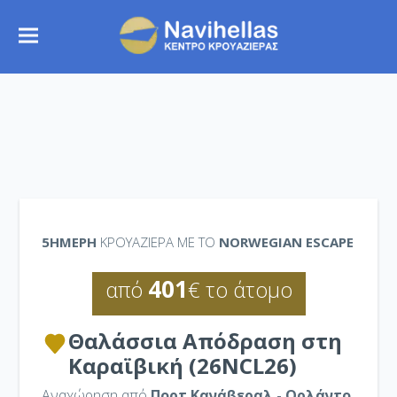
5ΉΜΕΡΗ
ΚΡΟΥΑΖΙΕΡΑ ΜΕ ΤΟ
NORWEGIAN ESCAPE
401
από
€ το άτομο
Θαλάσσια Απόδραση στη
Καραϊβική (26NCL26)
Αναχώρηση από
Πορτ Κανάβεραλ - Ορλάντο
,