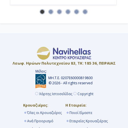
Κρουαζιερα Νησι Ανγκουιλα
Κρουαζιερες Ιουνιος
7ημερες Κρουαζιερες
Κρουαζιερα Αντιγκουα και Μπαρμπουντα
Κρουαζιερες Αγιος Βαρθολομαιος
7ημερη Κρουαζιερα
Κρουαζιερα Ιουνιος
Κρουαζιερες Μαιος
Λεωφ. Ηρώων Πολυτεχνείου 83, ΤΚ: 185 36, ΠΕΙΡΑΙΑΣ
Μέλος:
ΜΗ.Τ.Ε. 0207Ε60000819800
© 2026 - All rights reserved
Χάρτης Ιστοσελίδας
Copyright
Κρουαζιέρες:
Η Εταιρεία:
Όλες οι Κρουαζιέρες
Ποιοί Είμαστε
Ανά Προορισμό
Εταιρείες Κρουαζιέρας