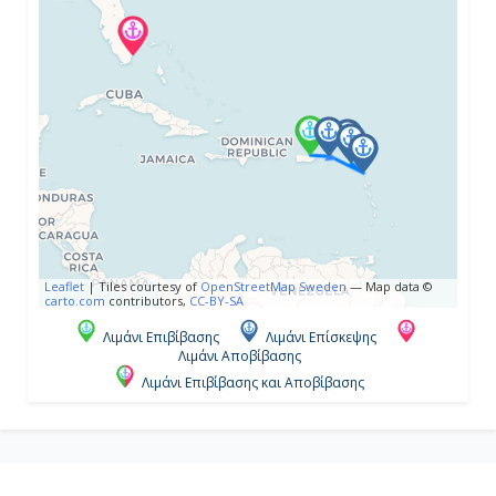
Ημέρα 4η
Γκουστάβια, Άγιος Βαρθολομαίος
08:00
23:00
Ημέρα 5η
Leaflet
|
Tiles courtesy of
OpenStreetMap Sweden
— Map data ©
carto.com
contributors,
CC-BY-SA
Νησί Ανγκουίλα, Σάντι Γκράουντ,
Αγγλία
Λιμάνι Επιβίβασης
Λιμάνι Επίσκεψης
Λιμάνι Αποβίβασης
08:00
Λιμάνι Επιβίβασης και Αποβίβασης
17:00