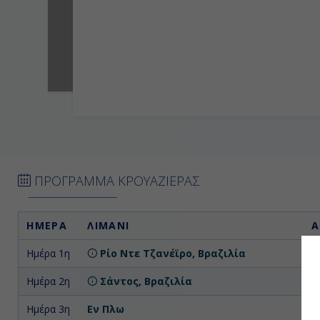
ΠΡΟΓΡΑΜΜΑ ΚΡΟΥΑΖΙΕΡΑΣ
ΗΜΕΡΑ
ΛΙΜΑΝΙ
Α
Ημέρα 1η
Ρίο Ντε Τζανέϊρο, Βραζιλία
Επ
Ημέρα 2η
Σάντος, Βραζιλία
Ημέρα 3η
Εν Πλω