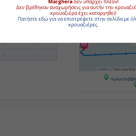
Marghera
δεν υπάρχει πλέον!
Δεν βρέθηκαν αναχωρήσεις για αυτήν την κρουαζιέ
-
-
κρουαζιέρα έχει καταργηθεί!
Πατήστε εδώ για να επιστρέψετε στην σελίδα με όλ
-
-
κρουαζιέρες
.
-
-
-
-
-
-
Leaflet
|
Tiles courtesy
Λιμάνι Επιβίβ