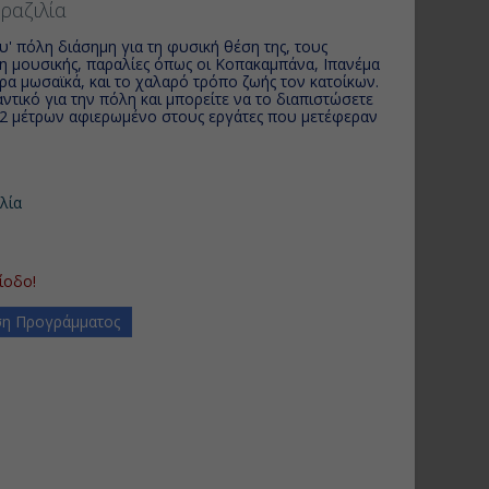
Βραζιλία
' πόλη διάσημη για τη φυσική θέση της, τους
η μουσικής, παραλίες όπως οι Κοπακαμπάνα, Ιπανέμα
α μωσαϊκά, και το χαλαρό τρόπο ζωής τον κατοίκων.
τικό για την πόλη και μπορείτε να το διαπιστώσετε
12 μέτρων αφιερωμένο στους εργάτες που μετέφεραν
ιλία
ίοδο!
η Προγράμματος