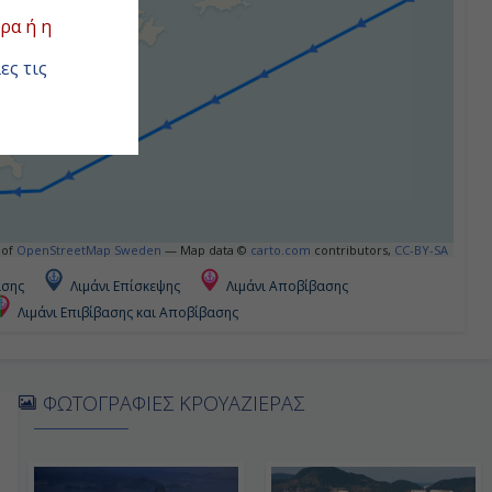
ρα ή η
ες τις
 of
OpenStreetMap Sweden
— Map data ©
carto.com
contributors,
CC-BY-SA
ασης
Λιμάνι Επίσκεψης
Λιμάνι Αποβίβασης
Λιμάνι Επιβίβασης και Αποβίβασης
ΦΩΤΟΓΡΑΦΙΕΣ ΚΡΟΥΑΖΙΕΡΑΣ