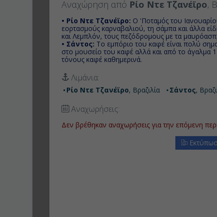
Αναχώρηση από
Ρίο Ντε Τζανέϊρο
, 
• Ρίο Ντε Τζανέϊρο:
O 'Ποταμός του Ιανουαρίου
εορτασμούς καρναβαλιού, τη σάμπα και άλλα είδ
και Λεμπλόν, τους πεζόδρομους με τα μαυρόασπρ
• Σάντος:
Το εμπόριο του καφέ είναι πολύ σημαν
στο μουσείο του καφέ αλλά και από το άγαλμα 
τόνους καφέ καθημερινά.
Λιμάνια:
Ρίο Ντε Τζανέϊρο
, Βραζιλία
Σάντος
, Βραζ
Αναχωρήσεις:
Δεν βρέθηκαν αναχωρήσεις για την επόμενη περ
Εκτύπωσ