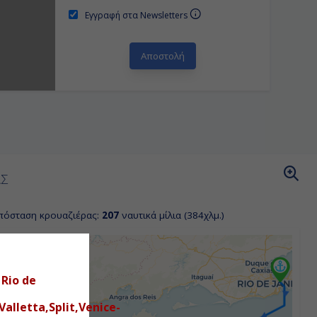
Εγγραφή στα Newsletters
ΑΣ
πόσταση κρουαζιέρας:
207
ναυτικά μίλια (384χλμ.)
Rio de
alletta,Split,Venice-