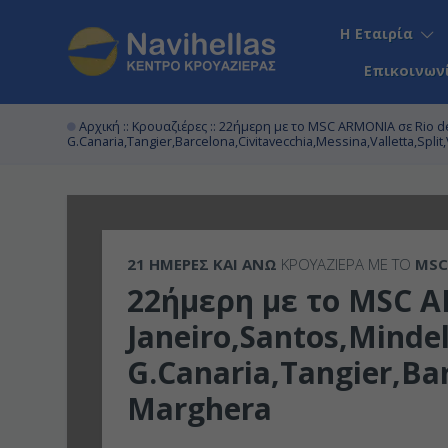
Η Εταιρία
Επικοινων
Αρχική
::
Κρουαζιέρες
:: 22ήμερη με το MSC ARMONIA σε Rio d
G.Canaria,Tangier,Barcelona,Civitavecchia,Messina,Valletta,Spli
21 ΗΜΈΡΕΣ ΚΑΙ ΆΝΩ
ΚΡΟΥΑΖΙΕΡΑ ΜΕ ΤΟ
MSC
22ήμερη με το MSC A
Janeiro,Santos,Minde
G.Canaria,Tangier,Bar
Marghera