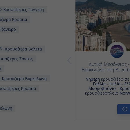
Κρουαζιερες Ταγγερη
ζιερα Κροατια
Τζανεϊρο
Κρουαζιερα Βαλετα
υαζιερες Σαντος
Δυτική Μεσόγειος -
α
Βαρκελώνη στη Βενετί
Κρουαζιερα Βαρκελωνη
9ήμερη
κρουαζιέρα σ
Γαλλία - Ιταλία - Ελ
ουαζιερες Κροατια
Μαυροβούνιο - Κροα
κρουαζιερόπλοιο
Norwe
κελωνη