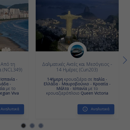
 Από τη
Δαλματικές Ακτές και Μεσόγειος -
α (NCL349)
14 Ημέρες (Cun203)
ε
Ισπανία -
14ήμερη
κρουαζιέρα σε
Ιταλία -
λάδα -
Ελλάδα - Μαυροβούνιο - Κροατία -
τία
με το
Μάλτα - Ισπανία
με το
gian Viva
κρουαζιερόπλοιο
Queen Victoria
Αναλυτικά
Αναλυτικά