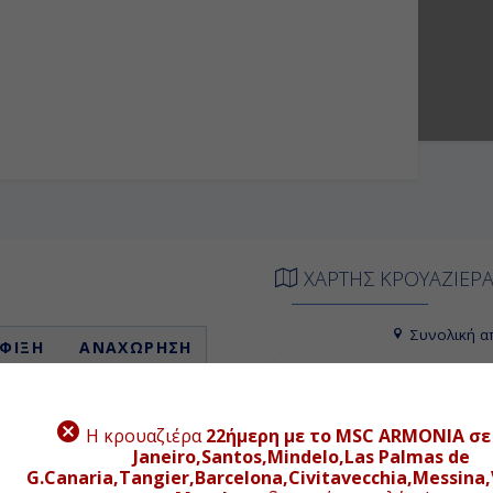
ΧΑΡΤΗΣ ΚΡΟΥΑΖΙΕΡ
Συνολική α
ΦΙΞΗ
ΑΝΑΧΩΡΗΣΗ
+
ιβίβαση
18:00
−
07:00
14:00
Η κρουαζιέρα
22ήμερη με το MSC ARMONIA σε 
Janeiro,Santos,Mindelo,Las Palmas de
-
-
G.Canaria,Tangier,Barcelona,Civitavecchia,Messina,V