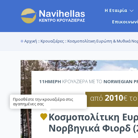
Η Εταιρία
Επικοινων
Αρχική
::
Κρουαζιέρες
:: Κοσμοπολίτικη Ευρώπη & Μυθικά Νο
11ΉΜΕΡΗ
ΚΡΟΥΑΖΙΕΡΑ ΜΕ ΤΟ
NORWEGIAN P
2010
από
€ το
Προσθέστε την κρουαζιέρα στις
αγαπημένες σας
Κοσμοπολίτικη Ευ
Νορβηγικά Φιορδ (