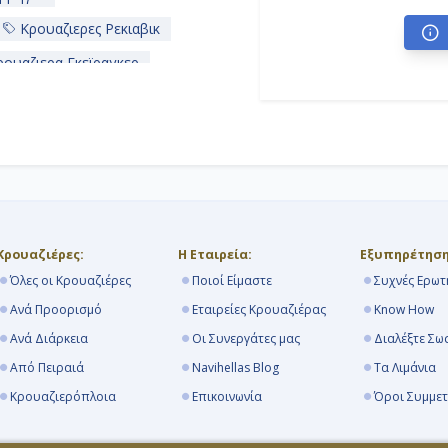
Κρουαζιερες Ρεκιαβικ
ουαζιερα Γκεϊραγκερ
ρβηγια
Κρουαζιέρες:
Η Εταιρεία:
Εξυπηρέτηση
Όλες οι Κρουαζιέρες
Ποιοί Είμαστε
Συχνές Ερωτ
Ανά Προορισμό
Εταιρείες Κρουαζιέρας
Know How
Ανά Διάρκεια
Οι Συνεργάτες μας
Διαλέξτε Σω
Από Πειραιά
Navihellas Blog
Τα Λιμάνια
Κρουαζιερόπλοια
Επικοινωνία
Όροι Συμμε