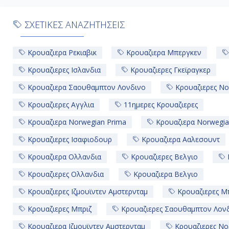
Πολιτισμός και Φύση:
Ένας τέλειος συνδυ
εκπληκτικών φυσικών τοπίων.
ΣΧΕΤΙΚΕΣ ΑΝΑΖΗΤΗΣΕΙΣ
Ευελιξία:
Μια
11ήμερη κρουαζιέρα one-
ξεκινήσετε την περιπέτειά σας από την Αγγλία κ
στην Ισλανδία.
Κρουαζιερα Ρεκιαβικ
Κρουαζιερα Μπεργκεν
Μην χάσετε την ευκαιρία να ζήσετε αυτή την αξ
Σαουθάμπτον σε Ρέικιαβικ
. Κλείστε σήμερα 
Κρουαζιερες Ισλανδια
Κρουαζιερες Γκεϊραγκερ
ταξίδι που θα σας μείνει αξέχαστο!
Κρουαζιερα Σαουθαμπτον Λονδινο
Κρουαζιερες No
Κρουαζιερες Αγγλια
11ημερες Κρουαζιερες
Κρουαζιερα Norwegian Prima
Κρουαζιερα Norwegian
Κρουαζιερες Ισαφιοδουρ
Κρουαζιερα Ααλεσουντ
Κρουαζιερα Ολλανδια
Κρουαζιερες Βελγιο
Κρουαζιερες Ολλανδια
Κρουαζιερα Βελγιο
Κρουαζιερες Ιζμουϊντεν Αμστερνταμ
Κρουαζιερες Μ
Κρουαζιερες Μπριζ
Κρουαζιερες Σαουθαμπτον Λον
Κρουαζιερα Ιζμουϊντεν Αμστερνταμ
Κρουαζιερες Νο