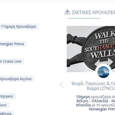
ασμός αστικών εξερευνήσεων και
ΣΧΕΤΙΚΕΣ ΚΡΟΥΑΖΙΕ
way
που σας δίνει την ευκαιρία να
αι να ολοκληρώσετε το ταξίδι σας
11ημερη Κρουαζιερα
έχαστη
11ήμερη κρουαζιέρα από
τη θέση σας και ετοιμαστείτε για ένα
rwegian Prima
 Cruise Line
Κρουαζιερα Αγγλια
Φιορδ, Παγετώνες & Ο
Βορρά (27NCL
περγκεν
10ήμερη
κρουαζιέρα σ
Βέλγιο - Ολλανδία - Ν
δινο
Ισλανδία
με το κρουαζ
Norwegian Pri
ρβηγια