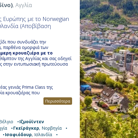
ίνο)
, Αγγλία
ς Ευρώπης με το Norwegian
Ισλανδία (Αποβίβαση
ξίδι που συνδυάζει την
ια, παρθένα ομορφιά των
ήμερη κρουαζιέρα με το
θάμπτον της Αγγλίας και σας οδηγεί
τας στην εντυπωσιακή πρωτεύουσα
έας γενιάς Prima Class της
ρία κρουαζιέρας που
τομία. Με εκπληκτικούς
Περισσότερα
εγάλη ποικιλία από γαστρονομικές
όπως το Prima Speedway, το
an Boulevard με πανοραμική θέα,
ην ελευθερία και την άνεση που
 Βέλγιο
Ιζμούϊντεν
σε αυτή την
κρουαζιέρα Βόρειας
ηγία
Γκεϊράγκερ
, Νορβηγία
Ισαφιόδουρ
, Ισλανδία