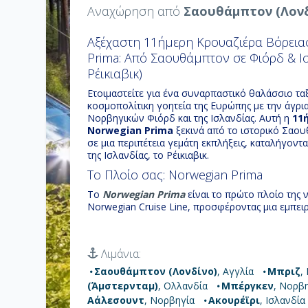
Αναχώρηση από
Σαουθάμπτον (Λονδ
Αξέχαστη 11ήμερη Κρουαζιέρα Βόρεια
Prima: Από Σαουθάμπτον σε Φιόρδ & 
Ρέικιαβικ)
Ετοιμαστείτε για ένα συναρπαστικό θαλάσσιο τα
κοσμοπολίτικη γοητεία της Ευρώπης με την άγρ
Νορβηγικών Φιόρδ και της Ισλανδίας. Αυτή η
11
Norwegian Prima
ξεκινά από το ιστορικό Σαου
σε μια περιπέτεια γεμάτη εκπλήξεις, καταλήγον
της Ισλανδίας, το Ρέικιαβικ.
Το Πλοίο σας: Norwegian Prima
Το
Norwegian Prima
είναι το πρώτο πλοίο της ν
Norwegian Cruise Line, προσφέροντας μια εμπει
επαναπροσδιορίζει την πολυτέλεια και την καινο
εξωτερικούς χώρους, ευρύχωρες καμπίνες, μια μ
απολαύσεις και συναρπαστικές δραστηριότητες, 
Λιμάνια:
μεγαλύτερο καρτ-πίστα στη θάλασσα, και το Oce
κάθε στιγμή εν πλω είναι μια απόλαυση. Ζήστε τ
Σαουθάμπτον (Λονδίνο)
, Αγγλία
Μπριζ
,
μόνο το Norwegian Prima μπορεί να προσφέρει 
(Άμστερνταμ)
, Ολλανδία
Μπέργκεν
, Νορβ
Ευρώπης
.
Αάλεσουντ
, Νορβηγία
Ακουρέϊρι
, Ισλανδία