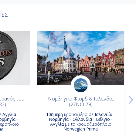
ΡΕΣ
υρανός του
Νορβηγικά Φιορδ & Ισλανδία
82)
(27NCL79)
ε
Αγγλία -
10ήμερη
κρουαζιέρα σε
Ισλανδία -
ορβηγία -
Νορβηγία - Ολλανδία - Βέλγιο -
ιερόπλοιο
Αγγλία
με το κρουαζιερόπλοιο
ma
Norwegian Prima