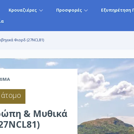
Κρουαζιέρες
Προσφορές
Εξυπηρέτηση 
ία
ρβηγικά Φιορδ (27NCL81)
RIMA
 άτομο
ρώπη & Μυθικά
27NCL81)