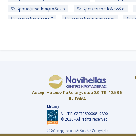
Κρουαζιερα Ισαφιοδουρ
Κρουαζιερα Ισλανδια
Κρουαζιερα Μπριζ
Κρουαζιερα Ακουρεϊρι
Κρ
Κρουαζιερες Ακουρεϊρι
Κρουαζιερες Ααλεσουντ
Κρουαζιερες Norwegian Cruise Line
Κρουαζιερα Νο
Λεωφ. Ηρώων Πολυτεχνείου 83, ΤΚ: 185 36,
ΠΕΙΡΑΙΑΣ
Μέλος:
ΜΗ.Τ.Ε. 0207Ε60000819800
© 2026 - All rights reserved
Χάρτης Ιστοσελίδας
Copyright