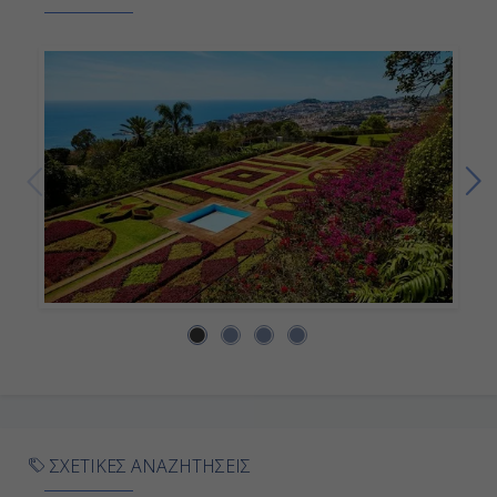
Εν Πλω
-
-
Ημέρα 9η
Εν Πλω
-
-
Ημέρα 10η
Βοστώνη, Η.Π.Α.
ΣΧΕΤΙΚΕΣ ΑΝΑΖΗΤΗΣΕΙΣ
09:00