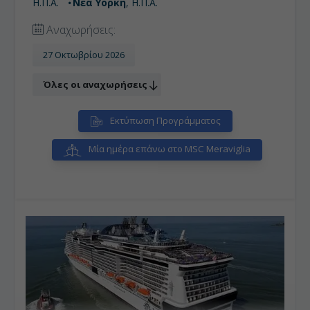
Η.Π.Α.
Νέα Υόρκη
, Η.Π.Α.
Αναχωρήσεις:
27 Οκτωβρίου 2026
Όλες οι αναχωρήσεις
Εκτύπωση Προγράμματος
Μία ημέρα επάνω στο MSC Meraviglia