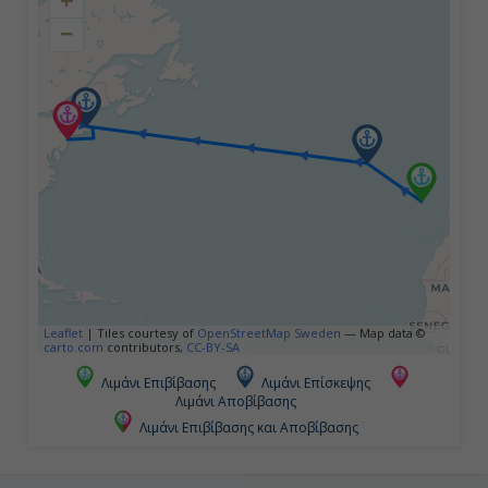
23:59
−
Ημέρα 4η
Πόντα Ντελγάντα - Αζόρες ,
Πορτογαλία
00:01
19:00
Ημέρα 5η
Leaflet
|
Tiles courtesy of
OpenStreetMap Sweden
— Map data ©
carto.com
contributors,
CC-BY-SA
Εν Πλω
Λιμάνι Επιβίβασης
Λιμάνι Επίσκεψης
-
Λιμάνι Αποβίβασης
Λιμάνι Επιβίβασης και Αποβίβασης
-