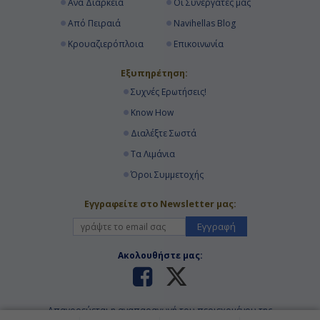
Ανά Διάρκεια
Οι Συνεργάτες μας
Από Πειραιά
Navihellas Blog
Κρουαζιερόπλοια
Επικοινωνία
Εξυπηρέτηση:
Συχνές Ερωτήσεις!
Know How
Διαλέξτε Σωστά
Τα Λιμάνια
Όροι Συμμετοχής
Εγγραφείτε στο Newsletter μας:
Εγγραφή
Ακολουθήστε μας:
Απαγορεύεται η αναπαραγωγή του περιεχομένου της