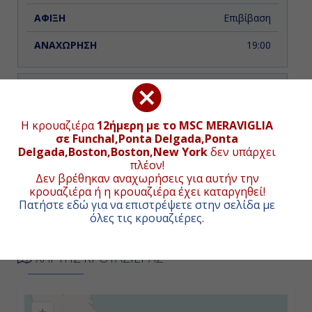
Επιβίβαση
19:00
Ημέρα 2η
Εν Πλω
Η κρουαζιέρα
12ήμερη με το MSC MERAVIGLIA
σε Funchal,Ponta Delgada,Ponta
-
Delgada,Boston,Boston,New York
δεν υπάρχει
πλέον!
Δεν βρέθηκαν αναχωρήσεις για αυτήν την
-
κρουαζιέρα ή η κρουαζιέρα έχει καταργηθεί!
Πατήστε εδώ για να επιστρέψετε στην σελίδα με
όλες τις κρουαζιέρες
.
Ημέρα 3η
Πόντα Ντελγάντα - Αζόρες ,
ΧΑΡΤΗΣ ΚΡΟΥΑΖΙΕΡΑΣ
Πορτογαλία
09:00
+