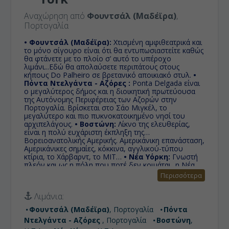
Αναχώρηση από
Φουντσάλ (Μαδέϊρα)
,
Πορτογαλία
• Φουντσάλ (Μαδέϊρα):
Χτισμένη αμφιθεατρικά και
το μόνο σίγουρο είναι ότι θα εντυπωσιαστείτε καθώς
θα φτάνετε με το πλοίο σ’ αυτό το υπέροχο
λιμάνι...Εδώ θα απολαύσετε περιπάτους στους
κήπους Do Palheiro σε βρετανικό αποικιακό στυλ.
•
Πόντα Ντελγάντα - Αζόρες :
Ponta Delgada είναι
ο μεγαλύτερος δήμος και η διοικητική πρωτεύουσα
της Αυτόνομης Περιφέρειας των Αζορών στην
Πορτογαλία. Βρίσκεται στο Σάο Μιγκέλ, τo
μεγαλύτερo και πιο πυκνοκατοικημένo νησί του
αρχιπελάγους.
• Βοστώνη:
Λίκνο της ελευθερίας,
είναι η πολύ ευχάριστη έκπληξη της
Βορειοανατολικής Αμερικής. Αμερικάνικη επανάσταση,
Αμερικάνικες σημαίες, κόκκινα, αγγλικού-τύπου
κτίρια, το Χάρβαρντ, το ΜΙΤ…
• Νέα Υόρκη:
Γνωστή
πλεόν και ως η πόλη που ποτέ δεν κοιμάται...η Νέα
Υόρκη έχει τα πάντα.
Περισσότερα
Λιμάνια:
Φουντσάλ (Μαδέϊρα)
, Πορτογαλία
Πόντα
Ντελγάντα - Αζόρες
, Πορτογαλία
Βοστώνη
,