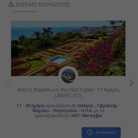
ΣΧΕΤΙΚΕΣ ΚΡΟΥΑΖΙΕΡΕΣ
Ημέρα 13η
Νέα Υόρκη, Η.Π.Α.
07:00
Αποβίβαση
Από τη Βαρκελώνη στη Νέα Υόρκη - 19 Ημέρες
(26MSC310)
17 - 20 ημέρες
κρουαζιέρα σε
Ισπανία - Γιβραλτάρ -
Μαρόκο - Πορτογαλία - Η.Π.Α.
με το
κρουαζιερόπλοιο
MSC Meraviglia
Αναλυτικά