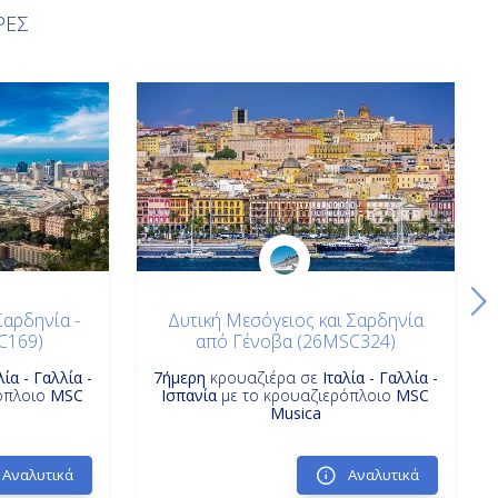
ΡΕΣ
Σαρδηνία -
Δυτική Μεσόγειος και Σαρδηνία
C169)
από Γένοβα (26MSC324)
λία - Γαλλία -
7ήμερη
κρουαζιέρα σε
Ιταλία - Γαλλία -
όπλοιο
MSC
Ισπανία
με το κρουαζιερόπλοιο
MSC
Musica
Αναλυτικά
Αναλυτικά