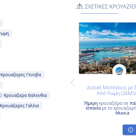
ΣΧΕΤΙΚΕΣ ΚΡΟΥΑΖΙΕ
 Ρωμη
Κρουαζιερες Γενοβα
Δυτική Μεσόγειος με 
Από Ρώμη (26MS
Κρουαζιερα Βαλενθια
7ήμερη
κρουαζιέρα σε
Ιτα
Κρουαζιερες Γαλλια
Ισπανία
με το κρουαζιερ
Musica