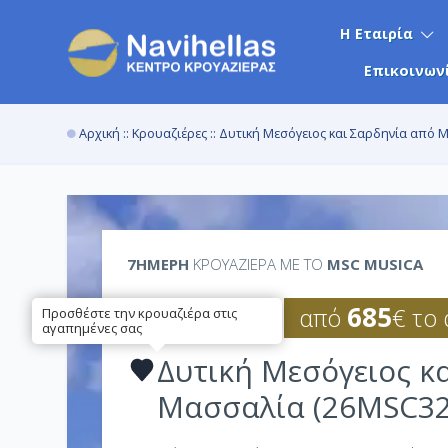
Η Εταιρία
Επικοινων
Αρχική
::
Κρουαζιέρες
:: Δυτική Μεσόγειος και Σαρδηνία από
7ΉΜΕΡΗ
ΚΡΟΥΑΖΙΕΡΑ ΜΕ ΤΟ
MSC MUSICA
685
από
€ το
Δυτική Μεσόγειος κ
Μασσαλία (26MSC32