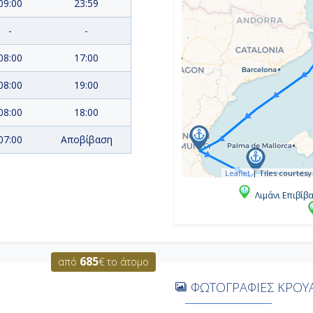
09:00
23:59
-
-
08:00
17:00
08:00
19:00
08:00
18:00
07:00
Αποβίβαση
Leaflet
|
Tiles courtesy
Λιμάνι Επιβίβ
685
από
€ το άτομο
ΦΩΤΟΓΡΑΦΙΕΣ ΚΡΟΥΑ