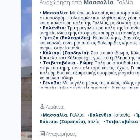
Αναχώρηση από
Μασσαλία
, Γαλλία
• Μασσαλία:
Με άρωμα Ιστορίας και κοσμοπολι
σταυροδρόμι πολιτισμών και πληθυσμών, χάρη στ
και η παλιότερη πόλη της Γαλλίας, με δυνατή ισ
• Βαλένθια:
Τρίτη μεγαλύτερη πόλη της Ισπανία
μνημεία ιδιαίτερης ιστορικής και αρχιτεκτονικής α
• Ίμπιζα (Βαλεαρίδες):
Nεανικό νησί, ιδανικός
και καρδιά, είναι μια από τις Βαλεαρίδες νήσους
ανήκει στην Ισπανία.
• Κάλιαρι (Σαρδηνία):
Στο τοπικό ιδίωμα, Κάλι
Καστέλο του Κάλιαρι έχει γίνει το έμβλημα της π
• Τσιβιταβέκια - Ρώμη:
Πόλη με σπουδαία ιστ
στην επιστήμη, τον πολιτισμό και τις τέχνες. Γι' 
πολυάριθμα και εξαιρετικής ομορφιάς μνημεία τη
«η αιώνια πόλη»
• Γένοβα:
Με μεγάλο μέρος της παλιάς πόλης π
μνημείο πολιτιστικής κληρονομιάς, δικαίως απέκ
λόγω του ένδοξου παρελθόντος καθώς και των 
πόλης.
Λιμάνια:
Μασσαλία
, Γαλλία
Βαλένθια
, Ισπανία
Ί
Κάλιαρι (Σαρδηνία)
, Ιταλία
Τσιβιταβέκια 
Αναχωρήσεις: