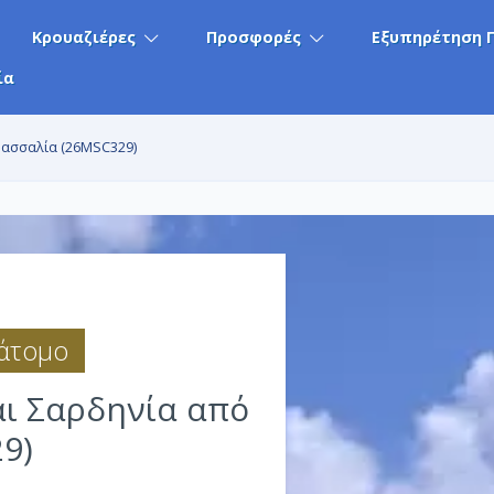
Κρουαζιέρες
Προσφορές
Εξυπηρέτηση 
ία
 Μασσαλία (26MSC329)
 άτομο
αι Σαρδηνία από
9)