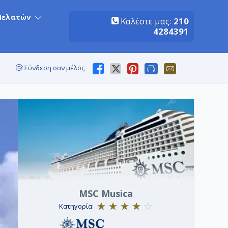
Πελατών
Καλέστε μας:
210
4284391
Σύνδεση σαν μέλος
MSC Musica
Κατηγορία: