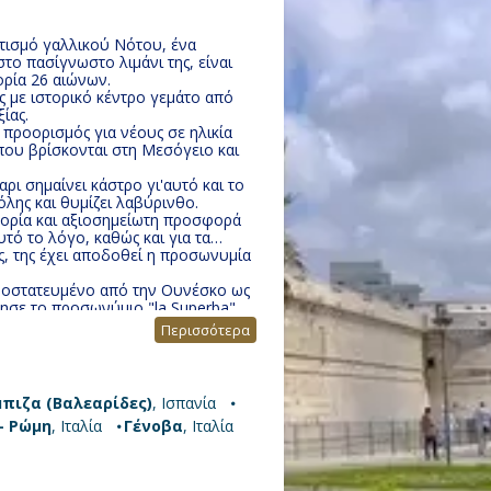
τισμό γαλλικού Νότου, ένα
ο πασίγνωστο λιμάνι της, είναι
τορία 26 αιώνων.
ς με ιστορικό κέντρο γεμάτο από
ξίας.
 προορισμός για νέους σε ηλικία
 που βρίσκονται στη Μεσόγειο και
αρι σημαίνει κάστρο γι'αυτό και το
όλης και θυμίζει λαβύρινθο.
ορία και αξιοσημείωτη προσφορά
αυτό το λόγο, καθώς και για τα
ς, της έχει αποδοθεί η προσωνυμία
ροστατευμένο από την Ουνέσκο ως
τησε το προσωνύμιο "la Superba"
εντυπωσιακών αξιοθεάτων της
Περισσότερα
μπιζα (Βαλεαρίδες)
, Ισπανία
- Ρώμη
, Ιταλία
Γένοβα
, Ιταλία