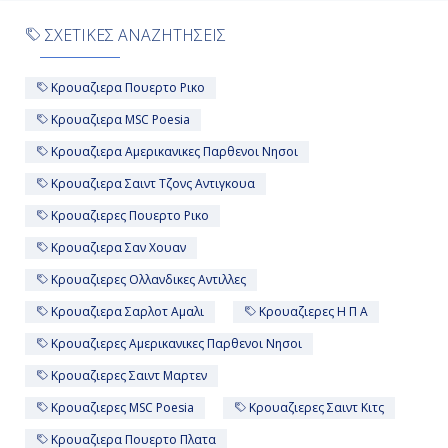
-
ΣΧΕΤΙΚΕΣ ΑΝΑΖΗΤΗΣΕΙΣ
-
Κρουαζιερα Πουερτο Ρικο
Κρουαζιερα MSC Poesia
Ημέρα 11η
Κρουαζιερα Αμερικανικες Παρθενοι Νησοι
Μαϊάμι, Η.Π.Α.
Κρουαζιερα Σαιντ Τζονς Αντιγκουα
07:00
Κρουαζιερες Πουερτο Ρικο
Αποβίβαση
Κρουαζιερα Σαν Χουαν
Κρουαζιερες Ολλανδικες Αντιλλες
Κρουαζιερα Σαρλοτ Αμαλι
Κρουαζιερες Η Π Α
Κρουαζιερες Αμερικανικες Παρθενοι Νησοι
Κρουαζιερες Σαιντ Μαρτεν
Κρουαζιερες MSC Poesia
Κρουαζιερες Σαιντ Κιτς
Κρουαζιερα Πουερτο Πλατα