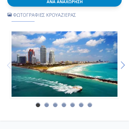
ΑΝΆ ΑΝΑΧΏΡΗΣΗ
Σαν Χουάν, Πουέρτο Ρίκο
ΦΩΤΟΓΡΑΦΙΕΣ ΚΡΟΥΑΖΙΕΡΑΣ
08:00
17:00
Ημέρα 9η
Πουέρτο Πλάτα, Δομινικανή
Δημοκρατία
09:00
18:00
Ημέρα 10η
Εν Πλω