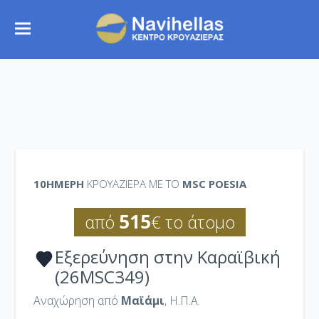
10ΉΜΕΡΗ
ΚΡΟΥΑΖΙΕΡΑ ΜΕ ΤΟ
MSC POESIA
515
από
€ το άτομο
Εξερεύνηση στην Καραϊβική
(26MSC349)
Αναχώρηση από
Μαϊάμι
, Η.Π.Α.