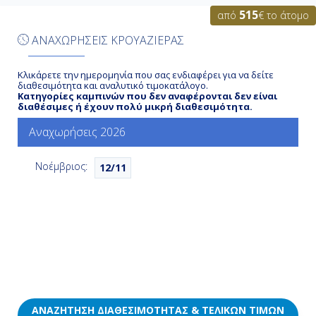
515
από
€ το άτομο
Ημέρα 6η
ΑΝΑΧΩΡΗΣΕΙΣ ΚΡΟΥΑΖΙΕΡΑΣ
Σαιντ Μαρτέν, Ολλανδικές
Αντίλλες
Κλικάρετε την ημερομηνία που σας ενδιαφέρει για να δείτε
08:00
διαθεσιμότητα και αναλυτικό τιμοκατάλογο.
Κατηγορίες καμπινών που δεν αναφέρονται δεν είναι
διαθέσιμες ή έχουν πολύ μικρή διαθεσιμότητα.
18:00
Αναχωρήσεις 2026
Ημέρα 7η
Νοέμβριος:
12/11
Σαιντ Τζονς Αντίγκουα, Αντίγκουα
& Μπαρμπούντα
08:00
17:00
Ημέρα 8η
ΑΝΑΖΉΤΗΣΗ ΔΙΑΘΕΣΙΜΌΤΗΤΑΣ & ΤΕΛΙΚΏΝ ΤΙΜΏΝ