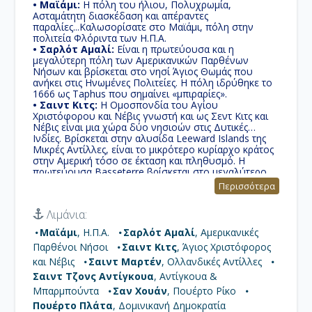
• Μαϊάμι:
Η πόλη του ήλιου, Πολυχρωμία,
Ασταμάτητη διασκέδαση και απέραντες
παραλίες...Καλωσορίσατε στο Μαϊάμι, πόλη στην
πολιτεία Φλόριντα των Η.Π.Α.
• Σαρλότ Αμαλί:
Είναι η πρωτεύουσα και η
μεγαλύτερη πόλη των Αμερικανικών Παρθένων
Νήσων και βρίσκεται στο νησί Άγιος Θωμάς που
ανήκει στις Ηνωμένες Πολιτείες. Η πόλη ιδρύθηκε το
1666 ως Taphus που σημαίνει «μπιραρίες».
• Σαιντ Κιτς:
Η Ομοσπονδία του Αγίου
Χριστόφορου και Νέβις γνωστή και ως Σεντ Κιτς και
Νέβις είναι μια χώρα δύο νησιοών στις Δυτικές
Ινδίες. Βρίσκεται στην αλυσίδα Leeward Islands της
Μικρές Αντίλλες, είναι το μικρότερο κυρίαρχο κράτος
στην Αμερική τόσο σε έκταση και πληθυσμό. Η
πρωτεύουσα Basseterre βρίσκεται στο μεγαλύτερο
νησί του Αγίου Χριστόφορου.
Περισσότερα
• Σαιντ Μαρτέν:
Nησί στη βορειοανατολική
Καραϊβική, περίπου 300 190 ναυτικά μίλια ανατολικά
Λιμάνια:
του Πουέρτο Ρίκο. Είναι το μικρότερο νησί το οποίο
χωρίζεται μεταξύ δύο χωρών της Γαλλίας &
Μαϊάμι
, Η.Π.Α.
Σαρλότ Αμαλί
, Αμερικανικές
Ολλανδίας από το 1648.
Παρθένοι Νήσοι
Σαιντ Κιτς
, Άγιος Χριστόφορος
• Σαιντ Τζονς Αντίγκουα:
Η Σαιντ Τζονς είναι η
πρωτεύουσα και μεγαλύτερη πόλη, το εμπορικό
και Νέβις
Σαιντ Μαρτέν
, Ολλανδικές Αντίλλες
κέντρο και η πρωτεύουσα της Αντίγκουα και
Σαιντ Τζονς Αντίγκουα
, Αντίγκουα &
Μπαρμπούντα, μιας χώρας που βρίσκεται στην
Μπαρμπούντα
Σαν Χουάν
, Πουέρτο Ρίκο
Καραϊβική Θάλασσα.
• Σαν Χουάν:
Πουέρτο Πλάτα
Είναι η πρωτεύουσα του Πουέρτο
, Δομινικανή Δημοκρατία