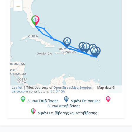
−
Ημέρα 4η
Σαρλότ Αμαλί, Αμερικανικές
Παρθένοι Νήσοι
08:00
18:00
Ημέρα 5η
Leaflet
|
Tiles courtesy of
OpenStreetMap Sweden
— Map data ©
Σαιντ Κιτς, Άγιος Χριστόφορος και
carto.com
contributors,
CC-BY-SA
Νέβις
Λιμάνι Επιβίβασης
Λιμάνι Επίσκεψης
Λιμάνι Αποβίβασης
08:00
Λιμάνι Επιβίβασης και Αποβίβασης
18:00