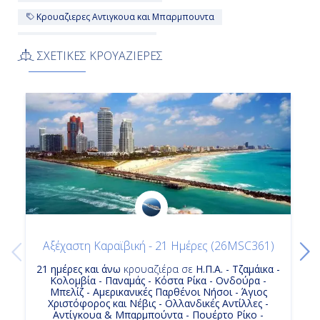
Κρουαζιερες Αντιγκουα και Μπαρμπουντα
Κρουαζιερες Σαρλοτ Αμαλι
ΣΧΕΤΙΚΕΣ ΚΡΟΥΑΖΙΕΡΕΣ
Κρουαζιερα Σαιντ Μαρτεν
Κρουαζιερες MSC Cruises
Κρουαζιερα Η Π Α
Κρουαζιερα Αντιγκουα και Μπαρμπουντα
10ημερη Κρουαζιερα
10ημερες Κρουαζιερες
Κρουαζιερες Σαιντ Τζονς Αντιγκουα
Κρουαζιερες Πουερτο Πλατα
Κρουαζιερες Δομινικανη Δημοκρατια
Κρουαζιερα MSC Cruises
Αξέχαστη Καραϊβική - 21 Ημέρες (26MSC361)
Κρουαζιερα Δομινικανη Δημοκρατια
Κρουαζιερες Αγιος Χριστοφορος και Νεβις
21 ημέρες και άνω
κρουαζιέρα σε
Η.Π.Α. - Τζαμάικα -
Κολομβία - Παναμάς - Κόστα Ρίκα - Ονδούρα -
Κρουαζιερες Σαν Χουαν
Μπελίζ - Αμερικανικές Παρθένοι Νήσοι - Άγιος
Χριστόφορος και Νέβις - Ολλανδικές Αντίλλες -
Κρουαζιερα Αγιος Χριστοφορος και Νεβις
Αντίγκουα & Μπαρμπούντα - Πουέρτο Ρίκο -