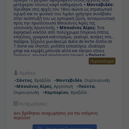
μετέφεραν τόνους καφέ καθημερινά.
• Μοντεβιδέο:
Ιδρύθηκε στις αρχές του 18ου αιώνα ως στρατιωτικό
οχυρό και το φυσικό του λιμάνι γρήγορα συνέβαλε
στην ανάπτυξή του ως εμπορική ζώνη, ανταγωνιστική
προς την πρωτεύουσα Μπουένος Άιρες της
γειτονικής Αργεντινής.
• Μπουένος Άϊρες:
Ένα
εκρηκτικό κοκτέιλ από πολύχρωμα τσίγκινα σπίτια,
επαύλεις, γραφικά καλντερίμια, γκαλερί, αντίκες στα
παζάρια, ξέχειλα χωνάκια με dulce de leche δίπλα σε
T-bone και chorizo, μοδάτα εστιατόρια, ιδιαίτερα
μπαρ και κομψές μπουτίκ αλλά και τάνγκο στους
δρόμους, ερωτικά αργόσυρτα τανγκό.
• Πούντα:
Πόλη και θέρετρο στην ακτή του Ατλαντικού στο
Περισσότερα
Τμήμα Maldonado της νοτιοανατολικής
Ουρουγουάης.
• Καμπορίου:
.
Λιμάνια:
Σάντος
, Βραζιλία
Μοντεβιδέο
, Ουρουγουάη
Μπουένος Άϊρες
, Αργεντινή
Πούντα
,
Ουρουγουάη
Καμπορίου
, Βραζιλία
Αναχωρήσεις:
Δεν βρέθηκαν αναχωρήσεις για την επόμενη
περίοδο!
Εκτύπωση Προγράμματος