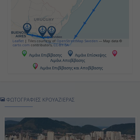
17:00
Ημέρα 5η
Μπουένος Άϊρες, Αργεντινή
Leaflet
|
Tiles courtesy of
OpenStreetMap Sweden
— Map data ©
carto.com
contributors,
CC-BY-SA
09:00
Λιμάνι Επιβίβασης
Λιμάνι Επίσκεψης
Λιμάνι Αποβίβασης
20:00
Λιμάνι Επιβίβασης και Αποβίβασης
Ημέρα 6η
Πούντα, Ουρουγουάη
ΦΩΤΟΓΡΑΦΙΕΣ ΚΡΟΥΑΖΙΕΡΑΣ
10:00
19:00