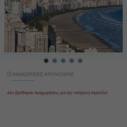
Ημέρα 7η
Εν Πλω
-
-
Ημέρα 8η
Καμπορίου, Βραζιλία
ΑΝΑΧΩΡΗΣΕΙΣ ΚΡΟΥΑΖΙΕΡΑΣ
09:00
18:00
Δεν βρέθηκαν αναχωρήσεις για την επόμενη περίοδο!
Ημέρα 9η
Σάντος, Βραζιλία