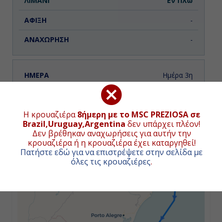
Εν Πλω
-
-
Ημέρα 3η
Εν Πλω
ΧΑΡΤΗΣ ΚΡΟΥΑΖΙΕΡΑΣ
Η κρουαζιέρα
8ήμερη με το MSC PREZIOSA σε
-
Brazil,Uruguay,Argentina
δεν υπάρχει πλέον!
+
Δεν βρέθηκαν αναχωρήσεις για αυτήν την
-
κρουαζιέρα ή η κρουαζιέρα έχει καταργηθεί!
−
Πατήστε εδώ για να επιστρέψετε στην σελίδα με
όλες τις κρουαζιέρες
.
Ημέρα 4η
Μοντεβιδέο, Ουρουγουάη
08:00