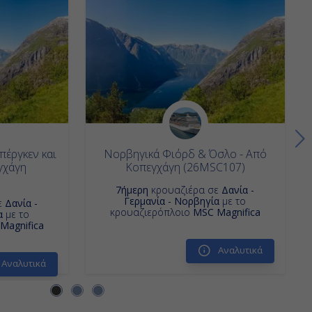
έργκεν και
Νορβηγικά Φιόρδ & Όσλο - Από
γχάγη
Κοπεγχάγη (26MSC107)
7ήμερη
κρουαζιέρα σε
Δανία -
Γερμανία - Νορβηγία
με το
ε
Δανία -
κρουαζιερόπλοιο
MSC Magnifica
α
με το
Magnifica
Αναλυτικά
Αναλυτικά