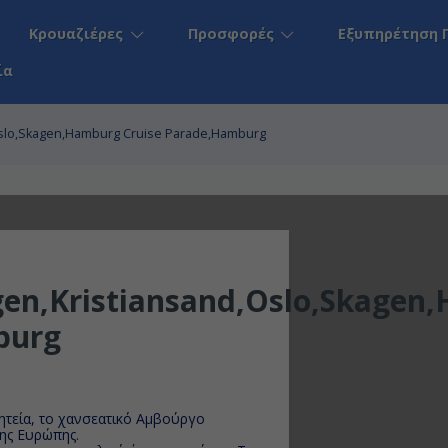
Κρουαζιέρες
Προσφορές
Εξυπηρέτηση 
ία
slo,Skagen,Hamburg Cruise Parade,Hamburg
n,Kristiansand,Oslo,Skagen
burg
ητεία, το χανσεατικό Αμβούργο
της Ευρώπης.