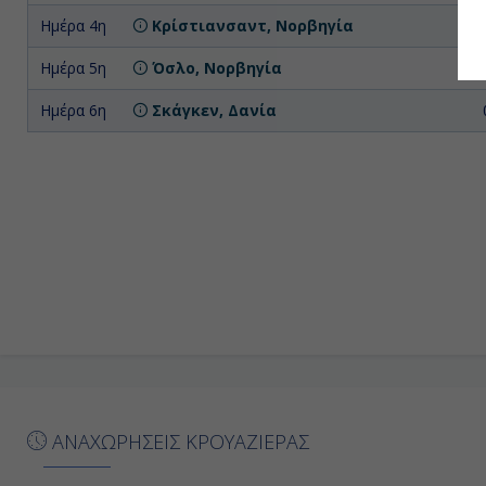
Ημέρα 4η
Κρίστιανσαντ, Νορβηγία
Ημέρα 5η
Όσλο, Νορβηγία
Ημέρα 6η
Σκάγκεν, Δανία
ΑΝΑΧΩΡΗΣΕΙΣ ΚΡΟΥΑΖΙΕΡΑΣ