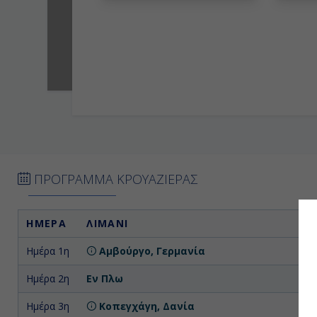
ΠΡΟΓΡΑΜΜΑ ΚΡΟΥΑΖΙΕΡΑΣ
ΗΜΕΡΑ
ΛΙΜΑΝΙ
Α
Ημέρα 1η
Αμβούργο, Γερμανία
Επ
Ημέρα 2η
Εν Πλω
Ημέρα 3η
Κοπεγχάγη, Δανία