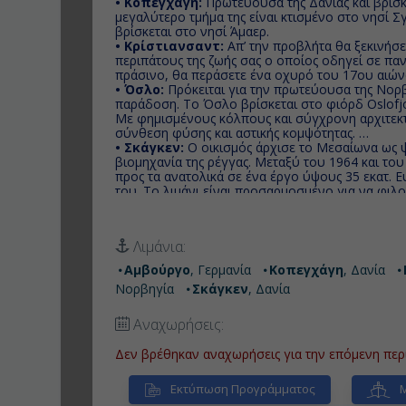
• Κοπεγχάγη:
Πρωτεύουσα της Δανίας και βρίσκ
μεγαλύτερο τμήμα της είναι κτισμένο στο νησί Σ
βρίσκεται στο νησί Άμαερ.
• Κρίστιανσαντ:
Απ’ την προβλήτα θα ξεκινήσ
περιπάτους της ζωής σας ο οποίος οδηγεί σε πα
πράσινο, θα περάσετε ένα οχυρό του 17ου αιώνα
• Όσλο:
Πρόκειται για την πρωτεύουσα της Νορβ
παράδοση. Το Όσλο βρίσκεται στο φιόρδ Oslofjo
Με φημισμένους κόλπους και σύγχρονη αρχιτεκτ
σύνθεση φύσης και αστικής κομψότητας.
• Σκάγκεν:
Ο οικισμός άρχισε το Μεσαίωνα ως ψ
βιομηχανία της ρέγγας. Μεταξύ του 1964 και το
προς τα ανατολικά σε ένα έργο ύψους 35 εκατ. 
του. Το λιμάνι είναι προσαρμοσμένο για να φιλ
Λιμάνια:
Αμβούργο
, Γερμανία
Κοπεγχάγη
, Δανία
Νορβηγία
Σκάγκεν
, Δανία
Αναχωρήσεις:
Δεν βρέθηκαν αναχωρήσεις για την επόμενη περ
Εκτύπωση Προγράμματος
Μ