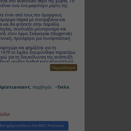
εται στο ανατολικό άκρο της χώρας. Το
γιέλαν ενώ ένα μικρότερο μέρος της
ετε έναν από τους πιο όμορφους
νέμορφα πάρκα με συντριβάνια και
 και θα φτάσετε στην παραλία.
ηγίας, συνδυάζει μοντερνισμό και
rd, στον όρμο Σκάγκερακ (Skagerrak).
ονική, προσφέρει μια συναρπαστική
αροχώρι και φημίζεται για τη
υ 1979 το λιμάνι διευρύνθηκε περαιτέρω
Ευρώ για τη διευκόλυνση της ανάπτυξή
οξενεί μεγάλα διεθνή κρουαζιερόπλοια.
Περισσότερα
Κρίστιανσαντ
, Νορβηγία
Όσλο
,
ίοδο!
ία ημέρα επάνω στο MSC Preziosa