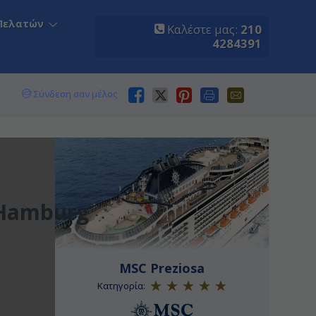
Πελατών
Καλέστε μας:
210
4284391
Σύνδεση σαν μέλος
,Hamburg
MSC Preziosa
Κατηγορία: