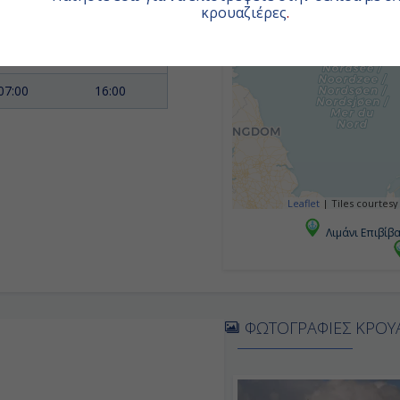
κρουαζιέρες
.
09:00
18:00
08:00
19:00
07:00
16:00
Leaflet
|
Tiles courtesy
Λιμάνι Επιβίβ
ΦΩΤΟΓΡΑΦΙΕΣ ΚΡΟΥ