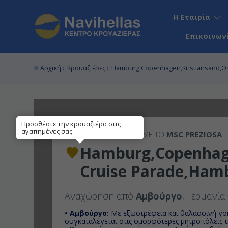
Η Εταιρία
Επικοινων
Αρχική
::
Κρουαζιέρες
:: Hamburg,Copenhagen,Kristiansand,O
Προσθέστε την κρουαζιέρα στις
αγαπημένες σας
7ΉΜΕΡΗ
ΚΡΟΥΑΖΙΕΡΑ ΜΕ ΤΟ
MSC PREZIOSA
Hamburg,Copenhage
Cruise Parade,Ham
Αναχώρηση από
Αμβούργο
, Γερμανία
• Αμβούργο:
Με εξωστρέφεια και θαλασσινή γο
συγκαταλέγεται στις ομορφότερες μητροπόλεις 