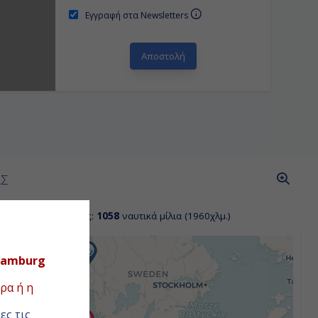
Εγγραφή στα Newsletters
ΑΣ
όσταση κρουαζιέρας:
1058
ναυτικά μίλια (1960χλμ.)
Hamburg
ρα ή η
ες τις