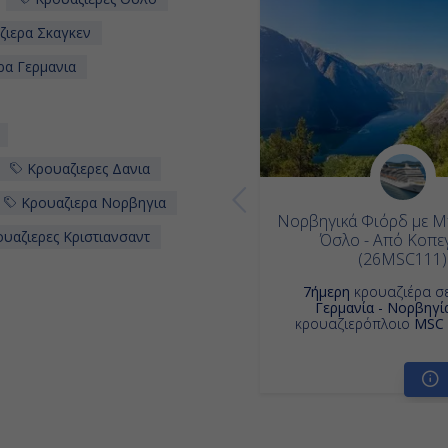
ιερα Σκαγκεν
ρα Γερμανια
Κρουαζιερες Δανια
Κρουαζιερα Νορβηγια
Νορβηγικά Φιόρδ με Μπ
υαζιερες Κριστιανσαντ
Όσλο - Από Κοπε
(26MSC111)
7ήμερη
κρουαζιέρα σ
Γερμανία - Νορβηγί
κρουαζιερόπλοιο
MSC 