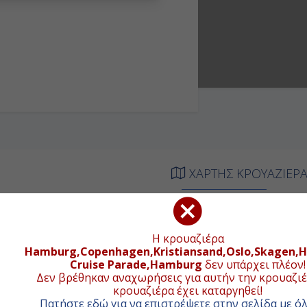
ΧΑΡΤΗΣ ΚΡΟΥΑΖΙΕΡ
Συνολική απ
ΦΙΞΗ
ΑΝΑΧΩΡΗΣΗ
Η κρουαζιέρα
+
ιβίβαση
19:00
Hamburg,Copenhagen,Kristiansand,Oslo,Skagen,
−
Cruise Parade,Hamburg
δεν υπάρχει πλέον!
-
-
Δεν βρέθηκαν αναχωρήσεις για αυτήν την κρουαζιέ
κρουαζιέρα έχει καταργηθεί!
08:00
18:00
Πατήστε εδώ για να επιστρέψετε στην σελίδα με όλ