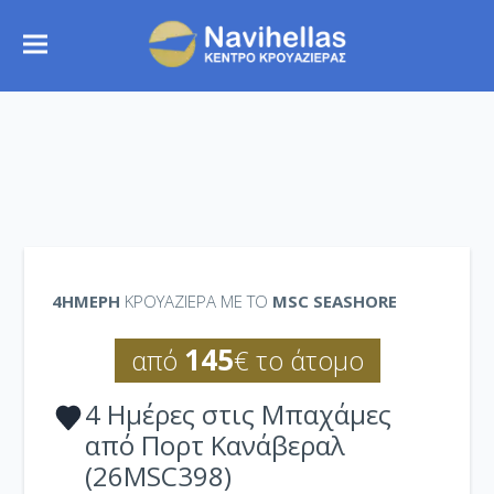
4ΉΜΕΡΗ
ΚΡΟΥΑΖΙΕΡΑ ΜΕ ΤΟ
MSC SEASHORE
145
από
€ το άτομο
4 Ημέρες στις Μπαχάμες
από Πορτ Κανάβεραλ
(26MSC398)