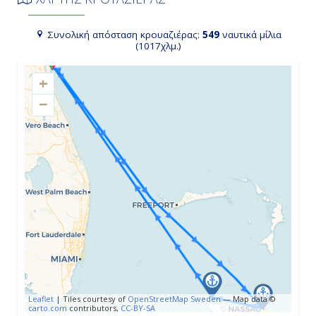
08:00
Συνολική απόσταση κρουαζιέρας:
549
ναυτικά μίλια
(1017χλμ.)
23:59
+
−
Ημέρα 4η
Εν Πλω
-
-
Ημέρα 5η
Πορτ Κανάβεραλ - Ορλάντο, Η.Π.Α.
07:00
Leaflet
|
Tiles courtesy of
OpenStreetMap Sweden
— Map data ©
carto.com
contributors,
CC-BY-SA