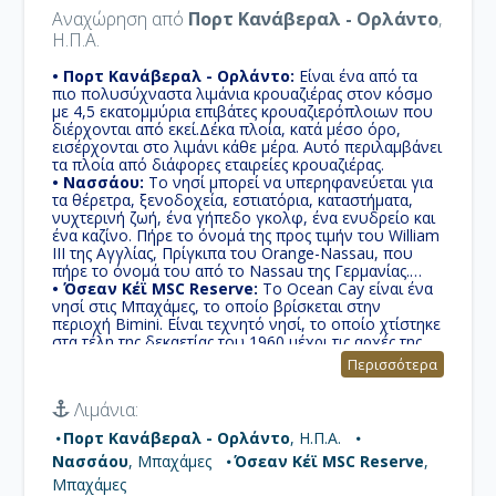
Αναχώρηση από
Πορτ Κανάβεραλ - Ορλάντο
,
Η.Π.Α.
• Πορτ Κανάβεραλ - Ορλάντο:
Είναι ένα από τα
πιο πολυσύχναστα λιμάνια κρουαζιέρας στον κόσμο
με 4,5 εκατομμύρια επιβάτες κρουαζιερόπλοιων που
διέρχονται από εκεί.Δέκα πλοία, κατά μέσο όρο,
εισέρχονται στο λιμάνι κάθε μέρα. Αυτό περιλαμβάνει
τα πλοία από διάφορες εταιρείες κρουαζιέρας.
• Νασσάου:
Το νησί μπορεί να υπερηφανεύεται για
τα θέρετρα, ξενοδοχεία, εστιατόρια, καταστήματα,
νυχτερινή ζωή, ένα γήπεδο γκολφ, ένα ενυδρείο και
ένα καζίνο. Πήρε το όνομά της προς τιμήν του William
III της Αγγλίας, Πρίγκιπα του Orange-Nassau, που
πήρε το όνομά του από το Nassau της Γερμανίας.
• Όσεαν Κέϊ MSC Reserve:
Το Ocean Cay είναι ένα
νησί στις Μπαχάμες, το οποίο βρίσκεται στην
περιοχή Bimini. Είναι τεχνητό νησί, το οποίο χτίστηκε
στα τέλη της δεκαετίας του 1960 μέχρι τις αρχές της
δεκαετίας του 1970 και χρησιμοποιήθηκε ως
Περισσότερα
βιομηχανικός χώρος εκχύλισης άμμου. Η προβλήτα
ανακατασκευάστηκε ως ιδιωτικό νησί, για να
Λιμάνια:
χρησιμοποιηθεί από τις κρουαζιέρες MSC.
Πορτ Κανάβεραλ - Ορλάντο
, Η.Π.Α.
Νασσάου
, Μπαχάμες
Όσεαν Κέϊ MSC Reserve
,
Μπαχάμες