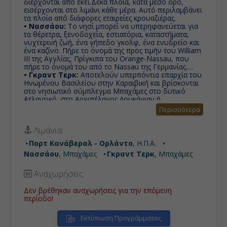
διέρχονται από εκεί.Δέκα πλοία, κατά μέσο όρο,
εισέρχονται στο λιμάνι κάθε μέρα. Αυτό περιλαμβάνει
τα πλοία από διάφορες εταιρείες κρουαζιέρας.
• Νασσάου:
Το νησί μπορεί να υπερηφανεύεται για
τα θέρετρα, ξενοδοχεία, εστιατόρια, καταστήματα,
νυχτερινή ζωή, ένα γήπεδο γκολφ, ένα ενυδρείο και
ένα καζίνο. Πήρε το όνομά της προς τιμήν του William
III της Αγγλίας, Πρίγκιπα του Orange-Nassau, που
πήρε το όνομά του από το Nassau της Γερμανίας.
• Γκραντ Τερκ:
Αποτελούν υπερπόντια επαρχία του
Ηνωμένου Βασιλείου στην Καραιβική και βρίσκονται
στο νησιωτικό σύμπλεγμα Μπαχάμες στο δυτικό
Ατλαντικό, στο Αρχιπέλαγος Λουκάγιαν ή
Αρχιπέλαγος των Μπαχάμας όπως λέγεται.
Περισσότερα
Λιμάνια:
Πορτ Κανάβεραλ - Ορλάντο
, Η.Π.Α.
Νασσάου
, Μπαχάμες
Γκραντ Τερκ
, Μπαχάμες
Αναχωρήσεις:
Δεν βρέθηκαν αναχωρήσεις για την επόμενη
περίοδο!
Εκτύπωση Προγράμματος