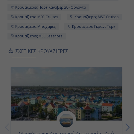
Κρουαζιερες Πορτ Καναβεραλ - Ορλαντο
Κρουαζιερα MSC Cruises
Κρουαζιερες MSC Cruises
Κρουαζιερα Μπαχαμες
Κρουαζιερα Γκραντ Τερκ
Κρουαζιερες MSC Seashore
ΣΧΕΤΙΚΕΣ ΚΡΟΥΑΖΙΕΡΕΣ
Μπαχάμες και Δομινικανή Δημοκρατία - Από