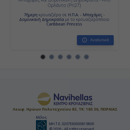
Ορλάντο (Pri27)
7ήμερη
κρουαζιέρα σε
Η.Π.Α. - Μπαχάμες -
Δομινικανή Δημοκρατία
με το κρουαζιερόπλοιο
Caribbean Princess
Αναλυτικά
Λεωφ. Ηρώων Πολυτεχνείου 83, ΤΚ: 185 36, ΠΕΙΡΑΙΑΣ
Μέλος:
ΜΗ.Τ.Ε. 0207Ε60000819800
© 2026 - All rights reserved