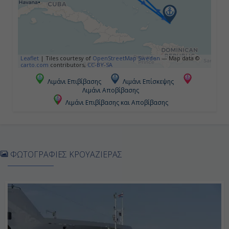
Ημέρα 5η
Εν Πλω
Leaflet
|
Tiles courtesy of
OpenStreetMap Sweden
— Map data ©
carto.com
contributors,
CC-BY-SA
-
Λιμάνι Επιβίβασης
Λιμάνι Επίσκεψης
Λιμάνι Αποβίβασης
-
Λιμάνι Επιβίβασης και Αποβίβασης
Ημέρα 6η
Πορτ Κανάβεραλ - Ορλάντο, Η.Π.Α.
ΦΩΤΟΓΡΑΦΙΕΣ ΚΡΟΥΑΖΙΕΡΑΣ
07:00
Αποβίβαση