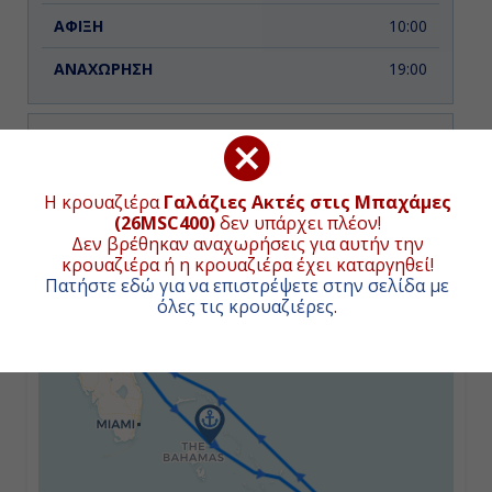
10:00
19:00
Ημέρα 3η
Εν Πλω
ΧΑΡΤΗΣ ΚΡΟΥΑΖΙΕΡΑΣ
Η κρουαζιέρα
Γαλάζιες Ακτές στις Μπαχάμες
(26MSC400)
δεν υπάρχει πλέον!
-
Δεν βρέθηκαν αναχωρήσεις για αυτήν την
κρουαζιέρα ή η κρουαζιέρα έχει καταργηθεί!
+
-
Πατήστε εδώ για να επιστρέψετε στην σελίδα με
όλες τις κρουαζιέρες
.
−
Ημέρα 4η
Γκραντ Τερκ, Μπαχάμες
08:00
18:00