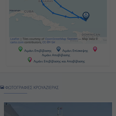
-
Ημέρα 5η
Όσεαν Κέϊ MSC Reserve, Μπαχάμες
Leaflet
|
Tiles courtesy of
OpenStreetMap Sweden
— Map data ©
carto.com
contributors,
CC-BY-SA
08:00
Λιμάνι Επιβίβασης
Λιμάνι Επίσκεψης
Λιμάνι Αποβίβασης
18:00
Λιμάνι Επιβίβασης και Αποβίβασης
Ημέρα 6η
Πορτ Κανάβεραλ - Ορλάντο, Η.Π.Α.
ΦΩΤΟΓΡΑΦΙΕΣ ΚΡΟΥΑΖΙΕΡΑΣ
07:00
17:00