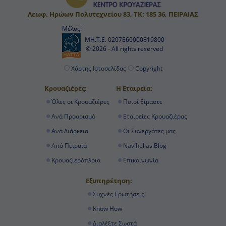
Λεωφ. Ηρώων Πολυτεχνείου 83, ΤΚ: 185 36, ΠΕΙΡΑΙΑΣ
Μέλος:
ΜΗ.Τ.Ε. 0207Ε60000819800
© 2026 - All rights reserved
Χάρτης Ιστοσελίδας
Copyright
Κρουαζιέρες:
Η Εταιρεία:
Όλες οι Κρουαζιέρες
Ποιοί Είμαστε
Ανά Προορισμό
Εταιρείες Κρουαζιέρας
Ανά Διάρκεια
Οι Συνεργάτες μας
Από Πειραιά
Navihellas Blog
Κρουαζιερόπλοια
Επικοινωνία
Εξυπηρέτηση:
Συχνές Ερωτήσεις!
Know How
Διαλέξτε Σωστά