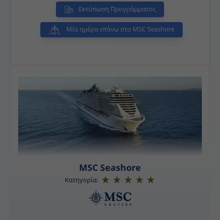
Εκτύπωση Προγράμματος
Μία ημέρα επάνω στο MSC Seashore
MSC Seashore
Κατηγορία: