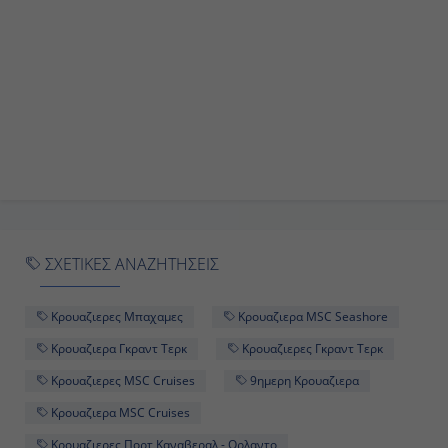
07:00
18:00
Ημέρα 10η
Πορτ Κανάβεραλ - Ορλάντο, Η.Π.Α.
07:00
ΣΧΕΤΙΚΕΣ ΑΝΑΖΗΤΗΣΕΙΣ
Αποβίβαση
Κρουαζιερες Μπαχαμες
Κρουαζιερα MSC Seashore
Κρουαζιερα Γκραντ Τερκ
Κρουαζιερες Γκραντ Τερκ
Κρουαζιερες MSC Cruises
9ημερη Κρουαζιερα
Κρουαζιερα MSC Cruises
Κρουαζιερες Πορτ Καναβεραλ - Ορλαντο