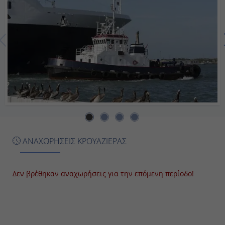
Ημέρα 7η
Εν Πλω
-
-
Ημέρα 8η
Νασσάου, Μπαχάμες
ΑΝΑΧΩΡΗΣΕΙΣ ΚΡΟΥΑΖΙΕΡΑΣ
08:00
18:00
Δεν βρέθηκαν αναχωρήσεις για την επόμενη περίοδο!
Ημέρα 9η
Όσεαν Κέϊ MSC Reserve, Μπαχάμες