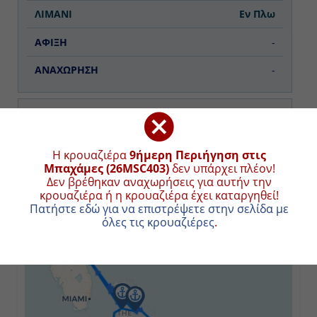
Εν Πλω
-
-
Ημέρα 3η
Γκραντ Τερκ, Μπαχάμες
ΧΑΡΤΗΣ ΚΡΟΥΑΖΙΕΡΑΣ
Η κρουαζιέρα
9ήμερη Περιήγηση στις Μπαχάμες
09:00
(26MSC403)
δεν υπάρχει πλέον!
Δεν βρέθηκαν αναχωρήσεις για αυτήν την κρουαζιέρα
+
18:00
ή η κρουαζιέρα έχει καταργηθεί!
Πατήστε εδώ για να επιστρέψετε στην σελίδα με όλες
−
τις κρουαζιέρες
.
Ημέρα 4η
Εν Πλω
-