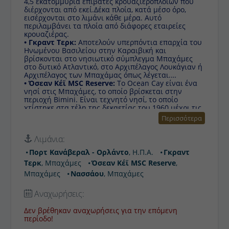
εκατομμύρια επιβάτες κρουαζιερόπλοιων που
διέρχονται από εκεί.Δέκα πλοία, κατά μέσο όρο,
εισέρχονται στο λιμάνι κάθε μέρα. Αυτό περιλαμβάνει τα
πλοία από διάφορες εταιρείες κρουαζιέρας.
• Γκραντ Τερκ:
Αποτελούν υπερπόντια επαρχία του
Ηνωμένου Βασιλείου στην Καραιβική και βρίσκονται στο
νησιωτικό σύμπλεγμα Μπαχάμες στο δυτικό Ατλαντικό,
στο Αρχιπέλαγος Λουκάγιαν ή Αρχιπέλαγος των
Μπαχάμας όπως λέγεται.
• Όσεαν Κέϊ MSC Reserve:
Το Ocean Cay είναι ένα
νησί στις Μπαχάμες, το οποίο βρίσκεται στην περιοχή
Bimini. Είναι τεχνητό νησί, το οποίο χτίστηκε στα τέλη
της δεκαετίας του 1960 μέχρι τις αρχές της δεκαετίας
του 1970 και χρησιμοποιήθηκε ως βιομηχανικός χώρος
εκχύλισης άμμου. Η προβλήτα ανακατασκευάστηκε ως
Περισσότερα
ιδιωτικό νησί, για να χρησιμοποιηθεί από τις
κρουαζιέρες MSC.
Λιμάνια:
• Νασσάου:
Το νησί μπορεί να υπερηφανεύεται για τα
θέρετρα, ξενοδοχεία, εστιατόρια, καταστήματα,
Πορτ Κανάβεραλ - Ορλάντο
, Η.Π.Α.
Γκραντ
νυχτερινή ζωή, ένα γήπεδο γκολφ, ένα ενυδρείο και ένα
Τερκ
, Μπαχάμες
Όσεαν Κέϊ MSC Reserve
,
καζίνο. Πήρε το όνομά της προς τιμήν του William III
της Αγγλίας, Πρίγκιπα του Orange-Nassau, που πήρε
Μπαχάμες
Νασσάου
, Μπαχάμες
το όνομά του από το Nassau της Γερμανίας.
Αναχωρήσεις:
Δεν βρέθηκαν αναχωρήσεις για την επόμενη περίοδο!