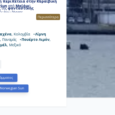
η περιπέτεια στην Καραϊβική
 Sun
από
Μαϊάμι
!
ς της
φανταστικής
ές που ζήσατε.
Περισσότερα
ην πραγματικότητα, γεμάτοι με
ραϊβική και τον Παναμά
.
αχένα
, Κολομβία
Λίμνη
ν
, Παναμάς
Πουέρτο Λιμόν
,
υμέλ
, Μεξικό
άμματος
 Norwegian Sun