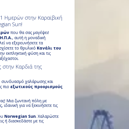
11 Ημερών στην Καραϊβική
gian Sun!
ερών
που θα σας μαγέψει!
Η.Π.Α.
, αυτή η μοναδική
εί να εξερευνήσετε τα
ασχίσετε το θρυλικό
Κανάλι του
ην εκπληκτική φύση και τις
αξέχαστοι.
ς στην Καρδιά της
ό συνδυασμό χαλάρωσης και
υς πιο
εξωτικούς προορισμούς
σας! Μια ζωντανή πόλη με
 ιδανική για να ξεκινήσετε τις
του
Norwegian Sun
. Χαλαρώστε
ς ή διασκεδάστε με τις