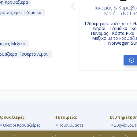
η Κρουαζιερα
Παναμάς & Καραϊβικ
ρουαζιερες Τζαμαικα
Μαϊάμι (NCL3
12ήμερη
κρουαζιέρα σε
Η
Νήσοι - Τζαμάικα - Κο
Παναμάς - Κόστα Ρίκα -
Μεξικό
με το κρουαζι
Norwegian Su
ερες Μεξικο
υαζιερα Πουερτο Λιμον
ουαζιερα Κολομβια
Κρουαζιέρες:
Η Εταιρεία:
Εξυπηρέτηση
Όλες οι Κρουαζιέρες
Ποιοί Είμαστε
Συχνές Ερωτ
Ανά Προορισμό
Εταιρείες Κρουαζιέρας
Know How