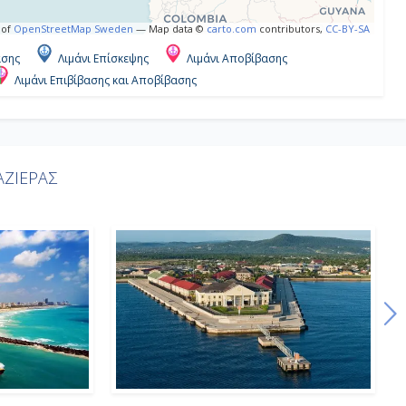
 of
OpenStreetMap Sweden
— Map data ©
carto.com
contributors,
CC-BY-SA
ασης
Λιμάνι Επίσκεψης
Λιμάνι Αποβίβασης
Λιμάνι Επιβίβασης και Αποβίβασης
ΖΙΕΡΑΣ