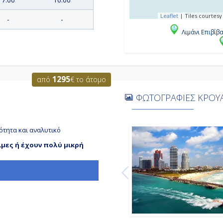
Leaflet
|
Tiles courtesy
-
-
Λιμάνι Επιβίβ
9:30
15:30
11:00
19:00
1295
από
€ το άτομο
ΦΩΤΟΓΡΑΦΙΕΣ ΚΡΟΥΑ
-
-
7:00
Αποβίβαση
ότητα και αναλυτικό
ιμες ή έχουν πολύ μικρή