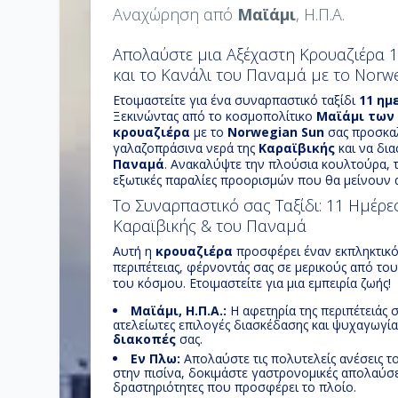
Αναχώρηση από
Μαϊάμι
, Η.Π.Α.
Απολαύστε μια Αξέχαστη Κρουαζιέρα 
και το Κανάλι του Παναμά με το Norwe
Ετοιμαστείτε για ένα συναρπαστικό ταξίδι
11 ημ
Ξεκινώντας από το κοσμοπολίτικο
Μαϊάμι των 
κρουαζιέρα
με το
Norwegian Sun
σας προσκαλ
γαλαζοπράσινα νερά της
Καραϊβικής
και να δι
Παναμά
. Ανακαλύψτε την πλούσια κουλτούρα, τ
εξωτικές παραλίες προορισμών που θα μείνουν 
Το Συναρπαστικό σας Ταξίδι: 11 Ημέρε
Καραϊβικής & του Παναμά
Αυτή η
κρουαζιέρα
προσφέρει έναν εκπληκτικ
περιπέτειας, φέρνοντάς σας σε μερικούς από το
του κόσμου. Ετοιμαστείτε για μια εμπειρία ζωής!
Μαϊάμι, Η.Π.Α.:
Η αφετηρία της περιπέτειάς 
ατελείωτες επιλογές διασκέδασης και ψυχαγωγίας,
διακοπές
σας.
Εν Πλω:
Απολαύστε τις πολυτελείς ανέσεις 
στην πισίνα, δοκιμάστε γαστρονομικές απολαύσει
δραστηριότητες που προσφέρει το πλοίο.