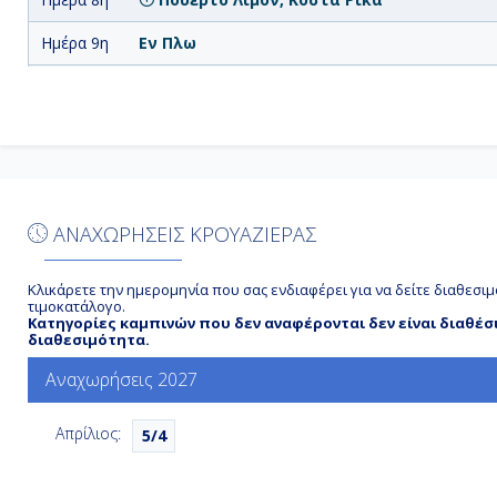
Ημέρα 9η
Εν Πλω
Ημέρα
Χάρβεστ Κάγιε, Μπελίζ
10η
Ημέρα
Κοζουμέλ, Μεξικό
11η
Ημέρα
Εν Πλω
12η
ΑΝΑΧΩΡΗΣΕΙΣ ΚΡΟΥΑΖΙΕΡΑΣ
Ημέρα
Μαϊάμι, Η.Π.Α.
13η
Κλικάρετε την ημερομηνία που σας ενδιαφέρει για να δείτε διαθεσιμ
τιμοκατάλογο.
Κατηγορίες καμπινών που δεν αναφέρονται δεν είναι διαθέσ
διαθεσιμότητα.
Αναχωρήσεις 2027
Απρίλιος:
5/4