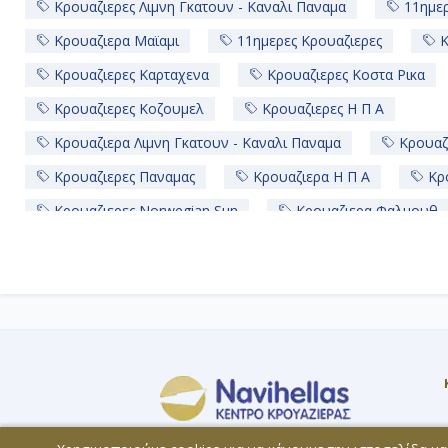
Κρουαζιερες Λιμνη Γκατουν - Καναλι Παναμα
11ημερ
Κρουαζιερα Μαϊαμι
11ημερες Κρουαζιερες
Κ
Κρουαζιερες Καρταχενα
Κρουαζιερες Κοστα Ρικα
Κρουαζιερες Κοζουμελ
Κρουαζιερες Η Π Α
Κρουαζιερα Λιμνη Γκατουν - Καναλι Παναμα
Κρουαζι
Κρουαζιερες Παναμας
Κρουαζιερα Η Π Α
Κρο
Κρουαζιερες Norwegian Sun
Κρουαζιερα Φαλμουθ
Κρουαζιερες Μπελιζ
Κρουαζιερες Κολον
Κρ
Κρουαζιερα Χαρβεστ Καγιε
Κρουαζιερα Παναμας
Κρουαζιερες Πουερτο Λιμον
Κρουαζιερα Τζαμαικα
Κρουαζιερες Κολομβια
Λεωφ. Ηρώων Πολυτεχνείου 83, ΤΚ: 185 36,