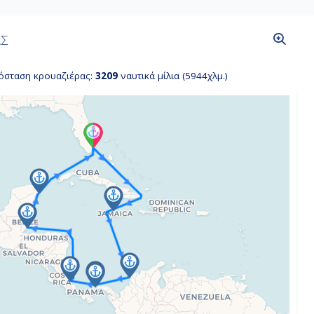
ΑΣ
όσταση κρουαζιέρας:
3209
ναυτικά μίλια (5944χλμ.)