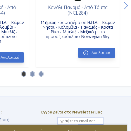
ή - Από
Κανάλι Παναμά - Από Τάμπα
44)
(NCL284)
.Π.Α. - Κέιμαν
11ήμερη
κρουαζιέρα σε
Η.Π.Α. - Κέιμαν
λομβία -
Νήσοι - Κολομβία - Παναμάς - Κόστα
 Μπελίζ -
Ρίκα - Μπελίζ - Μεξικό
με το
ερόπλοιο
κρουαζιερόπλοιο
Norwegian Sky
n
Αναλυτικά
Αναλυτικά
:
Εγγραφείτε στο Newsletter μας:
ήσεις!
Εγγραφή