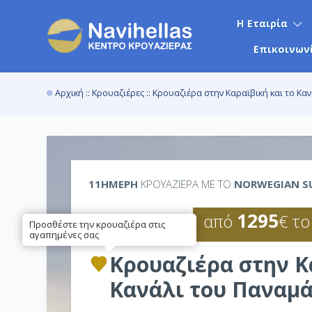
Η Εταιρία
Επικοινων
Αρχική
::
Κρουαζιέρες
:: Κρουαζιέρα στην Καραϊβική και το Κα
11ΉΜΕΡΗ
ΚΡΟΥΑΖΙΕΡΑ ΜΕ ΤΟ
NORWEGIAN S
1295
από
€ το
Προσθέστε την κρουαζιέρα στις
αγαπημένες σας
Κρουαζιέρα στην Κ
Κανάλι του Παναμά