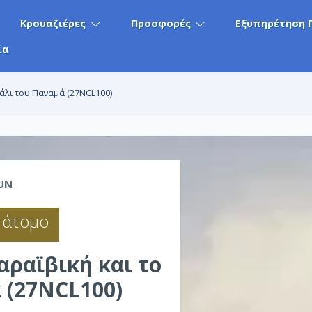
Κρουαζιέρες
Προσφορές
Εξυπηρέτηση 
ία
νάλι του Παναμά (27NCL100)
UN
 άτομο
αραϊβική και το
 (27NCL100)