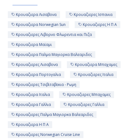
-
Κρουαζιερα Λισαβονα
Κρουαζιερες Ισπανια
Κρουαζιερα Norwegian Sun
Κρουαζιερες Η Π Α
Ημέρα 11η
Κρουαζιερες Λιβορνο Φλωρεντια και Πιζα
Λισαβόνα, Πορτογαλία
Κρουαζιερα Μαϊαμι
10:30
Κρουαζιερα Παλμα Μαγιορκα Βαλεαριδες
Κρουαζιερες Λισαβονα
Κρουαζιερα Μπαχαμες
17:00
Κρουαζιερα Πορτογαλια
Κρουαζιερες Ιταλια
Κρουαζιερες Τσιβιταβεκια - Ρωμη
Ημέρα 12η
Κρουαζιερα Ιταλια
Κρουαζιερες Μπαχαμες
Εν Πλω
Κρουαζιερα Γαλλια
Κρουαζιερες Γαλλια
-
Κρουαζιερες Παλμα Μαγιορκα Βαλεαριδες
Κρουαζιερα Η Π Α
-
Κρουαζιερες Norwegian Cruise Line