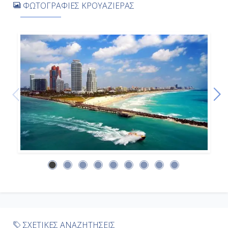
ΦΩΤΟΓΡΑΦΙΕΣ ΚΡΟΥΑΖΙΕΡΑΣ
-
-
Ημέρα 9η
Πόντα Ντελγάντα - Αζόρες ,
Πορτογαλία
7:00
14:30
Ημέρα 10η
Εν Πλω
-
ΣΧΕΤΙΚΕΣ ΑΝΑΖΗΤΗΣΕΙΣ