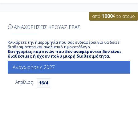
Ημέρα 6η
1000
από
€ το άτομο
Εν Πλω
ΑΝΑΧΩΡΗΣΕΙΣ ΚΡΟΥΑΖΙΕΡΑΣ
-
Κλικάρετε την ημερομηνία που σας ενδιαφέρει για να δείτε
-
διαθεσιμότητα και αναλυτικό τιμοκατάλογο.
Κατηγορίες καμπινών που δεν αναφέρονται δεν είναι
διαθέσιμες ή έχουν πολύ μικρή διαθεσιμότητα.
Ημέρα 7η
Αναχωρήσεις 2027
Εν Πλω
Απρίλιος:
16/4
-
-
Ημέρα 8η
Εν Πλω