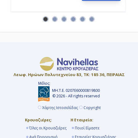
Νίκαια, Γαλλία
9:00
19:00
Ημέρα 16η
Λιβόρνο (Φλωρεντία & Πίζα), Ιταλία
7:00
Λεωφ. Ηρώων Πολυτεχνείου 83, ΤΚ: 185 36, ΠΕΙΡΑΙΑΣ
Μέλος:
21:00
ΜΗ.Τ.Ε. 0207Ε60000819800
© 2026 - All rights reserved
Χάρτης Ιστοσελίδας
Copyright
Ημέρα 17η
Κρουαζιέρες:
Η Εταιρεία:
Τσιβιταβέκια - Ρώμη, Ιταλία
Όλες οι Κρουαζιέρες
Ποιοί Είμαστε
7:00
Ανά Προορισμό
Εταιρείες Κρουαζιέρας