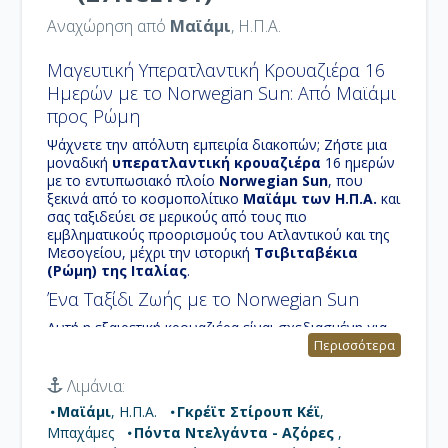
Αναχώρηση από
Μαϊάμι
, Η.Π.Α.
Μαγευτική Υπερατλαντική Κρουαζιέρα 16
Ημερών με το Norwegian Sun: Από Μαϊάμι
προς Ρώμη
Ψάχνετε την απόλυτη εμπειρία διακοπών; Ζήστε μια
μοναδική
υπερατλαντική κρουαζιέρα
16 ημερών
με το εντυπωσιακό πλοίο
Norwegian Sun
, που
ξεκινά από το κοσμοπολίτικο
Μαϊάμι των Η.Π.Α.
και
σας ταξιδεύει σε μερικούς από τους πιο
εμβληματικούς προορισμούς του Ατλαντικού και της
Μεσογείου, μέχρι την ιστορική
Τσιβιταβέκια
(Ρώμη) της Ιταλίας
.
Ένα Ταξίδι Ζωής με το Norwegian Sun
Αυτή η εξαιρετική κρουαζιέρα είναι σχεδιασμένη για
να προσφέρει έναν συνδυασμό χαλάρωσης στη
Περισσότερα
θάλασσα και συναρπαστικών εξερευνήσεων σε
μαγευτικά λιμάνια. Με το
Norwegian Sun
, ένα πλοίο
Λιμάνια:
που φημίζεται για τις ανέσεις και την ποικιλία των
Μαϊάμι
, Η.Π.Α.
Γκρέϊτ Στίρουπ Κέϊ
,
δραστηριοτήτων του, θα απολαύσετε κάθε στιγμή
Μπαχάμες
Πόντα Ντελγάντα - Αζόρες
,
του ταξιδιού σας καθώς διασχίζετε τον ωκεανό και