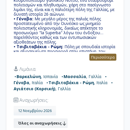
κοσμοπολιτισμό γαλλικού Νότου, ένα σταυροδρόμι
πολιτισμών και πληθυσμών, χάρη στο πασίγνωστο
λιμάνι της, είναι και η παλιότερη πόλη της Γαλλίας, με
δυνατή ιστορία 26 αιώνων.
• Γένοβα:
Με μεγάλο μέρος της παλιάς πόλης
προστατευμένο από την Ουνέσκο ως μνημείο
πολιτιστικής κληρονομιάς, δικαίως απέκτησε το
προσωνύμιο "la Superba" λόγω του ένδοξου
παρελθόντος καθώς και των εντυπωσιακών
αξιοθεάτων της πόλης.
• Τσιβιταβέκια - Ρώμη:
Πόλη με σπουδαία ιστορία
και αξιοσημείωτη προσφορά στην επιστήμη, τον
πολιτισμό και τις τέχνες. Γι' αυτό το λόγο, καθώς και
Περισσότερα
για τα πολυάριθμα και εξαιρετικής ομορφιάς μνημεία
της, της έχει αποδοθεί η προσωνυμία «η αιώνια
Λιμάνια:
πόλη»
• Αγιάτσιο (Κορσική):
Το όνομά της πόλης
Βαρκελώνη
, Ισπανία
Μασσαλία
, Γαλλία
προέρχεται από τον μυθικό ήρωα Αίαντα και είναι η
Γένοβα
, Ιταλία
Τσιβιταβέκια - Ρώμη
, Ιταλία
πρωτεύουσα και μεγαλύτερη πόλη της Κορσικής από
όπου κατάγεται ο Ναπολέων Βοναπάρτης.
Αγιάτσιο (Κορσική)
, Γαλλία
Αναχωρήσεις:
12 Νοεμβρίου 2026
Όλες οι αναχωρήσεις