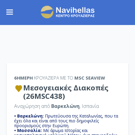
6ΉΜΕΡΗ
ΚΡΟΥΑΖΙΕΡΑ ΜΕ ΤΟ
MSC SEAVIEW
Μεσογειακές Διακοπές
(26MSC438)
Αναχώρηση από
Βαρκελώνη
, Ισπανία
• Βαρκελώνη:
Πρωτεύουσα της Καταλωνίας, που τα
έχει όλα και είναι από τους πιο δημοφιλείς
προορισμούς στην Ευρώπη.
• Μασσαλία:
Με άρωμα Ιστορίας και