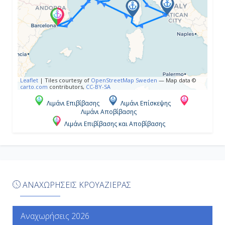
08:00
19:00
Ημέρα 5η
Αγιάτσιο (Κορσική), Γαλλία
Leaflet
|
Tiles courtesy of
OpenStreetMap Sweden
— Map data ©
carto.com
contributors,
CC-BY-SA
09:00
Λιμάνι Επιβίβασης
Λιμάνι Επίσκεψης
Λιμάνι Αποβίβασης
18:00
Λιμάνι Επιβίβασης και Αποβίβασης
Ημέρα 6η
Μασσαλία, Γαλλία
ΑΝΑΧΩΡΗΣΕΙΣ ΚΡΟΥΑΖΙΕΡΑΣ
09:00
18:00
Αναχωρήσεις 2026