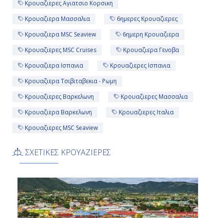
Κρουαζιερες Αγιατσιο Κορσικη
Κρουαζιερα Μασσαλια
6ημερες Κρουαζιερες
Κρουαζιερα MSC Seaview
6ημερη Κρουαζιερα
Κρουαζιερες MSC Cruises
Κρουαζιερα Γενοβα
Κρουαζιερα Ισπανια
Κρουαζιερες Ισπανια
Κρουαζιερα Τσιβιταβεκια - Ρωμη
Κρουαζιερες Βαρκελωνη
Κρουαζιερες Μασσαλια
Κρουαζιερα Βαρκελωνη
Κρουαζιερες Ιταλια
Κρουαζιερες MSC Seaview
ΣΧΕΤΙΚΕΣ ΚΡΟΥΑΖΙΕΡΕΣ