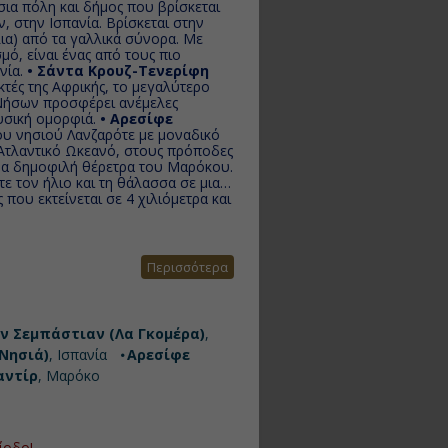
α πόλη και δήμος που βρίσκεται
 στην Ισπανία. Βρίσκεται στην
λια) από τα γαλλικά σύνορα. Με
μό, είναι ένας από τους πιο
νία.
• Σάντα Κρουζ-Τενερίφη
κτές της Αφρικής, το μεγαλύτερο
Νήσων προσφέρει ανέμελες
φυσική ομορφιά.
• Αρεσίφε
υ νησιού Λανζαρότε με μοναδικό
Ατλαντικό Ωκεανό, στους πρόποδες
ερα δημοφιλή θέρετρα του Μαρόκου.
ε τον ήλιο και τη θάλασσα σε μια
 που εκτείνεται σε 4 χιλιόμετρα και
Περισσότερα
ν Σεμπάστιαν (Λα Γκομέρα)
,
Νησιά)
, Ισπανία
Αρεσίφε
αντίρ
, Μαρόκο
ίοδο!