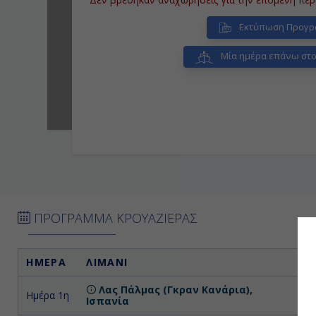
Εκτύπωση Προγρ
Μία ημέρα επάνω στο 
ΠΡΟΓΡΑΜΜΑ ΚΡΟΥΑΖΙΕΡΑΣ
ΗΜΕΡΑ
ΛΙΜΑΝΙ
Α
Λας Πάλμας (Γκραν Κανάρια),
Ημέρα 1η
Επ
Ισπανία