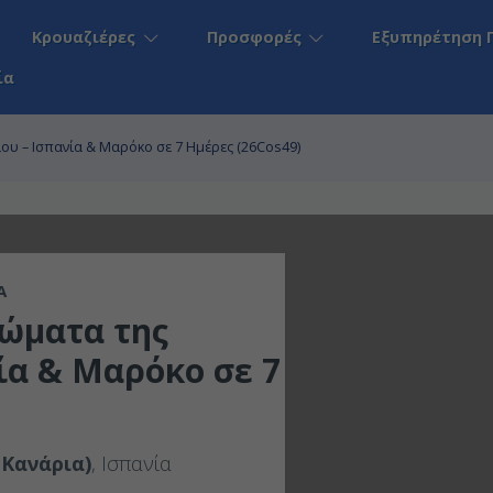
Κρουαζιέρες
Προσφορές
Εξυπηρέτηση 
ία
ου – Ισπανία & Μαρόκο σε 7 Ημέρες (26Cos49)
A
ώματα της
ία & Μαρόκο σε 7
 Κανάρια)
, Ισπανία