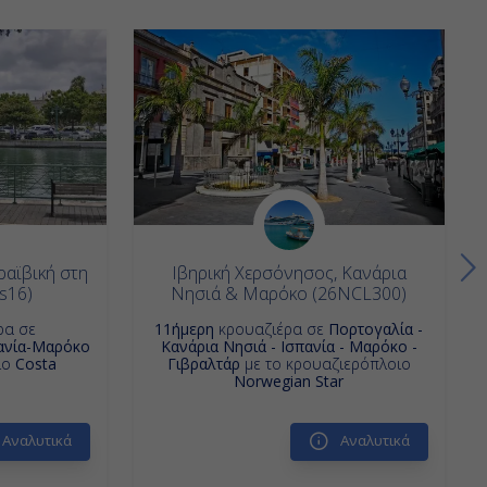
ραϊβική στη
Ιβηρική Χερσόνησος, Κανάρια
s16)
Νησιά & Μαρόκο (26NCL300)
ρα σε
11ήμερη
κρουαζιέρα σε
Πορτογαλία -
ανία-Μαρόκο
Κανάρια Νησιά - Ισπανία - Μαρόκο -
ιο
Costa
Γιβραλτάρ
με το κρουαζιερόπλοιο
Norwegian Star
Αναλυτικά
Αναλυτικά