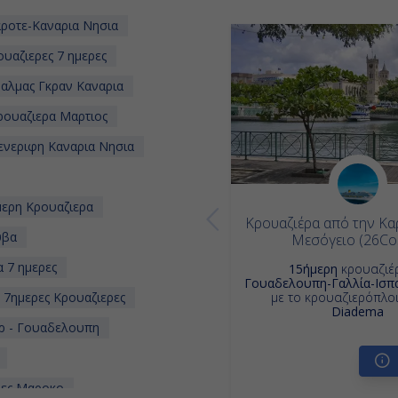
ροτε-Καναρια Νησια
υαζιερες 7 ημερες
Παλμας Γκραν Καναρια
ουαζιερα Μαρτιος
ενεριφη Καναρια Νησια
ερη Κρουαζιερα
Κρουαζιέρα από την Κα
υβα
Μεσόγειο (26Co
 7 ημερες
15ήμερη
κρουαζιέ
Γουαδελουπη-Γαλλία-Ισπ
7ημερες Κρουαζιερες
με το κρουαζιερόπλο
Diadema
ρ - Γουαδελουπη
ρες Μαροκο