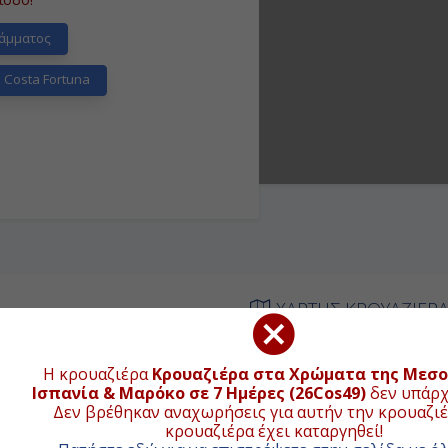
άμματος
Costa Fortuna
ΧΑΡΤΗΣ ΚΡΟΥΑΖΙΕΡ
ΦΙΞΗ
ΑΝΑΧΩΡΗΣΗ
Η κρουαζιέρα
Κρουαζιέρα στα Χρώματα της Μεσο
+
Ισπανία & Μαρόκο σε 7 Ημέρες (26Cos49)
δεν υπάρχ
Δεν βρέθηκαν αναχωρήσεις για αυτήν την κρουαζιέ
−
ιβίβαση
22:00
κρουαζιέρα έχει καταργηθεί!