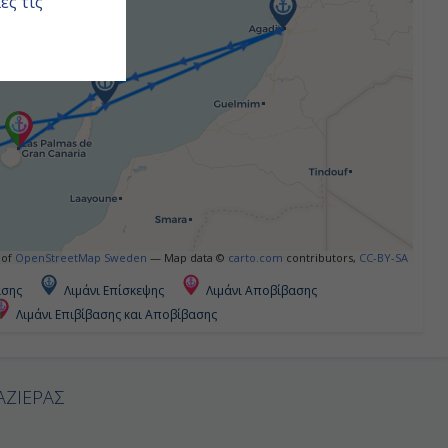
ες τις
 of
OpenStreetMap Sweden
— Map data ©
carto.com
contributors,
CC-BY-SA
ασης
Λιμάνι Επίσκεψης
Λιμάνι Αποβίβασης
Λιμάνι Επιβίβασης και Αποβίβασης
ΑΖΙΕΡΑΣ