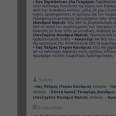
• Σαν Σεμπάστιαν (Λα Γκομέρα):
Παραθαλάσσι
στην Αυτόνομη Κοινότητα της Χώρας των Βάσκων,
ακτή του Βισκαϊκού κόλπου, μόλις 20 χλμ (12 μί
κύριες δραστηριότητες το εμπόριο και τον τουρισ
διάσημους τουριστικούς προορισμούς στην Ισπα
(Κανάρια Νησιά):
Έξω από τις βορειοδυτικές α
από τα νησιά του συμπλέγματος των Καναρίων 
διακοπές σε έναν τόπο με μοναδική, ιδιαίτερη 
(Λανζαρότε-Κανάρια Νησιά):
Πρωτεύουσα το
ηφαιστειογενές τοπίο.
• Αγκαντίρ:
Με θέα τον 
της οροσειράς του Άτλαντα είναι από τα κυριότ
• Λας Πάλμας (Γκραν Κανάρια):
Εδώ θα χαρείτ
απ’ τις καλύτερες παραλίες εντός σχεδίου πόλεως
προσφέρει πολλές τουριστικές δραστηριότητες.
Λιμάνια:
Λας Πάλμας (Γκραν Κανάρια)
, Ισπανία
Σα
Ισπανία
Σάντα Κρουζ-Τενερίφη (Κανάρια 
(Λανζαρότε-Κανάρια Νησιά)
, Ισπανία
Αγκ
Αναχωρήσεις:
Δεν βρέθηκαν αναχωρήσεις για την επόμενη περ