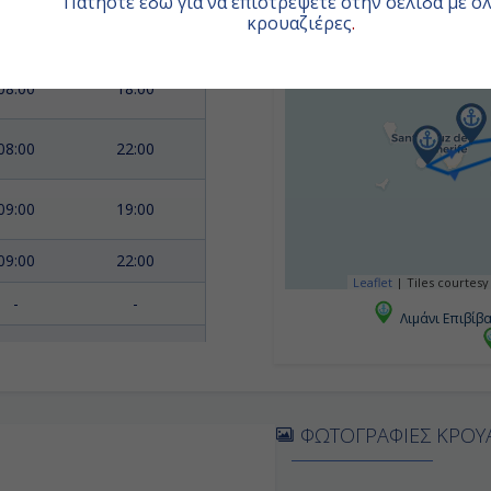
Πατήστε εδώ για να επιστρέψετε στην σελίδα με όλ
κρουαζιέρες
.
08:00
18:00
08:00
18:00
08:00
22:00
09:00
19:00
09:00
22:00
Leaflet
|
Tiles courtesy
-
-
Λιμάνι Επιβίβ
05:00
Αποβίβαση
ΦΩΤΟΓΡΑΦΙΕΣ ΚΡΟΥ