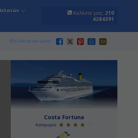
Πελατών
Καλέστε μας:
210
4284391
Σύνδεση σαν μέλος
Costa Fortuna
Κατηγορία: