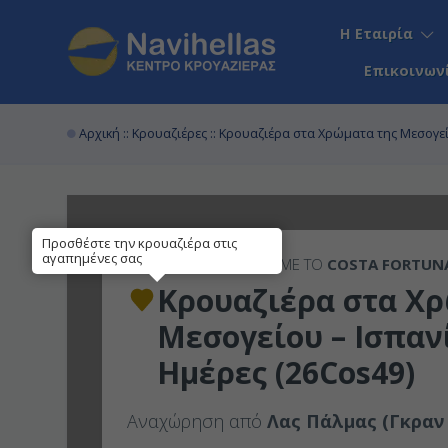
Η Εταιρία
Επικοινων
Αρχική
::
Κρουαζιέρες
:: Κρουαζιέρα στα Χρώματα της Μεσογεί
Προσθέστε την κρουαζιέρα στις
αγαπημένες σας
7ΉΜΕΡΗ
ΚΡΟΥΑΖΙΕΡΑ ΜΕ ΤΟ
COSTA FORTUN
Κρουαζιέρα στα Χρ
Μεσογείου – Ισπαν
Ημέρες (26Cos49)
Αναχώρηση από
Λας Πάλμας (Γκραν