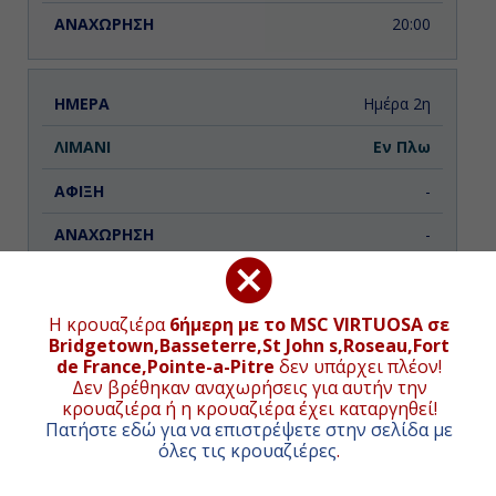
20:00
Ημέρα 2η
Εν Πλω
-
-
Ημέρα 3η
Η κρουαζιέρα
6ήμερη με το MSC VIRTUOSA σε
Bridgetown,Basseterre,St John s,Roseau,Fort
Σαιντ Κιτς, Άγιος Χριστόφορος και
ΧΑΡΤΗΣ ΚΡΟΥΑΖΙΕΡΑΣ
de France,Pointe-a-Pitre
δεν υπάρχει πλέον!
Νέβις
Δεν βρέθηκαν αναχωρήσεις για αυτήν την
κρουαζιέρα ή η κρουαζιέρα έχει καταργηθεί!
08:00
Πατήστε εδώ για να επιστρέψετε στην σελίδα με
+
όλες τις κρουαζιέρες
.
18:00
−