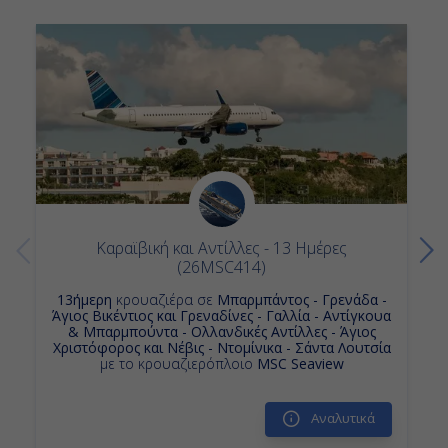
Κρουαζιερες Πουαντ α Πιτρ - Γουαδελουπη
Κρουαζιερες Ροζω
Κρουαζιερες MSC Cruises
6ημερες Κρουαζιερες
Κρουαζιερα Αγιος Χριστοφορος και Νεβις
Κρουαζιερα Φορτ Ντε Φρανς - Μαρτινικη
Κρουαζιερες Ντομινικα
Καραϊβική και Αντίλλες - 13 Ημέρες
(26MSC414)
13ήμερη
κρουαζιέρα σε
Μπαρμπάντος - Γρενάδα -
Άγιος Βικέντιος και Γρεναδίνες - Γαλλία - Αντίγκουα
& Μπαρμπούντα - Ολλανδικές Αντίλλες - Άγιος
Χριστόφορος και Νέβις - Ντομίνικα - Σάντα Λουτσία
με το κρουαζιερόπλοιο
MSC Seaview
Αναλυτικά