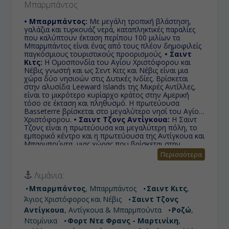
Μπαρμπάντος
• Μπαρμπάντος:
Με μεγάλη τροπική βλάστηση,
γαλάζια και τυρκουάζ νερά, καταπληκτικές παραλίες
που καλύπτουν έκταση περίπου 100 μιλίων τα
Μπαρμπάντος είναι ένας από τους πλέον δημοφιλείς
παγκόσμιους τουριστικούς προορισμούς.
• Σαιντ
Κιτς:
Η Ομοσπονδία του Αγίου Χριστόφορου και
Νέβις γνωστή και ως Σεντ Κιτς και Νέβις είναι μια
χώρα δύο νησιοών στις Δυτικές Ινδίες. Βρίσκεται
στην αλυσίδα Leeward Islands της Μικρές Αντίλλες,
είναι το μικρότερο κυρίαρχο κράτος στην Αμερική
τόσο σε έκταση και πληθυσμό. Η πρωτεύουσα
Basseterre βρίσκεται στο μεγαλύτερο νησί του Αγίου
Χριστόφορου.
• Σαιντ Τζονς Αντίγκουα:
Η Σαιντ
Τζονς είναι η πρωτεύουσα και μεγαλύτερη πόλη, το
εμπορικό κέντρο και η πρωτεύουσα της Αντίγκουα και
Μπαρμπούντα, μιας χώρας που βρίσκεται στην
Καραϊβική Θάλασσα.
• Ροζώ:
Η Κοινοπολιτεία της
Περισσότερα
Ντομίνικα είναι μια ηφαιστειογενής νησιωτική χώρα
της τελευταίας εσχατιάς της Καραϊβικής, μεταξύ των
Λιμάνια:
νησιών της Μαρτινίκας και της Γουαδελούπης.
Πρωτεύουσα είναι η Ροζώ (Roseau). Δεν πρέπει να
Μπαρμπάντος
, Μπαρμπάντος
Σαιντ Κιτς
,
συγχέεται με την Δομινικανή Δημοκρατία η οποία
Άγιος Χριστόφορος και Νέβις
Σαιντ Τζονς
αποτελεί άλλο, ξεχωριστό κράτος.
• Φορτ Ντε
Φρανς - Μαρτινίκη:
Πρωτεύουσα της Μαρτινίκης,
Αντίγκουα
, Αντίγκουα & Μπαρμπούντα
Ροζώ
,
υπερπόντιας περιοχής της Γαλλίας, μία απο τις
Ντομίνικα
Φορτ Ντε Φρανς - Μαρτινίκη
,
μεγαλύτερες πόλεις της καραϊβικής με πληθυσμό