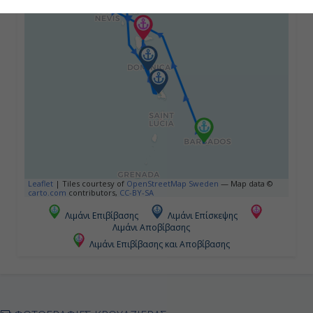
Ημέρα 4η
Σαιντ Τζονς Αντίγκουα, Αντίγκουα
& Μπαρμπούντα
08:00
18:00
Ημέρα 5η
Leaflet
|
Tiles courtesy of
OpenStreetMap Sweden
— Map data ©
carto.com
contributors,
CC-BY-SA
Ροζώ, Ντομίνικα
Λιμάνι Επιβίβασης
Λιμάνι Επίσκεψης
08:00
Λιμάνι Αποβίβασης
Λιμάνι Επιβίβασης και Αποβίβασης
18:00
Ημέρα 6η