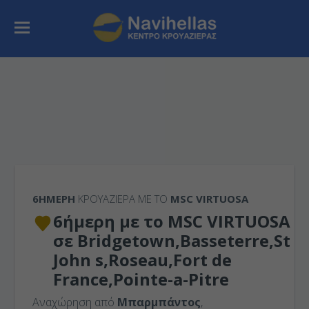
6ΉΜΕΡΗ
ΚΡΟΥΑΖΙΕΡΑ ΜΕ ΤΟ
MSC VIRTUOSA
6ήμερη με το MSC VIRTUOSA
σε Bridgetown,Basseterre,St
John s,Roseau,Fort de
France,Pointe-a-Pitre
Αναχώρηση από
Μπαρμπάντος
,