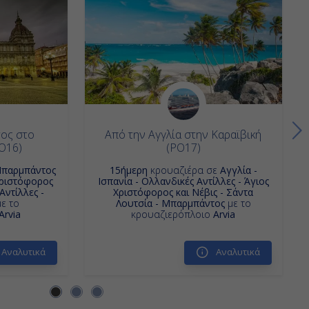
ος στο
Από την Αγγλία στην Καραϊβική
O16)
(PO17)
παρμπάντος
15ήμερη
κρουαζιέρα σε
Αγγλία -
 Χριστόφορος
Ισπανία - Ολλανδικές Αντίλλες - Άγιος
Αντίλλες -
Χριστόφορος και Νέβις - Σάντα
ε το
Λουτσία - Μπαρμπάντος
με το
Arvia
κρουαζιερόπλοιο
Arvia
Αναλυτικά
Αναλυτικά