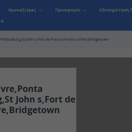
Κρουαζιέρες
Προσφορές
Εξυπηρέτηση 
ία
hilipsburg,St John s,Fort de France,Pointe-a-Pitre,Bridgetown
A
vre,Ponta
,St John s,Fort de
tre,Bridgetown