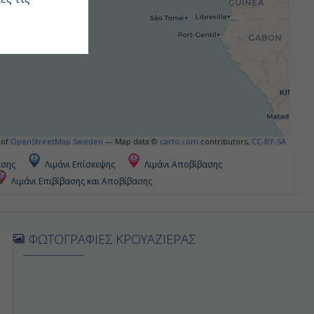
 of
OpenStreetMap Sweden
— Map data ©
carto.com
contributors,
CC-BY-SA
ασης
Λιμάνι Επίσκεψης
Λιμάνι Αποβίβασης
Λιμάνι Επιβίβασης και Αποβίβασης
ΦΩΤΟΓΡΑΦΙΕΣ ΚΡΟΥΑΖΙΕΡΑΣ