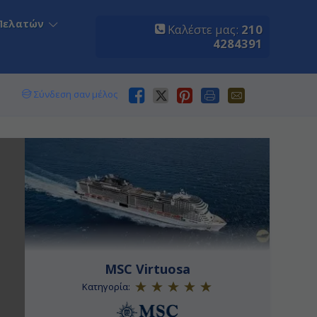
Πελατών
Καλέστε μας:
210
4284391
Σύνδεση σαν μέλος
MSC Virtuosa
Κατηγορία: