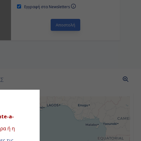
Εγγραφή στα Newsletters
ΑΣ
a
nte-a-
ρα ή η
ες τις