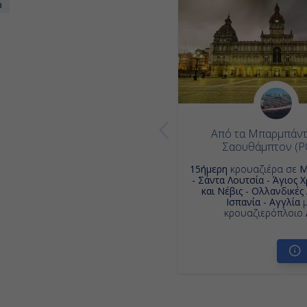
a
Από τα Μπαρμπάντ
Σαουθάμπτον (P
15ήμερη
κρουαζιέρα σε
Μ
- Σάντα Λουτσία - Άγιος
και Νέβις - Ολλανδικές 
Ισπανία - Αγγλία
μ
κρουαζιερόπλοιο