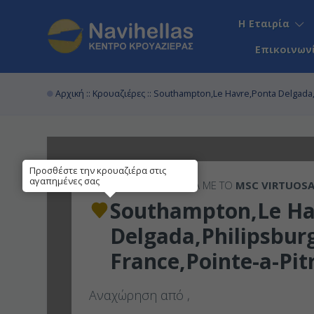
Η Εταιρία
Επικοινων
Αρχική
::
Κρουαζιέρες
:: Southampton,Le Havre,Ponta Delgada,P
Προσθέστε την κρουαζιέρα στις
αγαπημένες σας
15ΉΜΕΡΗ
ΚΡΟΥΑΖΙΕΡΑ ΜΕ ΤΟ
MSC VIRTUOS
Southampton,Le Ha
Delgada,Philipsburg
France,Pointe-a-Pi
Αναχώρηση από
,