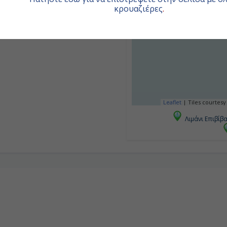
κρουαζιέρες
.
Leaflet
|
Tiles courtesy
Λιμάνι Επιβίβ