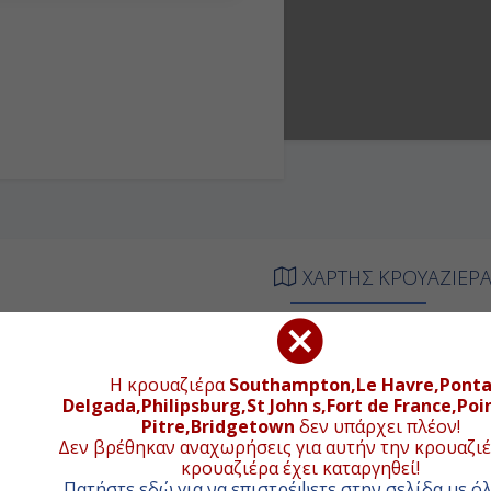
ΧΑΡΤΗΣ ΚΡΟΥΑΖΙΕΡ
+
Η κρουαζιέρα
Southampton,Le Havre,Pont
−
Delgada,Philipsburg,St John s,Fort de France,Poi
Pitre,Bridgetown
δεν υπάρχει πλέον!
Δεν βρέθηκαν αναχωρήσεις για αυτήν την κρουαζιέ
κρουαζιέρα έχει καταργηθεί!
Πατήστε εδώ για να επιστρέψετε στην σελίδα με όλ