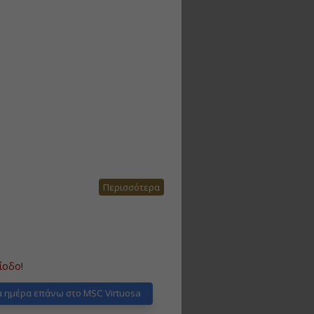
Περισσότερα
ίοδο!
 ημέρα επάνω στο MSC Virtuosa