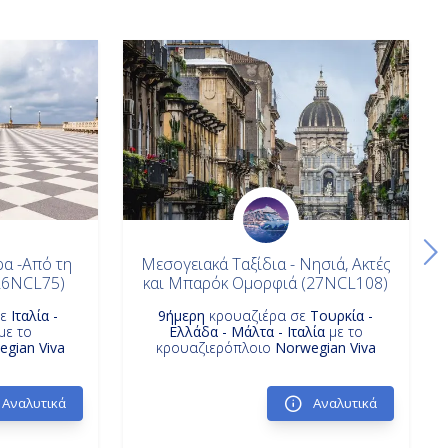
α -Από τη
Μεσογειακά Ταξίδια - Νησιά, Ακτές
26NCL75)
και Μπαρόκ Ομορφιά (27NCL108)
σε
Ιταλία -
9ήμερη
κρουαζιέρα σε
Τουρκία -
με το
Ελλάδα - Μάλτα - Ιταλία
με το
gian Viva
κρουαζιερόπλοιο
Norwegian Viva
Αναλυτικά
Αναλυτικά