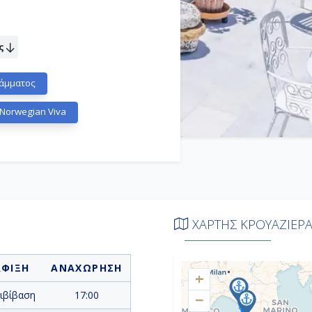
ς
άμματος
Norwegian Viva
ΧΑΡΤΗΣ ΚΡΟΥΑΖΙΕΡ
ΑΦΙΞΗ
ΑΝΑΧΩΡΗΣΗ
+
ιβίβαση
17:00
−