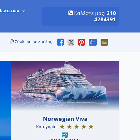
Πελατών
Καλέστε μας:
210
4284391
Σύνδεση σαν μέλος
Norwegian Viva
Κατηγορία: