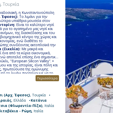
η
, Τουρκία
αραδοσιακή, η Κωνσταντινούπολη
. Έφεσος):
Το λιμάνι για την
λύτερα υπαίθρια μουσεία στον
ντορίνη:
Είναι το καλύτερο νησί
 για το αγαπημένο μας νησί και
ανέμων, της διασκέδασης και του
βιομηχανικό κέντρο της χώρας και
κονομίας, ενώ διαθέτει το
υρώπης συνδέοντας ακτοπλοϊκά την
 (Σικελία):
Με μακρά και
ί ένα από τα κύρια οικονομικά,
 ενώ αποτελεί επίσης ένα σημαντικό
ύκλι, "European Silicon Valley".
•
 και της ιστορίας, είναι πόλη και
ιας, πρωτεύουσα της ομώνυμης
τό το λιμάνι προτείνουμε να το
φετηρία για να γνωρίσετε μια απ’
Περισσότερα
ρεντία ή η Πίζα.
• Λιβόρνο
 τα σημάδια της στις γειτονιές τις
χίζονται από το τείχος της πόλης,
Μέντιτσι που ελέγχεται από
ι (Αρχ. Έφεσος)
, Τουρκία
Πόλη με σπουδαία ιστορία και
ιραιάς
, Ελλάδα
Κατάνια
σμό και τις τέχνες. Γι' αυτό το
ής ομορφιάς μνημεία της, της έχει
τσια (Φλωρεντία-Πίζα)
, Ιταλία
βιταβέκια - Ρώμη
, Ιταλία