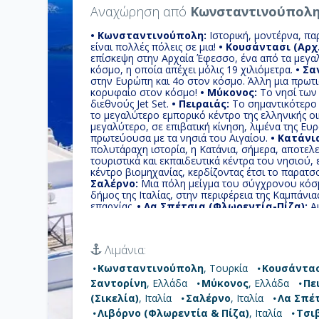
Αναχώρηση από
Κωνσταντινούπολ
• Κωνσταντινούπολη:
Ιστορική, μοντέρνα, π
είναι πολλές πόλεις σε μια!
• Κουσάντασι (Αρχ
επίσκεψη στην Αρχαία Έφεσσο, ένα από τα μεγα
κόσμο, η οποία απέχει μόλις 19 χιλιόμετρα.
• Σα
στην Ευρώπη και 4ο στον κόσμο. Άλλη μια πρωτιά
κορυφαίο στον κόσμο!
• Μύκονος:
Το νησί των 
διεθνούς Jet Set.
• Πειραιάς:
Το σημαντικότερο 
το μεγαλύτερο εμπορικό κέντρο της ελληνικής οι
μεγαλύτερο, σε επιβατική κίνηση, λιμένα της Ε
πρωτεύουσα με τα νησιά του Αιγαίου.
• Κατάνια
πολυτάραχη ιστορία, η Κατάνια, σήμερα, αποτελε
τουριστικά και εκπαιδευτικά κέντρα του νησιού,
κέντρο βιομηχανίας, κερδίζοντας έτσι το παρατσο
Σαλέρνο:
Μια πόλη μείγμα του σύγχρονου κόσμου
δήμος της Ιταλίας, στην περιφέρεια της Καμπάν
επαρχίας.
• Λα Σπέτσια (Φλωρεντία-Πίζα):
Αυ
χρησιμοποιήσετε, ανάλογα με το χρόνο σας ,ως α
τις πιο ξακουστές πόλεις της Ιταλίας όπως η Φλω
(Φλωρεντία & Πίζα):
Η ιστορία του έχει αφήσει
Λιμάνια:
πόλης που διασχίζονται από κανάλια και περιστοι
την όμορφη περιοχή της Βενετίας και το λιμάνι 
Κωνσταντινούπολη
, Τουρκία
Κουσάντασ
πύργους και φρούρια.
• Τσιβιταβέκια - Ρώμη:
Σαντορίνη
, Ελλάδα
Μύκονος
, Ελλάδα
Πε
αξιοσημείωτη προσφορά στην επιστήμη, τον πολιτι
λόγο, καθώς και για τα πολυάριθμα και εξαιρετικ
(Σικελία)
, Ιταλία
Σαλέρνο
, Ιταλία
Λα Σπέ
αποδοθεί η προσωνυμία «η αιώνια πόλη»
Λιβόρνο (Φλωρεντία & Πίζα)
, Ιταλία
Τσι