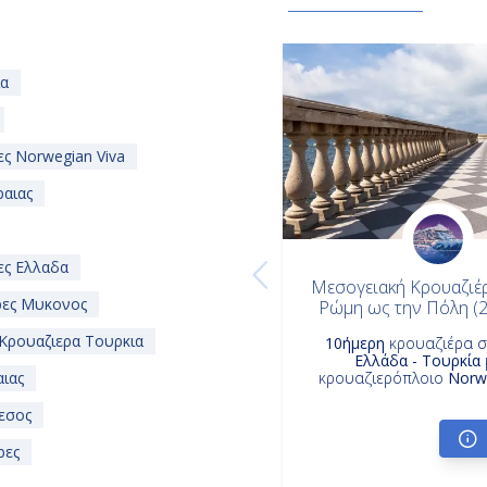
ια
ς Norwegian Viva
ραιας
ες Ελλαδα
Μεσογειακή Κρουαζιέρ
ρες Μυκονος
Ρώμη ως την Πόλη (
Κρουαζιερα Τουρκια
10ήμερη
κρουαζιέρα 
Ελλάδα - Τουρκία
αιας
κρουαζιερόπλοιο
Norwe
εσος
ρες