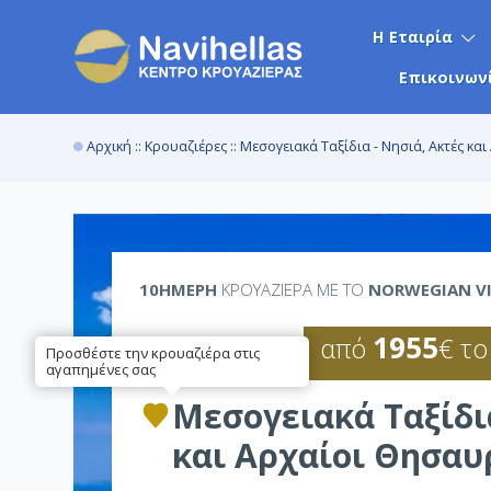
Η Εταιρία
Επικοινων
Αρχική
::
Κρουαζιέρες
:: Μεσογειακά Ταξίδια - Νησιά, Ακτές κ
10ΉΜΕΡΗ
ΚΡΟΥΑΖΙΕΡΑ ΜΕ ΤΟ
NORWEGIAN V
1955
από
€ το
Προσθέστε την κρουαζιέρα στις
αγαπημένες σας
Μεσογειακά Ταξίδια
και Αρχαίοι Θησαυ