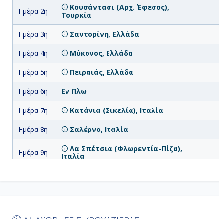
Κουσάντασι (Αρχ. Έφεσος),
Ημέρα 2η
Τουρκία
Ημέρα 3η
Σαντορίνη, Ελλάδα
Ημέρα 4η
Μύκονος, Ελλάδα
Ημέρα 5η
Πειραιάς, Ελλάδα
Ημέρα 6η
Εν Πλω
Ημέρα 7η
Κατάνια (Σικελία), Ιταλία
Ημέρα 8η
Σαλέρνο, Ιταλία
Λα Σπέτσια (Φλωρεντία-Πίζα),
Ημέρα 9η
Ιταλία
Ημέρα
Λιβόρνο (Φλωρεντία & Πίζα),
10η
Ιταλία
Ημέρα
Τσιβιταβέκια - Ρώμη, Ιταλία
11η