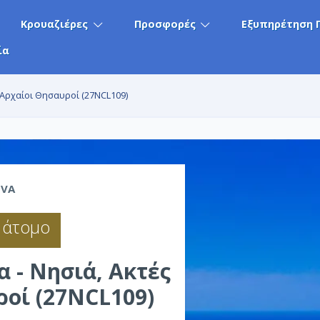
Κρουαζιέρες
Προσφορές
Εξυπηρέτηση 
ία
αι Αρχαίοι Θησαυροί (27NCL109)
IVA
 άτομο
 - Νησιά, Ακτές
ροί (27NCL109)