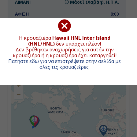
Μάουϊ (Χαβάη), Η.Π.Α.
8:00
-
Η κρουαζιέρα
Hawaii HNL Inter Island
(HNL/HNL)
δεν υπάρχει πλέον!
Ημέρα 3η
Δεν βρέθηκαν αναχωρήσεις για αυτήν την
κρουαζιέρα ή η κρουαζιέρα έχει καταργηθεί!
Μάουϊ (Χαβάη), Η.Π.Α.
ΧΑΡΤΗΣ ΚΡΟΥΑΖΙΕΡΑΣ
Πατήστε εδώ για να επιστρέψετε στην σελίδα με
όλες τις κρουαζιέρες
.
-
+
18:00
−
Ημέρα 4η
Χίλο (Χαβάη), Η.Π.Α.
8:00