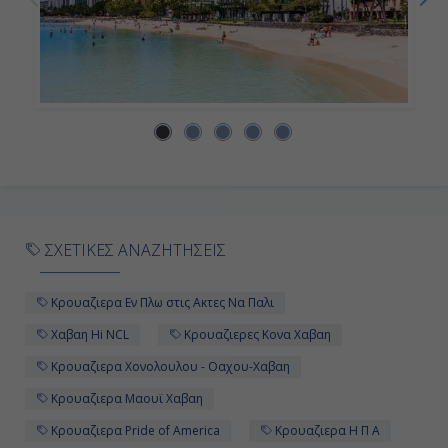
Χονολουλού - Οάχου-Χαβάη, Η.Π.Α.
7:00
Αποβίβαση
ΣΧΕΤΙΚΕΣ ΑΝΑΖΗΤΗΣΕΙΣ
Κρουαζιερα Εν Πλω στις Ακτες Να Παλι
Χαβαη Hi NCL
Κρουαζιερες Κονα Χαβαη
Κρουαζιερα Χονολουλου - Οαχου-Χαβαη
Κρουαζιερα Μαουϊ Χαβαη
Κρουαζιερα Pride of America
Κρουαζιερα Η Π Α