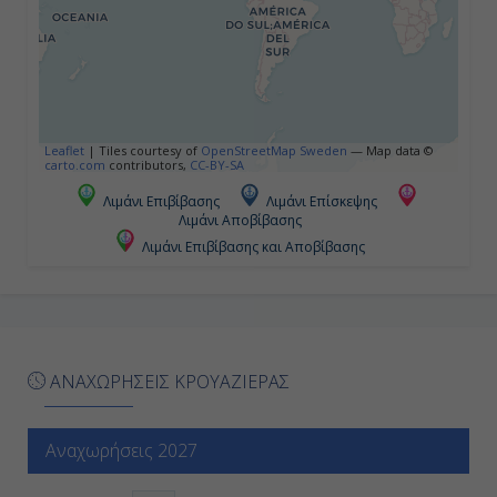
18:00
Ημέρα 5η
Κόνα (Χαβάη), Η.Π.Α.
Leaflet
|
Tiles courtesy of
OpenStreetMap Sweden
— Map data ©
carto.com
contributors,
CC-BY-SA
7:00
Λιμάνι Επιβίβασης
Λιμάνι Επίσκεψης
Λιμάνι Αποβίβασης
17:30
Λιμάνι Επιβίβασης και Αποβίβασης
Ημέρα 6η
Ναβιλιβίλι ( Χαβάη ), Η.Π.Α.
ΑΝΑΧΩΡΗΣΕΙΣ ΚΡΟΥΑΖΙΕΡΑΣ
8:00
-
Αναχωρήσεις 2027