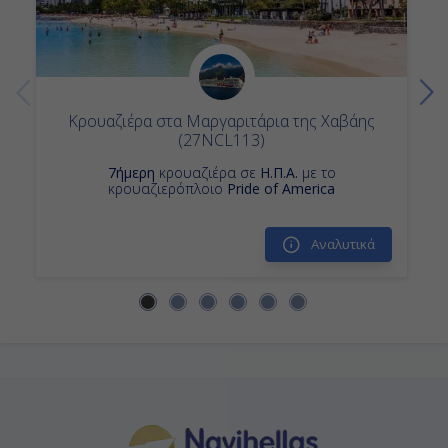
Κρουαζιέρα στα Μαργαριτάρια της Χαβάης
(27NCL113)
7ήμερη
κρουαζιέρα σε
Η.Π.Α.
με το
κρουαζιερόπλοιο
Pride of America
Αναλυτικά