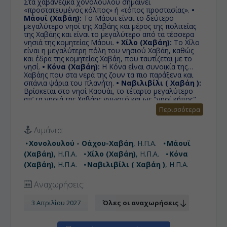
Στα χαβανέζικα χονολουλού σημαίνει
«προστατευμένος κόλπος» ή «τόπος προστασίας».
•
Μάουϊ (Χαβάη):
Tο Μάουι είναι το δεύτερο
μεγαλύτερο νησί της Χαβάης και μέρος της πολιτείας
της Χαβάης και είναι το μεγαλύτερο από τα τέσσερα
νησιά της κομητείας Μάουι.
• Χίλο (Χαβάη):
Το Χίλο
είναι η μεγαλύτερη πόλη του νησιού Χαβάη, καθώς
και έδρα της κομητείας Χαβάη, που ταυτίζεται με το
νησί.
• Κόνα (Χαβάη):
Η Κόνα είναι συνοικία της
Χαβάης που στα νερά της ζουν τα πιο παράξενα και
σπάνια ψάρια του πλανήτη.
• Ναβιλιβίλι ( Χαβάη ):
Βρίσκεται στο νησί Καουάι, το τέταρτο μεγαλύτερο
απ’ τα νησιά της Χαβάης γνωστό και ως "νησί κήπος"
λόγω της πλούσιας φύσης και του υπέροχου τοπίου.
Περισσότερα
• Εν Πλω στις Ακτές Να Πάλι, Χαβάη Hi NCL:
TBA
Λιμάνια:
Χονολουλού - Οάχου-Χαβάη
, Η.Π.Α.
Μάουϊ
(Χαβάη)
, Η.Π.Α.
Χίλο (Χαβάη)
, Η.Π.Α.
Κόνα
(Χαβάη)
, Η.Π.Α.
Ναβιλιβίλι ( Χαβάη )
, Η.Π.Α.
Αναχωρήσεις:
3 Απριλίου 2027
Όλες οι αναχωρήσεις