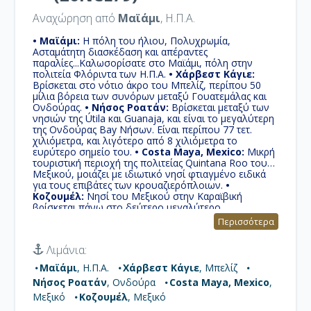
Αναχώρηση από
Μαϊάμι
, Η.Π.Α.
• Μαϊάμι:
Η πόλη του ήλιου, Πολυχρωμία,
Ασταμάτητη διασκέδαση και απέραντες
παραλίες...Καλωσορίσατε στο Μαϊάμι, πόλη στην
πολιτεία Φλόριντα των Η.Π.Α.
• Χάρβεστ Κάγιε:
Βρίσκεται στο νότιο άκρο του Μπελίζ, περίπου 50
μίλια βόρεια των συνόρων μεταξύ Γουατεμάλας και
Ονδούρας.
• Νήσος Ροατάν:
Βρίσκεται μεταξύ των
νησιών της Útila και Guanaja, και είναι το μεγαλύτερη
της Ονδούρας Bay Νήσων. Είναι περίπου 77 τετ.
χιλιόμετρα, και λιγότερο από 8 χιλιόμετρα το
ευρύτερο σημείο του.
• Costa Maya, Mexico:
Μικρή
τουριστική περιοχή της πολιτείας Quintana Roo του
Μεξικού, μοιάζει με ιδιωτικό νησί φτιαγμένο ειδικά
για τους επιβάτες των κρουαζιερόπλοιων.
•
Κοζουμέλ:
Νησί του Μεξικού στην Καραϊβική
βρίσκεται πάνω στο δεύτερο μεγαλύτερο
κοραλλιογενή ύφαλο του κόσμου. Ετοιμαστείτε για
Περισσότερα
βουτιές που θα σας κόψουν την ανάσα, κολύμπι σε
καταγάλανα νερά δίπλα σε δελφίνια και θαλάσσια
Λιμάνια:
σπορ!
Μαϊάμι
, Η.Π.Α.
Χάρβεστ Κάγιε
, Μπελίζ
Νήσος Ροατάν
, Ονδούρα
Costa Maya, Mexico
,
Μεξικό
Κοζουμέλ
, Μεξικό