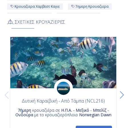
Κρουαζιερα Χαρβεστ Καγιε
7ημερη Κρουαζιερα
Κρουαζιερες Μαϊαμι
Κρουαζιερα Μπελιζ
ΣΧΕΤΙΚΕΣ ΚΡΟΥΑΖΙΕΡΕΣ
Κρουαζιερες Η Π Α
Κρουαζιερα Costa Maya
Δυτική Καραϊβική - Από Τάμπα (NCL216)
7ήμερη
κρουαζιέρα σε
Η.Π.Α. - Μεξικό - Μπελίζ -
Ονδούρα
με το κρουαζιερόπλοιο
Norwegian Dawn