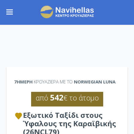
7ΉΜΕΡΗ
ΚΡΟΥΑΖΙΕΡΑ ΜΕ ΤΟ
NORWEGIAN LUNA
542
από
€ το άτομο
Εξωτικό Ταξίδι στους
Ύφαλους της Καραϊβικής
(26NCL79)