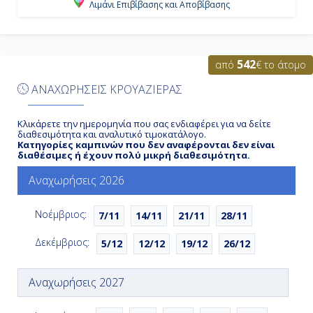
Λιμάνι Επιβίβασης και Αποβίβασης
Ημέρα 6η
542
από
€ το άτομο
Κοζουμέλ, Μεξικό
ΑΝΑΧΩΡΗΣΕΙΣ ΚΡΟΥΑΖΙΕΡΑΣ
7:00
Κλικάρετε την ημερομηνία που σας ενδιαφέρει για να δείτε
17:00
διαθεσιμότητα και αναλυτικό τιμοκατάλογο.
Κατηγορίες καμπινών που δεν αναφέρονται δεν είναι
διαθέσιμες ή έχουν πολύ μικρή διαθεσιμότητα.
Ημέρα 7η
Αναχωρήσεις 2026
Εν Πλω
Νοέμβριος:
7/11
14/11
21/11
28/11
-
Δεκέμβριος:
5/12
12/12
19/12
26/12
-
Αναχωρήσεις 2027