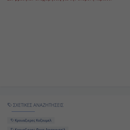
Ημέρα 9η
Φορτ Λοvτερντέϊλ , Η.Π.Α.
06:00
15:00
Ημέρα 10η
Εν Πλω
-
-
ΣΧΕΤΙΚΕΣ ΑΝΑΖΗΤΗΣΕΙΣ
Κρουαζιερες Κοζουμελ
Κρουαζιερες Φορτ Λοvτερντεϊλ
Ημέρα 11η
Κρουαζιερες Majestic Princess
Κοζουμέλ, Μεξικό