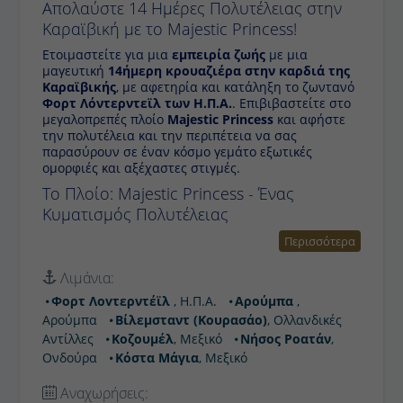
Απολαύστε 14 Ημέρες Πολυτέλειας στην
Καραϊβική με το Majestic Princess!
Ετοιμαστείτε για μια
εμπειρία ζωής
με μια μαγευτική
14ήμερη κρουαζιέρα στην καρδιά της Καραϊβικής
,
με αφετηρία και κατάληξη το ζωντανό
Φορτ
Λόντερντεϊλ των Η.Π.Α.
. Επιβιβαστείτε στο
μεγαλοπρεπές πλοίο
Majestic Princess
και αφήστε την
πολυτέλεια και την περιπέτεια να σας παρασύρουν σε
έναν κόσμο γεμάτο εξωτικές ομορφιές και αξέχαστες
στιγμές.
Το Πλοίο: Majestic Princess - Ένας
Κυματισμός Πολυτέλειας
Το
Majestic Princess
είναι ένα πλοίο που
Περισσότερα
επαναπροσδιορίζει την έννοια της
πολυτελούς
κρουαζιέρας
. Σχεδιασμένο για να προσφέρει την
Λιμάνια:
απόλυτη εμπειρία χαλάρωσης και διασκέδασης, διαθέτει
Φορτ Λοvτερντέϊλ
, Η.Π.Α.
Αρούμπα
, Αρούμπα
μια πληθώρα επιλογών για κάθε επιβάτη. Απολαύστε
Βίλεμσταντ (Κουρασάο)
, Ολλανδικές Αντίλλες
εκλεκτά γεύματα σε πολυάριθμα εστιατόρια, χαλαρώστε
στις πισίνες και τα σπα παγκόσμιας κλάσης, δοκιμάστε
Κοζουμέλ
, Μεξικό
Νήσος Ροατάν
, Ονδούρα
την τύχη σας στο καζίνο, ή παρακολουθήστε θεαματικές
Κόστα Μάγια
, Μεξικό
παραστάσεις στο θέατρο. Με ευρύχωρες καμπίνες,
άψογη εξυπηρέτηση και θέα που κόβει την ανάσα από
Αναχωρήσεις:
κάθε γωνιά, το
Majestic Princess
είναι ο ιδανικός