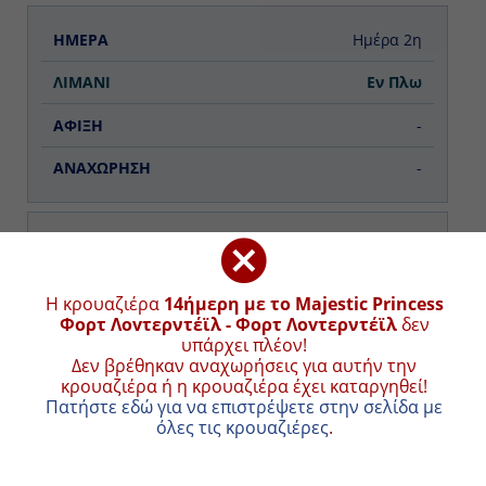
Ημέρα 2η
Εν Πλω
-
-
Ημέρα 3η
Εν Πλω
ΧΑΡΤΗΣ ΚΡΟΥΑΖΙΕΡΑΣ
Η κρουαζιέρα
14ήμερη με το Majestic Princess
-
Φορτ Λοvτερντέϊλ - Φορτ Λοvτερντέϊλ
δεν υπάρχει
Συνολική απόσταση κρουαζιέρας:
3920
ναυτικά μίλια
πλέον!
(7260χλμ.)
-
Δεν βρέθηκαν αναχωρήσεις για αυτήν την κρουαζιέρα
ή η κρουαζιέρα έχει καταργηθεί!
+
Πατήστε εδώ για να επιστρέψετε στην σελίδα με όλες
τις κρουαζιέρες
.
Ημέρα 4η
−
Αρούμπα , Αρούμπα