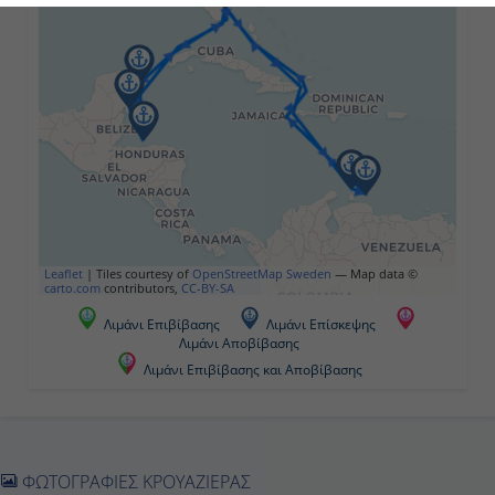
-
16:00
Ημέρα 5η
Αρούμπα , Αρούμπα
08:00
Leaflet
|
Tiles courtesy of
OpenStreetMap Sweden
— Map data ©
carto.com
contributors,
CC-BY-SA
-
Λιμάνι Επιβίβασης
Λιμάνι Επίσκεψης
Λιμάνι Αποβίβασης
Λιμάνι Επιβίβασης και Αποβίβασης
Ημέρα 6η
Βίλεμσταντ (Κουρασάο), Ολλανδικές
Αντίλλες
ΦΩΤΟΓΡΑΦΙΕΣ ΚΡΟΥΑΖΙΕΡΑΣ
09:00