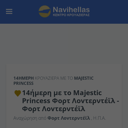
14ΉΜΕΡΗ
ΚΡΟΥΑΖΙΕΡΑ ΜΕ ΤΟ
MAJESTIC
PRINCESS
14ήμερη με το Majestic
Princess Φορτ Λοvτερντέϊλ -
Φορτ Λοvτερντέϊλ
Αναχώρηση από
Φορτ Λοvτερντέϊλ
, Η.Π.Α.