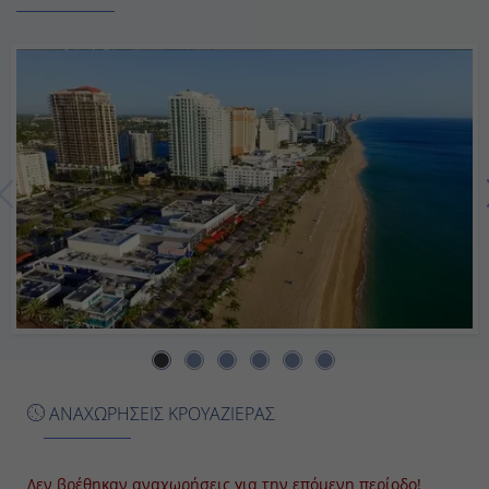
22:00
Ημέρα 7η
Εν Πλω
-
-
Ημέρα 8η
Εν Πλω
-
ΑΝΑΧΩΡΗΣΕΙΣ ΚΡΟΥΑΖΙΕΡΑΣ
-
Δεν βρέθηκαν αναχωρήσεις για την επόμενη περίοδο!