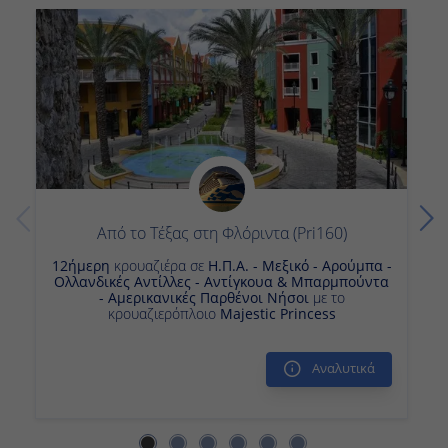
18:00
Κρουαζιερα Βιλεμσταντ Κουρασαο
Κρουαζιερα Ονδουρα
Κρουαζιερες Η Π Α
Ημέρα 14η
Κρουαζιερες Μεξικο
Εν Πλω
-
-
Από το Τέξας στη Φλόριντα (Pri160)
12ήμερη
κρουαζιέρα σε
Η.Π.Α. - Μεξικό - Αρούμπα -
Ολλανδικές Αντίλλες - Αντίγκουα & Μπαρμπούντα -
Ημέρα 15η
Αμερικανικές Παρθένοι Νήσοι
με το κρουαζιερόπλοιο
Majestic Princess
Φορτ Λοvτερντέϊλ , Η.Π.Α.
-
Αναλυτικά
Αποβίβαση