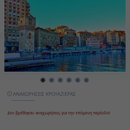
-
Ημέρα 7η
Παλέρμο (Σικελία), Ιταλία
08:00
16:30
Ημέρα 8η
Τσιβιταβέκια - Ρώμη, Ιταλία
ΑΝΑΧΩΡΗΣΕΙΣ ΚΡΟΥΑΖΙΕΡΑΣ
08:30
19:00
Δεν βρέθηκαν αναχωρήσεις για την επόμενη περίοδο!