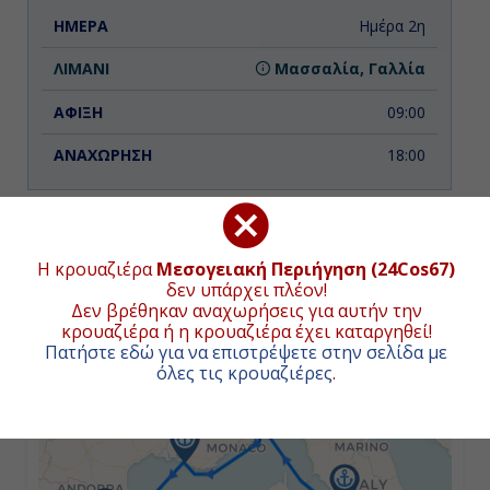
Ημέρα 2η
Μασσαλία, Γαλλία
09:00
18:00
Ημέρα 3η
Η κρουαζιέρα
Μεσογειακή Περιήγηση (24Cos67)
Βαρκελώνη, Ισπανία
ΧΑΡΤΗΣ ΚΡΟΥΑΖΙΕΡΑΣ
δεν υπάρχει πλέον!
Δεν βρέθηκαν αναχωρήσεις για αυτήν την
08:00
κρουαζιέρα ή η κρουαζιέρα έχει καταργηθεί!
Πατήστε εδώ για να επιστρέψετε στην σελίδα με
+
όλες τις κρουαζιέρες
.
−
Ημέρα 4η
Βαρκελώνη, Ισπανία