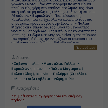
Μασσαλία:
Με άρωμα Ιστορίας και κοσμοπολιτισμό
γαλλικού Νότου, ένα σταυροδρόμι πολιτισμών και
πληθυσμών, χάρη στο πασίγνωστο λιμάνι της, είναι
και η παλιότερη πόλη της Γαλλίας, με δυνατή ιστορία
26 αιώνων.
• Βαρκελώνη:
Πρωτεύουσα της
Καταλωνίας, που τα έχει όλα και είναι από τους πιο
δημοφιλείς προορισμούς στην Ευρώπη.
• Πάλμα
Μαγιόρκα ( Βαλεαρίδες ):
Είναι το μεγαλύτερο
νησί των Βαλεαρίδων, μιας αυτόνομης κοινότητας της
Ισπανίας. Η Πάλμα Ντε Μαγιόρκα είναι η πρωτεύουσα
του νησιού, ή όπως την γνωρίζουν οι κάτοικοι του
υπόλοιπου νησιού Ciutat, δηλαδή πόλη στα
καταλανικά, παρόμοιο του συνηθισμένου
Περισσότερα
χαρακτηρισμού στα ελληνικά νησιά 'χώρα'.
•
Παλέρμο (Σικελία):
Πρωτεύουσα της Σικελίας, το
Λιμάνια:
μεγαλύτερο νησί της Μεσογείου και αυτόνομη
περιοχή της Ιταλίας, το Παλέρμο σίγουρα θα σας
Σαβόνα
, Ιταλία
Μασσαλία
, Γαλλία
συναρπάσει. Ξεχάστε ό,τι έχετε δει στις ταινίες περί
Βαρκελώνη
, Ισπανία
Πάλμα Μαγιόρκα (
σικελικής μαφίας και αφεθείτε στη μυστηριώδη αυτή
πόλη!
• Τσιβιταβέκια - Ρώμη:
Πόλη με σπουδαία
Βαλεαρίδες )
, Ισπανία
Παλέρμο (Σικελία)
,
ιστορία και αξιοσημείωτη προσφορά στην επιστήμη,
Ιταλία
Τσιβιταβέκια - Ρώμη
, Ιταλία
τον πολιτισμό και τις τέχνες. Γι' αυτό το λόγο, καθώς
και για τα πολυάριθμα και εξαιρετικής ομορφιάς
Αναχωρήσεις:
μνημεία της, της έχει αποδοθεί η προσωνυμία «η
αιώνια πόλη»
Δεν βρέθηκαν αναχωρήσεις για την επόμενη
περίοδο!