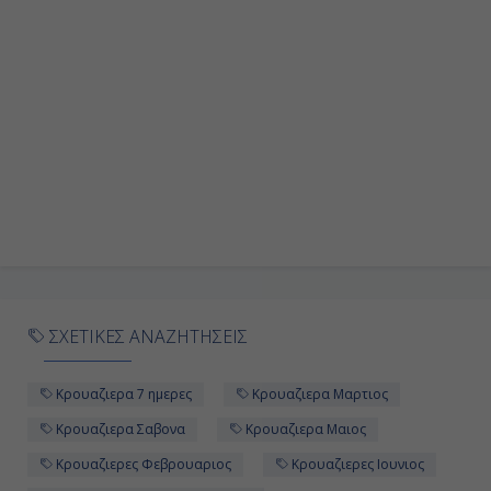
Ημέρα 9η
Σαβόνα, Ιταλία
08:30
Αποβίβαση
ΣΧΕΤΙΚΕΣ ΑΝΑΖΗΤΗΣΕΙΣ
Κρουαζιερα 7 ημερες
Κρουαζιερα Μαρτιος
Κρουαζιερα Σαβονα
Κρουαζιερα Μαιος
Κρουαζιερες Φεβρουαριος
Κρουαζιερες Ιουνιος