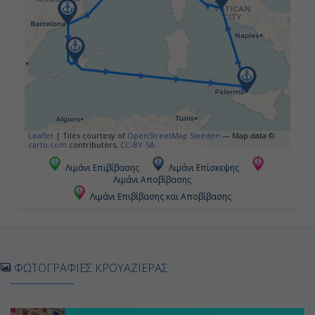
-
18:00
Ημέρα 5η
Πάλμα Μαγιόρκα ( Βαλεαρίδες ),
Ισπανία
Leaflet
|
Tiles courtesy of
OpenStreetMap Sweden
— Map data ©
carto.com
contributors,
CC-BY-SA
08:00
Λιμάνι Επιβίβασης
Λιμάνι Επίσκεψης
Λιμάνι Αποβίβασης
18:00
Λιμάνι Επιβίβασης και Αποβίβασης
Ημέρα 6η
Εν Πλω
ΦΩΤΟΓΡΑΦΙΕΣ ΚΡΟΥΑΖΙΕΡΑΣ
-