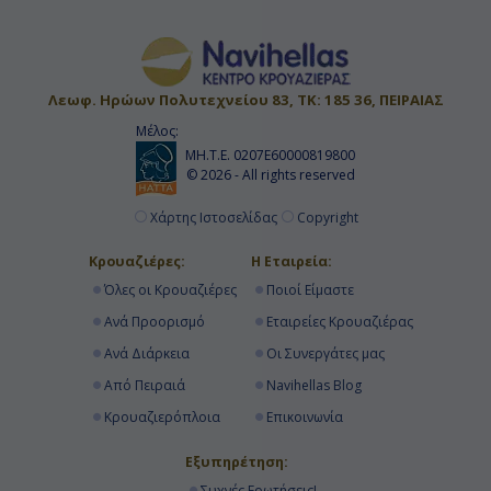
Κρουαζιερα Παλερμο Σικελια
Κρουαζιερα Δεκεμβριος
Κρουαζιερες Οκτωβριος
Κρουαζιερα Μασσαλια
Επταημερη Κρουαζιερα
Λεωφ. Ηρώων Πολυτεχνείου 83, ΤΚ: 185 36, ΠΕΙΡΑΙΑΣ
Μέλος:
ΜΗ.Τ.Ε. 0207Ε60000819800
© 2026 - All rights reserved
Χάρτης Ιστοσελίδας
Copyright
Κρουαζιέρες:
Η Εταιρεία:
Όλες οι Κρουαζιέρες
Ποιοί Είμαστε
Ανά Προορισμό
Εταιρείες Κρουαζιέρας
Ανά Διάρκεια
Οι Συνεργάτες μας
Από Πειραιά
Navihellas Blog
Κρουαζιερόπλοια
Επικοινωνία
Εξυπηρέτηση:
Συχνές Ερωτήσεις!