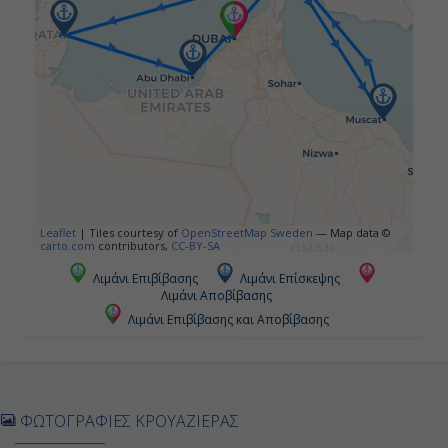
Μουσκάτ, Ομάν
08:30
19:00
Ημέρα 5η
Εν Πλω
Leaflet
|
Tiles courtesy of
OpenStreetMap Sweden
— Map data ©
carto.com
contributors,
CC-BY-SA
-
Λιμάνι Επιβίβασης
Λιμάνι Επίσκεψης
-
Λιμάνι Αποβίβασης
Λιμάνι Επιβίβασης και Αποβίβασης
Ημέρα 6η
Ντόχα, Κατάρ
ΦΩΤΟΓΡΑΦΙΕΣ ΚΡΟΥΑΖΙΕΡΑΣ
07:00