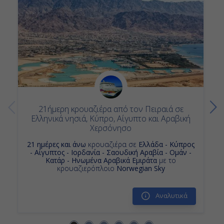
Κρουαζιερα Αραβικη Χερσονησος
Κρουαζιερες Costa Toscana
7ημερες Κρουαζιερες
Κρουαζιερα Ιανουαριος
Κρουαζιερες Δεκεμβριος
Κρουαζιερα Μουσκατ
Κρουαζιερα Ντοχα
7ημερη Κρουαζιερα
Κρουαζιερα Ηνωμενα Αραβικα Εμιρατα
Κρουαζιερες Αμπου Νταμπι
21ήμερη κρουαζιέρα από τον Πειραιά σε
Ελληνικά νησιά, Κύπρο, Αίγυπτο και Αραβική
Χερσόνησο
21 ημέρες και άνω
κρουαζιέρα σε
Ελλάδα - Κύπρος
- Αίγυπτος - Ιορδανία - Σαουδική Αραβία - Ομάν -
Κατάρ - Ηνωμένα Αραβικά Εμιράτα
με το
κρουαζιερόπλοιο
Norwegian Sky
Αναλυτικά