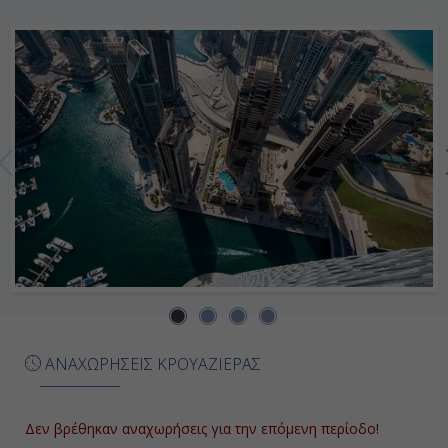
17:00
Ημέρα 7η
Άμπου Ντάμπι, Ηνωμένα Αραβικά
Εμιράτα
06:30
23:00
Ημέρα 8η
Ντουμπάϊ, Ηνωμένα Αραβικά
ΑΝΑΧΩΡΗΣΕΙΣ ΚΡΟΥΑΖΙΕΡΑΣ
Εμιράτα
08:00
Δεν βρέθηκαν αναχωρήσεις για την επόμενη περίοδο!
Αποβίβαση