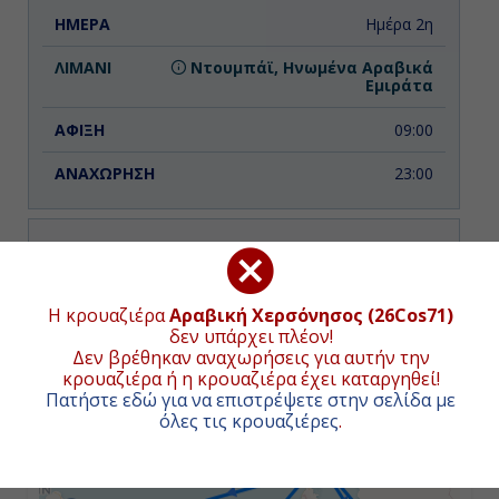
Ημέρα 2η
Ντουμπάϊ, Ηνωμένα Αραβικά
Εμιράτα
09:00
23:00
Ημέρα 3η
ΧΑΡΤΗΣ ΚΡΟΥΑΖΙΕΡΑΣ
Ντουμπάϊ, Ηνωμένα Αραβικά
Η κρουαζιέρα
Αραβική Χερσόνησος (26Cos71)
Εμιράτα
δεν υπάρχει πλέον!
Συνολική απόσταση κρουαζιέρας:
1033
ναυτικά μίλια
Δεν βρέθηκαν αναχωρήσεις για αυτήν την
12:00
(1914χλμ.)
κρουαζιέρα ή η κρουαζιέρα έχει καταργηθεί!
Πατήστε εδώ για να επιστρέψετε στην σελίδα με
23:00
+
όλες τις κρουαζιέρες
.
−
Ημέρα 4η