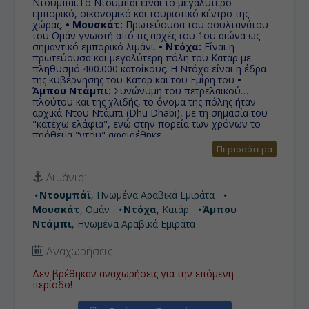
Ντουμπάι.Το Ντουμπάι είναι το μεγαλύτερο
εμπορικό, οικονομικό και τουριστικό κέντρο της
χώρας.
• Μουσκάτ:
Πρωτεύουσα του σουλτανάτου
του Ομάν γνωστή από τις αρχές του 1ου αιώνα ως
σημαντικό εμπορικό λιμάνι.
• Ντόχα:
Είναι η
πρωτεύουσα και μεγαλύτερη πόλη του Κατάρ με
πληθυσμό 400.000 κατοίκους. Η Ντόχα είναι η έδρα
της κυβέρνησης του Καταρ και του Εμίρη του
•
Άμπου Ντάμπι:
Συνώνυμη του πετρελαικού
πλούτου και της χλιδής, το όνομα της πόλης ήταν
αρχικά Ντου Ντάμπι (Dhu Dhabi), με τη σημασία του
"κατέχω ελάφια", ενώ στην πορεία των χρόνων το
πρόθεμα "ντου" αφαιρέθηκε.
Περισσότερα
Λιμάνια:
Ντουμπάϊ
, Ηνωμένα Αραβικά Εμιράτα
Μουσκάτ
, Ομάν
Ντόχα
, Κατάρ
Άμπου
Ντάμπι
, Ηνωμένα Αραβικά Εμιράτα
Αναχωρήσεις:
Δεν βρέθηκαν αναχωρήσεις για την επόμενη
περίοδο!