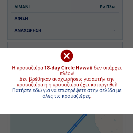
Εν Πλω
-
-
Ημέρα 3η
Εν Πλω
ΧΑΡΤΗΣ ΚΡΟΥΑΖΙΕΡΑΣ
Η κρουαζιέρα
18-day Circle Hawaii
δεν υπάρχει
πλέον!
-
Δεν βρέθηκαν αναχωρήσεις για αυτήν την
κρουαζιέρα ή η κρουαζιέρα έχει καταργηθεί!
+
-
Πατήστε εδώ για να επιστρέψετε στην σελίδα με
−
όλες τις κρουαζιέρες
.
Ημέρα 4η
Εν Πλω
-