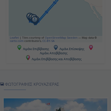
-
Ημέρα 5η
Εν Πλω
Leaflet
|
Tiles courtesy of
OpenStreetMap Sweden
— Map data ©
carto.com
contributors,
CC-BY-SA
-
Λιμάνι Επιβίβασης
Λιμάνι Επίσκεψης
Λιμάνι Αποβίβασης
-
Λιμάνι Επιβίβασης και Αποβίβασης
Ημέρα 6η
Εν Πλω
ΦΩΤΟΓΡΑΦΙΕΣ ΚΡΟΥΑΖΙΕΡΑΣ
-
-