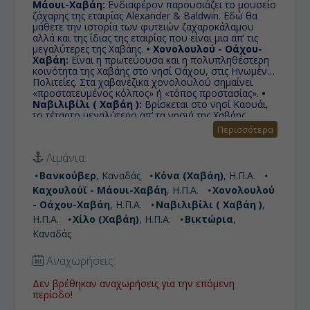
Μάουι-Χαβάη:
Ενδιαφέρον παρουσιάζει το μουσείο
ζάχαρης της εταιρίας Alexander & Baldwin. Εδώ θα
μάθετε την ιστορία των φυτειών ζαχαροκάλαμου
αλλά και της ίδιας της εταιρίας που είναι μια απ’ τις
μεγαλύτερες της Χαβάης.
• Χονολουλού - Οάχου-
Χαβάη:
Είναι η πρωτεύουσα και η πολυπληθέστερη
κοινότητα της Χαβάης στο νησί Οάχου, στις Ηνωμένες
Πολιτείες. Στα χαβανέζικα χονολουλού σημαίνει
«προστατευμένος κόλπος» ή «τόπος προστασίας».
•
Ναβιλιβίλι ( Χαβάη ):
Βρίσκεται στο νησί Καουάι,
το τέταρτο μεγαλύτερο απ’ τα νησιά της Χαβάης
γνωστό και ως "νησί κήπος" λόγω της πλούσιας
Περισσότερα
φύσης και του υπέροχου τοπίου.
• Χίλο (Χαβάη):
Το Χίλο είναι η μεγαλύτερη πόλη του νησιού Χαβάη,
Λιμάνια:
καθώς και έδρα της κομητείας Χαβάη, που ταυτίζεται
με το νησί.
• Βικτώρια:
Είναι η πρωτεύουσα της
Βανκούβερ
, Καναδάς
Κόνα (Χαβάη)
, Η.Π.Α.
καναδικής επαρχίας της Βρετανικής Κολομβίας.
Καχουλούϊ - Μάουι-Χαβάη
, Η.Π.Α.
Χονολουλού
Χτισμένη στο νότιο άκρο της νήσου Βανκούβερ και
στην βόρεια πλευρά των Στενών Χουάν ντε Φούκα.
- Οάχου-Χαβάη
, Η.Π.Α.
Ναβιλιβίλι ( Χαβάη )
,
Είναι το δεύτερο μεγαλύτερο σε πληθυσμό αστικό
Η.Π.Α.
Χίλο (Χαβάη)
, Η.Π.Α.
Βικτώρια
,
κέντρο της Βρετανικής Κολομβίας μετά το Βανκούβερ
Καναδάς
και το 15ο μεγαλύτερο αστικό κέντρο του Καναδά.
Αναχωρήσεις:
Δεν βρέθηκαν αναχωρήσεις για την επόμενη
περίοδο!