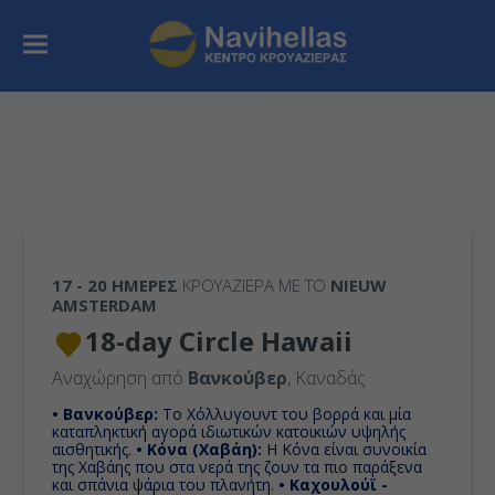
17 - 20 ΗΜΈΡΕΣ
ΚΡΟΥΑΖΙΕΡΑ ΜΕ ΤΟ
NIEUW
AMSTERDAM
18-day Circle Hawaii
Αναχώρηση από
Βανκούβερ
, Καναδάς
• Βανκούβερ:
Το Χόλλυγουντ του βορρά και μία
καταπληκτική αγορά ιδιωτικών κατοικιών υψηλής
αισθητικής.
• Κόνα (Χαβάη):
Η Κόνα είναι συνοικία
της Χαβάης που στα νερά της ζουν τα πιο παράξενα
και σπάνια ψάρια του πλανήτη.
• Καχουλούϊ -