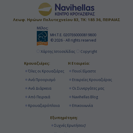
-
Λεωφ. Ηρώων Πολυτεχνείου 83, ΤΚ: 185 36, ΠΕΙΡΑΙΑΣ
-
Μέλος:
ΜΗ.Τ.Ε. 0207Ε60000819800
© 2026 - All rights reserved
Ημέρα 17η
Χάρτης Ιστοσελίδας
Copyright
Εν Πλω
Κρουαζιέρες:
Η Εταιρεία:
-
Όλες οι Κρουαζιέρες
Ποιοί Είμαστε
-
Ανά Προορισμό
Εταιρείες Κρουαζιέρας
Ανά Διάρκεια
Οι Συνεργάτες μας
Από Πειραιά
Navihellas Blog
Ημέρα 18η
Κρουαζιερόπλοια
Επικοινωνία
Βικτώρια, Καναδάς
Εξυπηρέτηση:
12:00
Συχνές Ερωτήσεις!