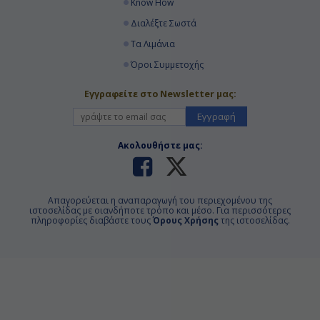
Know How
21:00
Διαλέξτε Σωστά
Τα Λιμάνια
Ημέρα 19η
Όροι Συμμετοχής
Βανκούβερ, Καναδάς
Εγγραφείτε στο Newsletter μας:
Αποβίβαση
Εγγραφή
-
Ακολουθήστε μας:
Απαγορεύεται η αναπαραγωγή του περιεχομένου της
ιστοσελίδας με οιανδήποτε τρόπο και μέσο. Για περισσότερες
πληροφορίες διαβάστε τους
Όρους Χρήσης
της ιστοσελίδας.