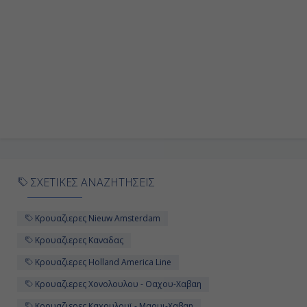
Χονολουλού - Οάχου-Χαβάη, Η.Π.Α.
8:00
-
Ημέρα 10η
Χονολουλού - Οάχου-Χαβάη, Η.Π.Α.
-
ΣΧΕΤΙΚΕΣ ΑΝΑΖΗΤΗΣΕΙΣ
18:00
Κρουαζιερες Nieuw Amsterdam
Ημέρα 11η
Κρουαζιερες Καναδας
Κρουαζιερες Holland America Line
Ναβιλιβίλι ( Χαβάη ), Η.Π.Α.
Κρουαζιερες Χονολουλου - Οαχου-Χαβαη
7:00
Κρουαζιερες Καχουλουϊ - Μαουι-Χαβαη