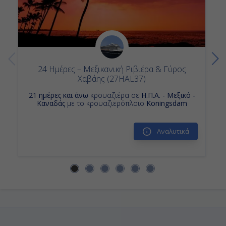
Ημέρα 14η
Κρουαζιερες Βικτωρια
Εν Πλω
-
24 Ημέρες – Μεξικανική Ριβιέρα & Γύρος
-
Χαβάης (27HAL37)
21 ημέρες και άνω
κρουαζιέρα σε
Η.Π.Α. - Μεξικό -
Καναδάς
με το κρουαζιερόπλοιο
Koningsdam
Ημέρα 15η
Εν Πλω
Αναλυτικά
-
-
Ημέρα 16η
Εν Πλω