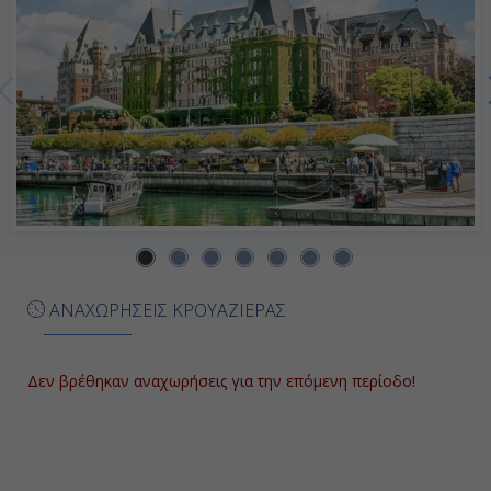
Ημέρα 7η
Κόνα (Χαβάη), Η.Π.Α.
8:00
17:00
Ημέρα 8η
Καχουλούϊ - Μάουι-Χαβάη, Η.Π.Α.
ΑΝΑΧΩΡΗΣΕΙΣ ΚΡΟΥΑΖΙΕΡΑΣ
8:00
20:00
Δεν βρέθηκαν αναχωρήσεις για την επόμενη περίοδο!
Ημέρα 9η