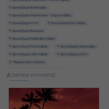
16:00
Κρουαζιερα Βανκουβερ
Κρουαζιερα Χονολουλου - Οαχου-Χαβαη
Ημέρα 12η
Κρουαζιερα Η Π Α
Κρουαζιερα Χιλο Χαβαη
Κρουαζιερα Βικτωρια
Χίλο (Χαβάη), Η.Π.Α.
Κρουαζιερα Ναβιλιβιλι Χαβαη
9:00
Κρουαζιερα Κονα Χαβαη
Κρουαζιερες Βανκουβερ
17:00
Κρουαζιερες Χιλο Χαβαη
Κρουαζιερες Η Π Α
18ημερες Κρουαζιερες
Ημέρα 13η
Κρουαζιερα Holland America Line
ΣΧΕΤΙΚΕΣ ΚΡΟΥΑΖΙΕΡΕΣ
Κρουαζιερες Ναβιλιβιλι Χαβαη
Εν Πλω
Κρουαζιερα Καχουλουϊ - Μαουι-Χαβαη
-
Κρουαζιερες Κονα Χαβαη
-
Κρουαζιερα Nieuw Amsterdam
18ημερη Κρουαζιερα
Κρουαζιερα Καναδας