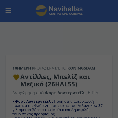
10ΉΜΕΡΗ
ΚΡΟΥΑΖΙΕΡΑ ΜΕ ΤΟ
KONINGSDAM
Αντίλλες, Μπελίζ και
Μεξικό (26HAL55)
Αναχώρηση από
Φορτ Λοvτερντέϊλ
, Η.Π.Α.
• Φορτ Λοvτερντέϊλ :
Πόλη στην αμερικανική
πολιτεία της Φλόριντα, στις ακτές του Ατλαντικού 37
χιλιόμετρα βόρεια του Μαϊάμι και Δημοφιλής
τουριστικός προορισμός.