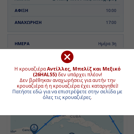
10:00
17:00
Ημέρα 3η
Εν Πλω
ΧΑΡΤΗΣ ΚΡΟΥΑΖΙΕΡΑΣ
-
Η κρουαζιέρα
Αντίλλες, Μπελίζ και Μεξικό
(26HAL55)
δεν υπάρχει πλέον!
+
-
Δεν βρέθηκαν αναχωρήσεις για αυτήν την
κρουαζιέρα ή η κρουαζιέρα έχει καταργηθεί!
−
Πατήστε εδώ για να επιστρέψετε στην σελίδα με
όλες τις κρουαζιέρες
.
Ημέρα 4η
Φάλμουθ, Τζαμάικα
8:00