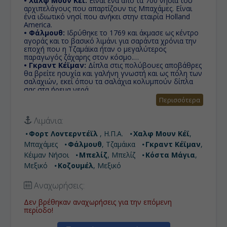
• Χαλφ Μουν Κέϊ:
Είναι ένα από τα 700 νησιά του
αρχιπελάγους που απαρτίζουν τις Μπαχάμες. Είναι
ένα ιδιωτικό νησί που ανήκει στην εταιρία Holland
America.
• Φάλμουθ:
Ιδρύθηκε το 1769 και άκμασε ως κέντρο
αγοράς και το βασικό λιμάνι για σαράντα χρόνια την
εποχή που η Τζαμάϊκα ήταν ο μεγαλύτερος
παραγωγός ζάχαρης στον κόσμο.
• Γκραντ Κέϊμαν:
Δίπλα στις πολύβουες αποβάθρες
θα βρείτε ησυχία και γαλήνη γνωστή και ως πόλη των
σαλαχιών, εκεί όπου τα σαλάχια κολυμπούν δίπλα
σας στα ήρεμα νερά.
• Μπελίζ:
Τα αποτελέσματα για τον τουρισμό με
Περισσότερα
γνώμονα την οικονομία της Μπελίζ υπήρξαν
σημαντικά, καθώς για πρώτη φορά στην ιστορία του,
Λιμάνια:
το Μπελίζ τη χρονιά του 2012 καλωσόρισε ένα
εκατομμύριο τουρίστες σε ένα έτος.
Φορτ Λοvτερντέϊλ
, Η.Π.Α.
Χαλφ Μουν Κέϊ
,
• Κόστα Μάγια:
Μικρή τουριστική περιοχή της
Μπαχάμες
Φάλμουθ
, Τζαμάικα
Γκραντ Κέϊμαν
,
πολιτείας Quintana Roo του Μεξικού, μοιάζει με
ιδιωτικό νησί φτιαγμένο ειδικά για τους επιβάτες των
Κέιμαν Νήσοι
Μπελίζ
, Μπελίζ
Κόστα Μάγια
,
κρουαζιερόπλοιων.
Μεξικό
Κοζουμέλ
, Μεξικό
• Κοζουμέλ:
Νησί του Μεξικού στην Καραϊβική
βρίσκεται πάνω στο δεύτερο μεγαλύτερο
Αναχωρήσεις:
κοραλλιογενή ύφαλο του κόσμου. Ετοιμαστείτε για
βουτιές που θα σας κόψουν την ανάσα, κολύμπι σε
Δεν βρέθηκαν αναχωρήσεις για την επόμενη
καταγάλανα νερά δίπλα σε δελφίνια και θαλάσσια
περίοδο!
σπορ!