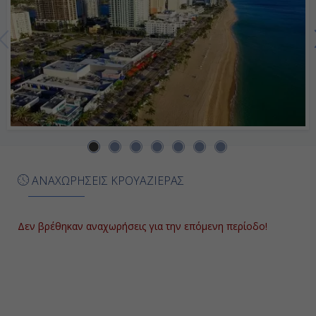
Ημέρα 7η
Μπελίζ, Μπελίζ
8:00
17:00
Ημέρα 8η
Κόστα Μάγια, Μεξικό
ΑΝΑΧΩΡΗΣΕΙΣ ΚΡΟΥΑΖΙΕΡΑΣ
8:00
17:00
Δεν βρέθηκαν αναχωρήσεις για την επόμενη περίοδο!
Ημέρα 9η
Κοζουμέλ, Μεξικό