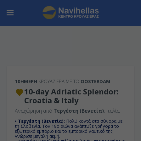
10ΉΜΕΡΗ
ΚΡΟΥΑΖΙΕΡΑ ΜΕ ΤΟ
OOSTERDAM
10-day Adriatic Splendor:
Croatia & Italy
Αναχώρηση από
Τεργέστη (Βενετία)
, Ιταλία
• Τεργέστη (Βενετία):
Πολύ κοντά στα σύνορα με
τη Σλοβενία. Τον 18ο αιώνα ανάπτυξε γρήγορα το
εξωτερικό εμπόριο και το εμπορικό ναυτικό της
γνώρισε μεγάλη ακμή.