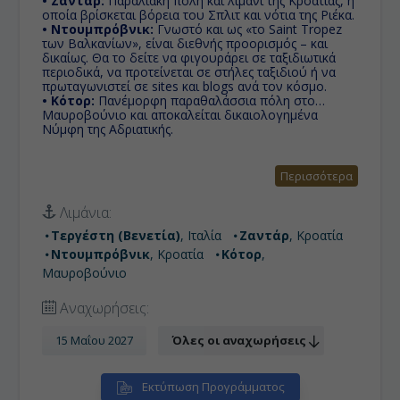
• Ζαντάρ:
Παραλιακή πόλη και λιμάνι της Κροατίας, η
οποία βρίσκεται βόρεια του Σπλιτ και νότια της Ριέκα.
• Ντουμπρόβνικ:
Γνωστό και ως «το Saint Tropez
των Βαλκανίων», είναι διεθνής προορισμός – και
δικαίως. Θα το δείτε να φιγουράρει σε ταξιδιωτικά
περιοδικά, να προτείνεται σε στήλες ταξιδιού ή να
πρωταγωνιστεί σε sites και blogs ανά τον κόσμο.
• Κότορ:
Πανέμορφη παραθαλάσσια πόλη στο
Μαυροβούνιο και αποκαλείται δικαιολογημένα
Νύμφη της Αδριατικής.
Περισσότερα
Λιμάνια:
Τεργέστη (Βενετία)
, Ιταλία
Ζαντάρ
, Κροατία
Ντουμπρόβνικ
, Κροατία
Κότορ
,
Μαυροβούνιο
Αναχωρήσεις:
15 Μαΐου 2027
Όλες οι αναχωρήσεις
Εκτύπωση Προγράμματος