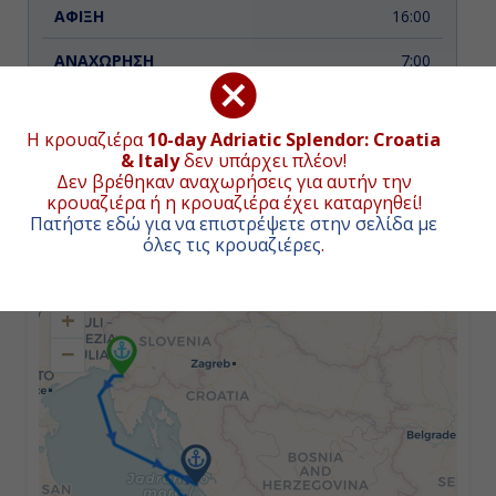
16:00
7:00
Η κρουαζιέρα
10-day Adriatic Splendor: Croatia
Ημέρα 3η
& Italy
δεν υπάρχει πλέον!
Δεν βρέθηκαν αναχωρήσεις για αυτήν την
Ντουμπρόβνικ, Κροατία
ΧΑΡΤΗΣ ΚΡΟΥΑΖΙΕΡΑΣ
κρουαζιέρα ή η κρουαζιέρα έχει καταργηθεί!
Πατήστε εδώ για να επιστρέψετε στην σελίδα με
23:00
όλες τις κρουαζιέρες
.
Συνολική απόσταση κρουαζιέρας:
413
ναυτικά μίλια
(765χλμ.)
9:00
+
−
Ημέρα 4η
Κότορ, Μαυροβούνιο
17:00
8:00