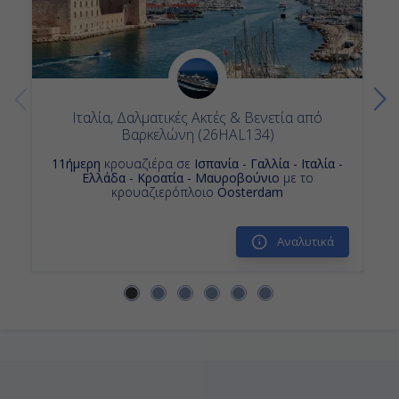
Κρουαζιερα Ιταλια
Κρουαζιερες Ντουμπροβνικ
Κρουαζιερες
Κρουαζιερες Holland America Line
Κρουαζιερες Κερκυρα
Κρουαζιερα Ζανταρ
Κρουαζιερα Ισπανια
Ιταλία, Δαλματικές Ακτές & Βενετία από
Βαρκελώνη (26HAL134)
11ήμερη
κρουαζιέρα σε
Ισπανία - Γαλλία - Ιταλία -
Ελλάδα - Κροατία - Μαυροβούνιο
με το
κρουαζιερόπλοιο
Oosterdam
Αναλυτικά