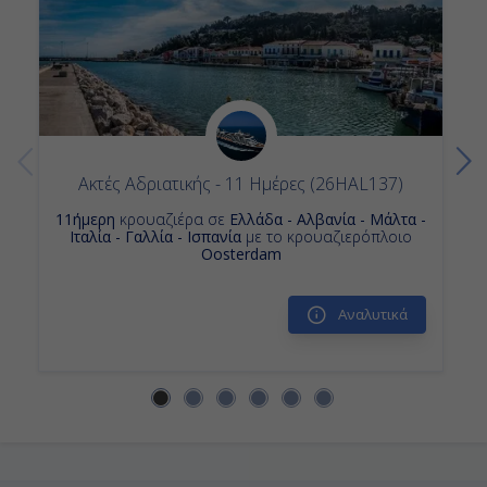
Κρουαζιερες Ναπολη Πομπηια και Καπρι
Κρουαζιερα Τσιβιταβεκια - Ρωμη
Κρουαζιερα Βαρκελωνη
Κρουαζιερα Oosterdam
Ακτές Αδριατικής - 11 Ημέρες (26HAL137)
11ήμερη
κρουαζιέρα σε
Ελλάδα - Αλβανία - Μάλτα -
Ιταλία - Γαλλία - Ισπανία
με το κρουαζιερόπλοιο
Oosterdam
Αναλυτικά