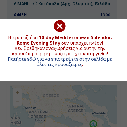
Κατάκολο (Αρχ. Ολυμπία), Ελλάδα
16:00
8:00
Η κρουαζιέρα
10-day Mediterranean Splendor:
Rome Evening Stay
δεν υπάρχει πλέον!
Δεν βρέθηκαν αναχωρήσεις για αυτήν την
κρουαζιέρα ή η κρουαζιέρα έχει καταργηθεί!
ΧΑΡΤΗΣ ΚΡΟΥΑΖΙΕΡΑΣ
Πατήστε εδώ για να επιστρέψετε στην σελίδα με
όλες τις κρουαζιέρες
.
Συνολική απόσταση κρουαζιέρας:
243
ναυτικά μίλια
(451χλμ.)
+
−