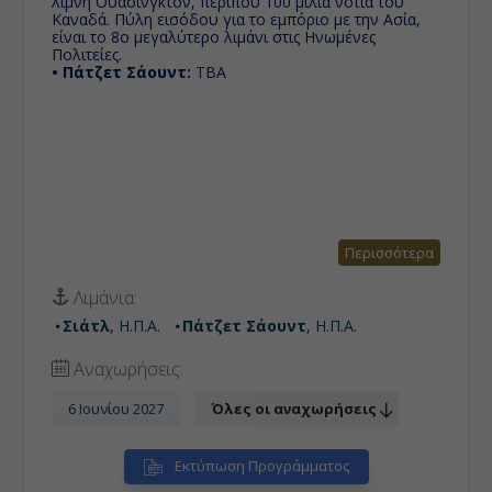
λίμνη Ουάσινγκτον, περίπου 100 μίλια νότια του
Καναδά. Πύλη εισόδου για το εμπόριο με την Ασία,
είναι το 8ο μεγαλύτερο λιμάνι στις Ηνωμένες
Πολιτείες.
• Πάτζετ Σάουντ:
TBA
Περισσότερα
Λιμάνια:
Σιάτλ
, Η.Π.Α.
Πάτζετ Σάουντ
, Η.Π.Α.
Αναχωρήσεις:
6 Ιουνίου 2027
Όλες οι αναχωρήσεις
Εκτύπωση Προγράμματος