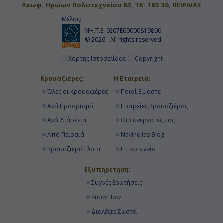
Κρουαζιερες Ρανγκελ - Αλασκα
Λεωφ. Ηρώων Πολυτεχνείου 83, ΤΚ: 185 36, ΠΕΙΡΑΙΑΣ
Κρουαζιερα Κολπος Παγετωνα Χουμπαρντ Αλασκα
Μέλος:
ΜΗ.Τ.Ε. 0207Ε60000819800
Κρουαζιερα Αγιος Βικεντιος και Γρεναδινες
© 2026 - All rights reserved
Κρουαζιερες Κολπος Παγετωνα Χουμπαρντ Αλασκα
Χάρτης Ιστοσελίδας
Copyright
Κρουαζιέρες:
Η Εταιρεία:
Όλες οι Κρουαζιέρες
Ποιοί Είμαστε
Ανά Προορισμό
Εταιρείες Κρουαζιέρας
Ανά Διάρκεια
Οι Συνεργάτες μας
Από Πειραιά
Navihellas Blog
Κρουαζιερόπλοια
Επικοινωνία
Εξυπηρέτηση:
Συχνές Ερωτήσεις!
Know How
Διαλέξτε Σωστά