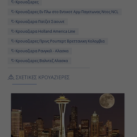
Κρουαζιερες
Κρουαζιερες Εν Πλω στο Εντικοτ Αρμ Παγετωνας Ντος NCL
Κρουαζιερα Πατζετ Σαουντ
Κρουαζιερα Holland America Line
Κρουαζιερες Πρινς Ρουπερτ Bρεττανικη Κολομβια
Κρουαζιερα Ρανγκελ - Αλασκα
Κρουαζιερες Βαλντεζ Αλασκα
Κρουαζιερα Κολπος Παγετωνων Αλασκα
ΣΧΕΤΙΚΕΣ ΚΡΟΥΑΖΙΕΡΕΣ
Κρουαζιερα Χαϊνες Σκαγκουεϊ Αλασκα
Κρουαζιερα Noordam
Κρουαζιερες Πατζετ Σαουντ
Κρουαζιερες Κολλετζ Φιορδ Αλασκα
Κρουαζιερα Βαλντεζ Αλασκα
Κρουαζιερα Κινγκσταουν