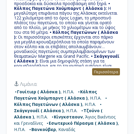
προσδοκία και δύσκολα προσβάσιμη από ξηρά.
•
Κόλπος Παγετώνα Χούμπαρντ ( Αλάσκα ):
Η
μεγαλύτερη επιφάνεια πάγου της Αλάσκας εκτείνεται
122 χιλιόμετρα από το όρος Logan, το μπροστινό
πλάτος του παγετώνα, το οποίο και γίνεται ορατό
από το πλοίο, με μήκος 10 χιλιομέτρων και το ύψος
του στα 90 μέτρα.
• Κόλπος Παγετώνων ( Αλάσκα
):
Οι περισσότεροι επισκέπτες έρχονται στο πάρκο
για μεγάλα κρουαζιερόπλοια τα οποία παραμένουν
στον κόλπο και οι επιβάτες απολαυμβάνουν
μοναδικούς παγετώνες συμπεριλαμβανομένων των
θεαματικών Margerie και Grand Pacific.
• Σκάγκγουέϊ
( Αλάσκα ):
Eίναι μια δημοφιλής στάση για τα
κρουαζιερόπλοια, και το τουριστικό εμπόριο είναι
ένα μεγάλο μέρος της δραστηριότητας Σκάγκγουεϊ. Ο
Περισσότερα
πληθυσμός διπλασιάζεται το καλοκαίρι τουριστική
περίοδο, προκειμένου να ασχοληθεί με
Λιμάνια:
περισσότερους από 900.000 επισκέπτες.
• Τζούνο (
Αλάσκα ):
Eίναι η πρωτεύουσα της Αλάσκας,
Γουίτιερ ( Αλάσκα )
, Η.Π.Α.
Κόλπος
πρόκειται για ένα ενιαίο δήμο και είναι η δεύτερη
Παγετώνα Χούμπαρντ ( Αλάσκα )
, Η.Π.Α.
μεγαλύτερη πόλη στις Ηνωμένες Πολιτείες στην
περιοχή.
• Κίνγκσταουν:
Αποτελεί το κυριότερο
Κόλπος Παγετώνων ( Αλάσκα )
, Η.Π.Α.
λιμάνι στη νησιωτική χώρα, με χαρακτηριστικά
Σκάγκγουέϊ ( Αλάσκα )
, Η.Π.Α.
Τζούνο (
πλακόστρωτα, που απηχούν το αποικιακό της
Αλάσκα )
, Η.Π.Α.
Κίνγκσταουν
, Άγιος Βικέντιος
παρελθόν.
• Εσωτερικό Πέρασμα ( Αλάσκα ):
Η
διαδρομή εκτείνεται από την νοτιοανατολική Αλάσκα,
και Γρεναδίνες
Εσωτερικό Πέρασμα ( Αλάσκα )
,
στις Ηνωμένες Πολιτείες, μέσω της δυτικής British
Η.Π.Α.
Βανκούβερ
, Καναδάς
Columbia, καταλήγοντας στην βορειοδυτική πολιτεία