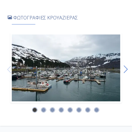
ΦΩΤΟΓΡΑΦΙΕΣ ΚΡΟΥΑΖΙΕΡΑΣ
Ημέρα 8η
Βανκούβερ, Καναδάς
Αποβίβαση
-