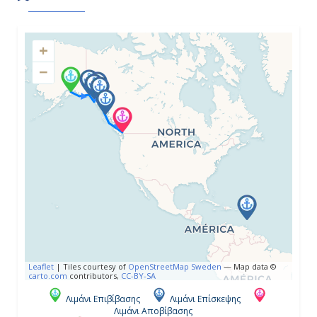
Κόλπος Παγετώνων ( Αλάσκα ),
Η.Π.Α.
8:30
+
−
17:30
Ημέρα 4η
Σκάγκγουέϊ ( Αλάσκα ), Η.Π.Α.
5:30
21:00
Ημέρα 5η
Leaflet
|
Tiles courtesy of
OpenStreetMap Sweden
— Map data ©
carto.com
contributors,
CC-BY-SA
Τζούνο ( Αλάσκα ), Η.Π.Α.
Λιμάνι Επιβίβασης
Λιμάνι Επίσκεψης
7:00
Λιμάνι Αποβίβασης