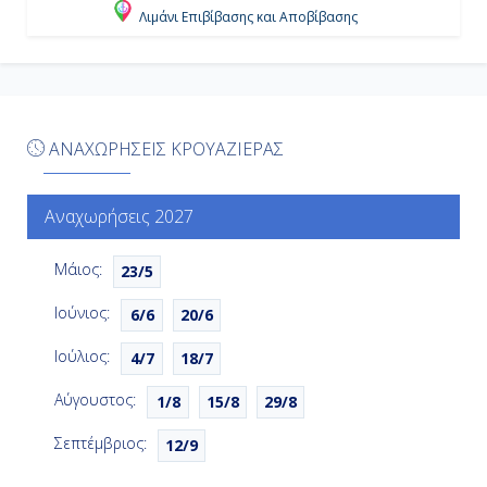
Λιμάνι Επιβίβασης και Αποβίβασης
16:30
Ημέρα 6η
ΑΝΑΧΩΡΗΣΕΙΣ ΚΡΟΥΑΖΙΕΡΑΣ
Κίνγκσταουν, Άγιος Βικέντιος και
Γρεναδίνες
Αναχωρήσεις 2027
11:00
19:00
Μάιος:
23/5
Ιούνιος:
6/6
20/6
Ημέρα 7η
Ιούλιος:
4/7
18/7
Εσωτερικό Πέρασμα ( Αλάσκα ),
Η.Π.Α.
Αύγουστος:
1/8
15/8
29/8
-
Σεπτέμβριος:
12/9
-