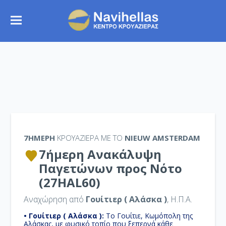
7ΉΜΕΡΗ
ΚΡΟΥΑΖΙΕΡΑ ΜΕ ΤΟ
NIEUW AMSTERDAM
7ήμερη Ανακάλυψη
Παγετώνων προς Νότο
(27HAL60)
Αναχώρηση από
Γουίτιερ ( Αλάσκα )
, Η.Π.Α.
• Γουίτιερ ( Αλάσκα ):
Το Γουίτιε, Κωμόπολη της
Αλάσκας, με φυσικό τοπίο που ξεπερνά κάθε