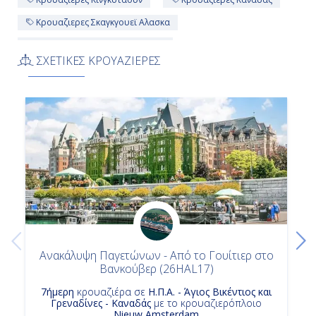
Κρουαζιερες Σκαγκγουεϊ Αλασκα
Κρουαζιερες Nieuw Amsterdam
ΣΧΕΤΙΚΕΣ ΚΡΟΥΑΖΙΕΡΕΣ
Κρουαζιερα Κολπος Παγετωνα Χουμπαρντ Αλασκα
Κρουαζιερες Κολπος Παγετωνα Χουμπαρντ Αλασκα
Κρουαζιερες Αγιος Βικεντιος και Γρεναδινες
Κρουαζιερα Κινγκσταουν
Κρουαζιερες Βανκουβερ
Κρουαζιερα Εσωτερικο Περασμα Αλασκα
Κρουαζιερες Η Π Α
Κρουαζιερα Η Π Α
Κρουαζιερες Holland America Line
Κρουαζιερα Αγιος Βικεντιος και Γρεναδινες
Κρουαζιερα Τζουνο Αλασκα
7ημερη Κρουαζιερα
Ανακάλυψη Παγετώνων - Από το Γουίτιερ στο
Βανκούβερ (26HAL17)
7ήμερη
κρουαζιέρα σε
Η.Π.Α. - Άγιος Βικέντιος και
Γρεναδίνες - Καναδάς
με το κρουαζιερόπλοιο
Nieuw Amsterdam