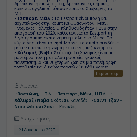
Αμερικάνικη επανάσταση, Αμερικάνικες σημαίες,
κόκκινα, αγγλικού-τύπου κτίρια, το Χάρβαρντ, το
ΜΙΤ…
• Ίστπορτ, Μέιν :
Το Eastport είναι πόλη και
αρχιπέλαγος στην κομητεία Ουάσιγκτον, Μέιν,
Ηνωμένες Πολιτείες. Ο πληθυσμός ήταν 1.288 στην
απογραφή του 2020, καθιστώντας το Eastport τη
λιγότερο πυκνοκατοικημένη πόλη στο Maine. Το
κύριο νησί είναι το νησί Moose, το οποίο συνδέεται
με την ηπειρωτική χώρα μέσω ενός πεζοδρομίου.
• Χάλιφαξ (Νόβα Σκότια):
Το Χάλιφαξ είναι μια
μοντέρνα πόλη με πολλά μουσεία, γκαλερί,
πανεπιστήμια και νυχτερινή ζωή σε μία πανέμορφη
τοποθεσία και δικαίως προσελκύει κάθε χρόνο
χιλιάδες τουρίστες!
Περισσότερα
• Σαιντ Τζον - Νιου Φάουντλαντ :
Ο Άγιος
Ιωάννης είναι πόλη του Καναδά και πρωτεύουσα της
Λιμάνια:
επαρχίας της Νέας Γης και Λαμπραντόρ.
Βοστώνη
, Η.Π.Α.
Ίστπορτ, Μέιν
, Η.Π.Α.
Χάλιφαξ (Νόβα Σκότια)
, Καναδάς
Σαιντ Τζον -
Νιου Φάουντλαντ
, Καναδάς
Αναχωρήσεις:
21 Αυγούστου 2027