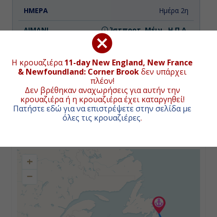
Ημέρα 2η
Ίστπορτ, Μέιν , Η.Π.Α.
14:00
Η κρουαζιέρα
11-day New England, New France
8:00
& Newfoundland: Corner Brook
δεν υπάρχει
πλέον!
Δεν βρέθηκαν αναχωρήσεις για αυτήν την
κρουαζιέρα ή η κρουαζιέρα έχει καταργηθεί!
Ημέρα 3η
Πατήστε εδώ για να επιστρέψετε στην σελίδα με
όλες τις κρουαζιέρες
.
Χάλιφαξ (Νόβα Σκότια), Καναδάς
ΧΑΡΤΗΣ ΚΡΟΥΑΖΙΕΡΑΣ
19:00
+
10:00
−
Ημέρα 4η
Εν Πλω