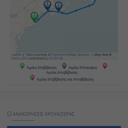
-
-
Ημέρα 5η
Σαιντ Τζον - Νιου Φάουντλαντ ,
Leaflet
|
Tiles courtesy of
OpenStreetMap Sweden
— Map data ©
Καναδάς
carto.com
contributors,
CC-BY-SA
Λιμάνι Επιβίβασης
Λιμάνι Επίσκεψης
15:00
Λιμάνι Αποβίβασης
7:00
Λιμάνι Επιβίβασης και Αποβίβασης
ΑΝΑΧΩΡΗΣΕΙΣ ΚΡΟΥΑΖΙΕΡΑΣ