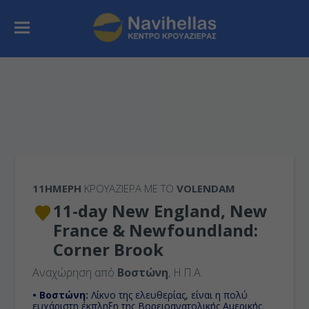
11ΉΜΕΡΗ
ΚΡΟΥΑΖΙΕΡΑ ΜΕ ΤΟ
VOLENDAM
11-day New England, New
France & Newfoundland:
Corner Brook
Αναχώρηση από
Βοστώνη
, Η.Π.Α.
• Βοστώνη:
Λίκνο της ελευθερίας, είναι η πολύ
ευχάριστη έκπληξη της Βορειοανατολικής Αμερικής.