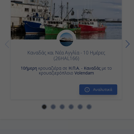
11ημερη Κρουαζιερα
Κρουαζιερες Μπει Κομο
Κρουαζιερα Μπει Κομο
Καναδάς και Νέα Αγγλία - 10 Ημέρες
(26HAL166)
10ήμερη
κρουαζιέρα σε
Η.Π.Α. - Καναδάς
με το
κρουαζιερόπλοιο
Volendam
Αναλυτικά