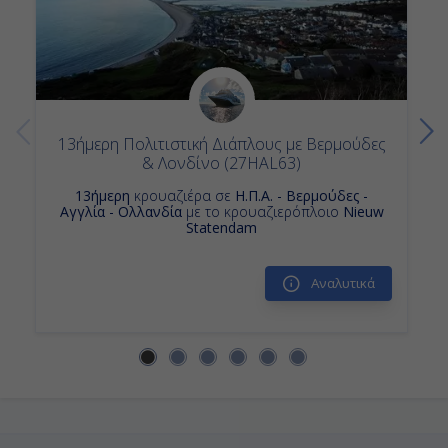
Ημέρα 14η
Ντόβερ (Λονδίνο), Αγγλία
Αποβίβαση
13ήμερη Πολιτιστική Διάπλους με Βερμούδες
& Λονδίνο (27HAL63)
-
13ήμερη
κρουαζιέρα σε
Η.Π.Α. - Βερμούδες -
Αγγλία - Ολλανδία
με το κρουαζιερόπλοιο
Nieuw
Statendam
Αναλυτικά