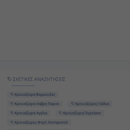
Εν Πλω
-
-
Ημέρα 10η
Εν Πλω
-
ΣΧΕΤΙΚΕΣ ΑΝΑΖΗΤΗΣΕΙΣ
-
Κρουαζιερα Βερμουδες
Κρουαζιερα Χαβρη Παρισι
Κρουαζιερες Γαλλια
Ημέρα 11η
Κρουαζιερα Αγγλια
Κρουαζιερα Πορτλαντ
Εν Πλω
Κρουαζιερες Φορτ Λοvτερντεϊλ