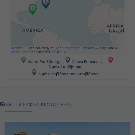
9:00
17:00
Ημέρα 5η
Leaflet
|
Tiles courtesy of
OpenStreetMap Sweden
— Map data ©
Εν Πλω
carto.com
contributors,
CC-BY-SA
Λιμάνι Επιβίβασης
Λιμάνι Επίσκεψης
-
Λιμάνι Αποβίβασης
-
Λιμάνι Επιβίβασης και Αποβίβασης
Ημέρα 6η
ΦΩΤΟΓΡΑΦΙΕΣ ΚΡΟΥΑΖΙΕΡΑΣ
Εν Πλω
-
-