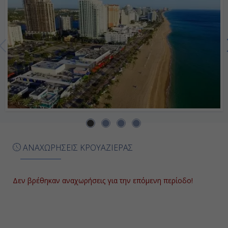
Ημέρα 7η
Εν Πλω
-
-
Ημέρα 8η
ΑΝΑΧΩΡΗΣΕΙΣ ΚΡΟΥΑΖΙΕΡΑΣ
Εν Πλω
-
Δεν βρέθηκαν αναχωρήσεις για την επόμενη περίοδο!
-
Ημέρα 9η