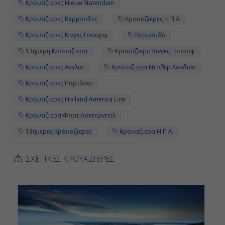
-
Κρουαζιερες Nieuw Statendam
Κρουαζιερες Βερμουδες
Κρουαζιερες Η Π Α
-
Κρουαζιερες Κινγκς Γουορφ
Βερμουδα
13ημερη Κρουαζιερα
Κρουαζιερα Κινγκς Γουορφ
Ημέρα 12η
Κρουαζιερες Αγγλια
Κρουαζιερα Ντοβερ Λονδινο
Πόρτλαντ, Αγγλία
Κρουαζιερες Πορτλαντ
8:00
Κρουαζιερες Holland America Line
Κρουαζιερα Φορτ Λοvτερντεϊλ
20:00
13ημερες Κρουαζιερες
Κρουαζιερα Η Π Α
Κρουαζιερα Holland America Line
Ημέρα 13η
ΣΧΕΤΙΚΕΣ ΚΡΟΥΑΖΙΕΡΕΣ
Κρουαζιερα Nieuw Statendam
Κρουαζιερα Γαλλια
Χάβρη (Παρίσι), Γαλλία
Κρουαζιερες Ντοβερ Λονδινο
7:00
Κρουαζιερες Χαβρη Παρισι
19:00