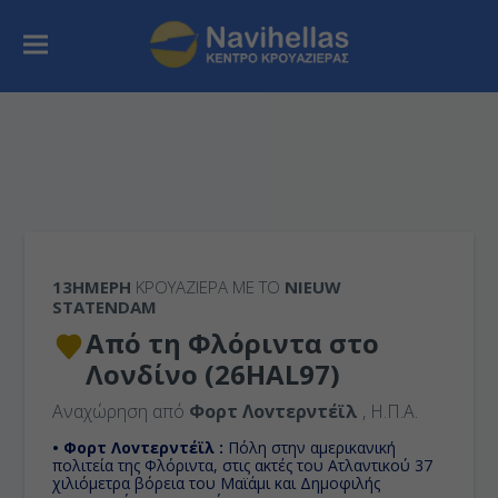
13ΉΜΕΡΗ
ΚΡΟΥΑΖΙΕΡΑ ΜΕ ΤΟ
NIEUW
STATENDAM
Από τη Φλόριντα στο
Λονδίνο (26HAL97)
Αναχώρηση από
Φορτ Λοvτερντέϊλ
, Η.Π.Α.
• Φορτ Λοvτερντέϊλ :
Πόλη στην αμερικανική
πολιτεία της Φλόριντα, στις ακτές του Ατλαντικού 37
χιλιόμετρα βόρεια του Μαϊάμι και Δημοφιλής