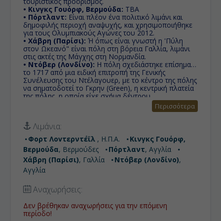
τουριστικός προορισμός.
• Κινγκς Γουόρφ, Βερμούδα:
TBA
• Πόρτλαντ:
Eίναι πλέον ένα πολιτικό λιμάνι και
δημοφιλής περιοχή αναψυχής, και χρησιμοποιήθηκε
για τους Ολυμπιακούς Αγώνες του 2012.
• Χάβρη (Παρίσι):
Ή όπως είναι γνωστή η 'Πύλη
στον Ωκεανό" είναι πόλη στη βόρεια Γαλλία, λιμάνι
στις ακτές της Μάγχης στη Νορμανδία.
• Ντόβερ (Λονδίνο):
Η πόλη σχεδιάστηκε επίσημα
το 1717 από μια ειδική επιτροπή της Γενικής
Συνέλευσης του Ντέλαγουερ, με το κέντρο της πόλης
να σηματοδοτεί το Γκρην (Green), η κεντρική πλατεία
της πόλης, η οποία είχε σχήμα δέντρου.
Περισσότερα
Λιμάνια:
Φορτ Λοvτερντέϊλ
, Η.Π.Α.
Κινγκς Γουόρφ,
Βερμούδα
, Βερμούδες
Πόρτλαντ
, Αγγλία
Χάβρη (Παρίσι)
, Γαλλία
Ντόβερ (Λονδίνο)
,
Αγγλία
Αναχωρήσεις:
Δεν βρέθηκαν αναχωρήσεις για την επόμενη
περίοδο!