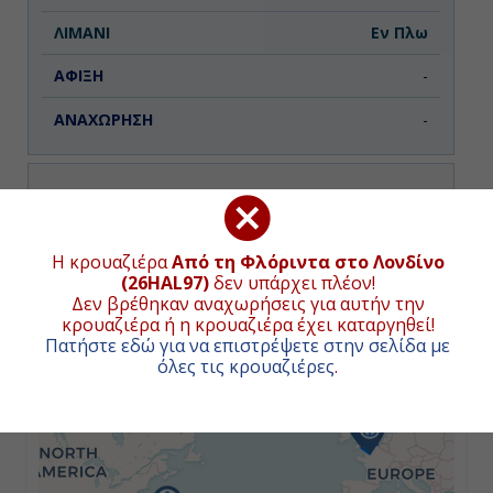
Εν Πλω
-
-
Ημέρα 3η
Εν Πλω
ΧΑΡΤΗΣ ΚΡΟΥΑΖΙΕΡΑΣ
Η κρουαζιέρα
Από τη Φλόριντα στο Λονδίνο
(26HAL97)
δεν υπάρχει πλέον!
-
Δεν βρέθηκαν αναχωρήσεις για αυτήν την
κρουαζιέρα ή η κρουαζιέρα έχει καταργηθεί!
+
-
Πατήστε εδώ για να επιστρέψετε στην σελίδα με
−
όλες τις κρουαζιέρες
.
Ημέρα 4η
Κινγκς Γουόρφ, Βερμούδα,
Βερμούδες