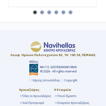
16:00
Ημέρα 16η
Οσλοφιόρδ, Νορβηγία
-
-
Λεωφ. Ηρώων Πολυτεχνείου 83, ΤΚ: 185 36, ΠΕΙΡΑΙΑΣ
Μέλος:
ΜΗ.Τ.Ε. 0207Ε60000819800
Ημέρα 17η
© 2026 - All rights reserved
Εν Πλω
Χάρτης Ιστοσελίδας
Copyright
-
Κρουαζιέρες:
Η Εταιρεία:
Όλες οι Κρουαζιέρες
Ποιοί Είμαστε
-
Ανά Προορισμό
Εταιρείες Κρουαζιέρας