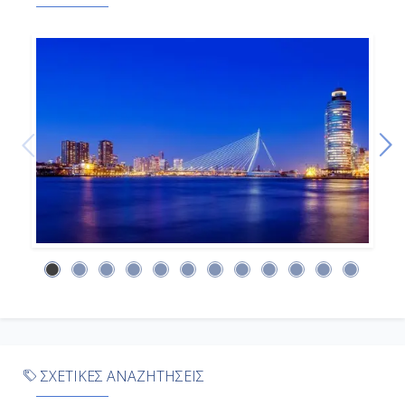
8:00
17:00
Ημέρα 9η
Ρομσνταλσφιόρδ , Νορβηγία
-
-
Ημέρα 10η
Όλντεν, Νορβηγία
7:00
ΣΧΕΤΙΚΕΣ ΑΝΑΖΗΤΗΣΕΙΣ
16:00