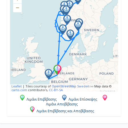
−
Ημέρα 4η
Εν Πλω
-
-
Ημέρα 5η
Εν Πλω
Leaflet
|
Tiles courtesy of
OpenStreetMap Sweden
— Map data ©
carto.com
contributors,
CC-BY-SA
-
Λιμάνι Επιβίβασης
Λιμάνι Επίσκεψης
Λιμάνι Αποβίβασης
-
Λιμάνι Επιβίβασης και Αποβίβασης
Ημέρα 6η