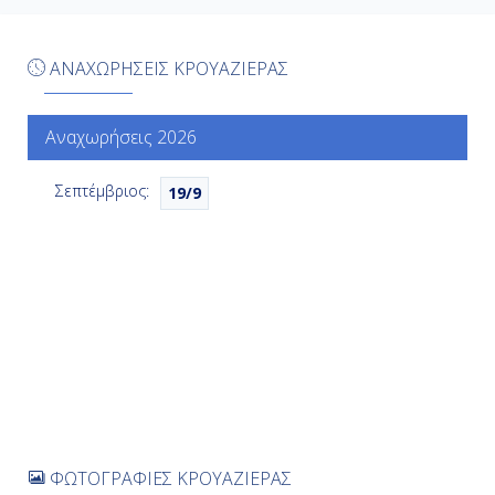
Αάλεσουντ, Νορβηγία
ΑΝΑΧΩΡΗΣΕΙΣ ΚΡΟΥΑΖΙΕΡΑΣ
8:00
17:00
Αναχωρήσεις 2026
Σεπτέμβριος:
19/9
Ημέρα 7η
Τροντχάϊμ , Νορβηγία
8:00
17:00
Ημέρα 8η
Αντάλσνες, Νορβηγία
ΦΩΤΟΓΡΑΦΙΕΣ ΚΡΟΥΑΖΙΕΡΑΣ