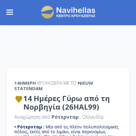
Αρχική
::
Κρουαζιέρες
:: 14 Ημέρες Γύρω από τη Νορβηγία
(26HAL99)
Σύνδεση σαν μέλος
14ΉΜΕΡΗ
ΚΡΟΥΑΖΙΕΡΑ ΜΕ ΤΟ
NIEUW
STATENDAM
14 Ημέρες Γύρω από τη
Νορβηγία (26HAL99)
Αναχώρηση από
Ρότερνταμ
, Ολλανδία
• Ρότερνταμ :
Μία από τις πλέον πολυπολιτισμικές
πόλεις, εκτός από το λιμάνι, είναι παγκοσμίως