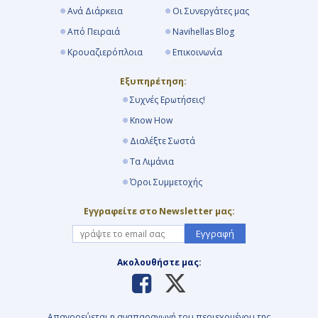
Ανά Διάρκεια
Οι Συνεργάτες μας
Ημέρα 18η
Από Πειραιά
Navihellas Blog
Κρουαζιερόπλοια
Επικοινωνία
Ντόβερ (Λονδίνο), Αγγλία
7:00
Εξυπηρέτηση:
Συχνές Ερωτήσεις!
18:00
Know How
Διαλέξτε Σωστά
Ημέρα 19η
Τα Λιμάνια
Όροι Συμμετοχής
Ρότερνταμ , Ολλανδία
Εγγραφείτε στο Newsletter μας:
Αποβίβαση
Εγγραφή
-
Ακολουθήστε μας:
Χρησιμοποιούμε cookies για να κάνουμε την ιστοσελίδα μας
πιο εύχρηστη και να αναλύσουμε την επισκεψιμότητα.
Συνεχίζοντας τη χρήση του ιστοτόπου μας, αποδέχεστε τη
Απαγορεύεται η αναπαραγωγή του περιεχομένου της