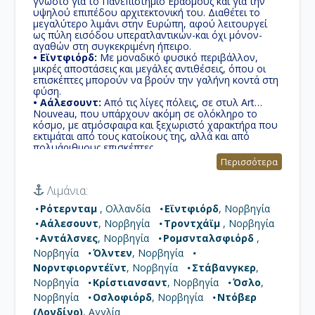
γνωστό για το Πανεπιστήμιο Εράσμους και για την
υψηλού επιπέδου αρχιτεκτονική του. Διαθέτει το
μεγαλύτερο λιμάνι στην Ευρώπη, αφού λειτουργεί
ως πύλη εισόδου υπερατλαντικών-και όχι μόνον-
αγαθών στη συγκεκριμένη ήπειρο.
• Εϊντφιόρδ:
Με μοναδικό φυσικό περιβάλλον,
μικρές αποστάσεις και μεγάλες αντιθέσεις, όπου οι
επισκέπτες μπορούν να βρούν την γαλήνη κοντά στη
φύση.
• Αάλεσουντ:
Aπό τις λίγες πόλεις, σε στυλ Art
Nouveau, που υπάρχουν ακόμη σε ολόκληρο το
κόσμο, με ατμόσφαιρα και ξεχωριστό χαρακτήρα που
εκτιμάται από τους κατοίκους της, αλλά και από
πολυάριθμους επισκέπτες.
• Τροντχάϊμ :
Είναι νορβηγικό κέντρο της
Περισσότερα
εκπαίδευσης, της τεχνικής και της ιατρικής έρευνας με
γνωστά εκπαιδευτικά ιδρύματα όπως το Νορβηγικό
Λιμάνια:
Πανεπιστήμιο Επιστημών και Τεχνολογίας.
• Αντάλσνες:
Εδώ το καλοκαίρι ο ήλιος δεν δύει
Ρότερνταμ
, Ολλανδία
Εϊντφιόρδ
, Νορβηγία
ποτέ και το χειμώνα όλο το εικοσιτετράωρο επικρατεί
Αάλεσουντ
, Νορβηγία
Τροντχάϊμ
, Νορβηγία
σκοτάδι.
• Ρομσνταλσφιόρδ :
To Romansdalsfjord ή
Αντάλσνες
, Νορβηγία
Ρομσνταλσφιόρδ
,
Romansdals Fjord είναι το ένατο σε μήκος φιορδ στη
Νορβηγία
Όλντεν
, Νορβηγία
Νορβηγία. Έχει μήκος 88 χλμ και βρίσκεται στην
Νορντφιορντέϊντ
, Νορβηγία
Στάβανγκερ
,
περιοχή Romsdal της κομητροίας Μοre Gor
Romstal.Διασκίζει δε του τέσσερεις δήμους, Molde,
Νορβηγία
Κρίστιανσαντ
, Νορβηγία
Όσλο
,
Alesund, Vestnes και Rauma.
Νορβηγία
Οσλοφιόρδ
, Νορβηγία
Ντόβερ
• Όλντεν:
Χωριό και αστική περιοχή του Δήμου
(Λονδίνο)
, Αγγλία