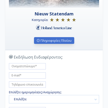
την πόλη του Όσλο και στη συνέχεια καμπυλώνει
προς τα ανατολικά και μετά πάλι νότια.
• Ντόβερ (Λονδίνο):
Η πόλη σχεδιάστηκε επίσημα
το 1717 από μια ειδική επιτροπή της Γενικής
Nieuw Statendam
Συνέλευσης του Ντέλαγουερ, με το κέντρο της πόλης
να σηματοδοτεί το Γκρην (Green), η κεντρική πλατεία
Κατηγορία:
της πόλης, η οποία είχε σχήμα δέντρου.
Πληροφορίες Πλοίου
Εκδήλωση Ενδιαφέροντος:
Επιλέξτε ημερομηνία(ες) Αναχώρησης:
Επιλέξτε