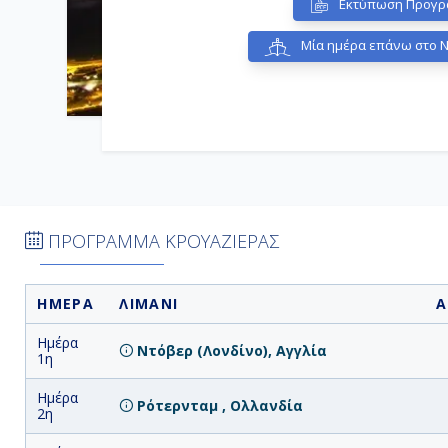
Εκτύπωση Προγρ
Μία ημέρα επάνω στο 
ΠΡΟΓΡΑΜΜΑ ΚΡΟΥΑΖΙΕΡΑΣ
ΗΜΕΡΑ
ΛΙΜΑΝΙ
Α
Ημέρα
Ντόβερ (Λονδίνο), Αγγλία
1η
Ημέρα
Ρότερνταμ , Ολλανδία
2η