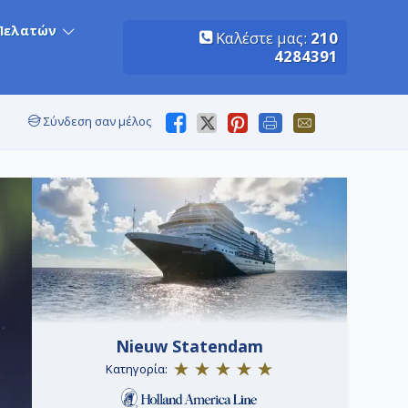
Πελατών
Καλέστε μας:
210
4284391
Σύνδεση σαν μέλος
Nieuw Statendam
Κατηγορία: