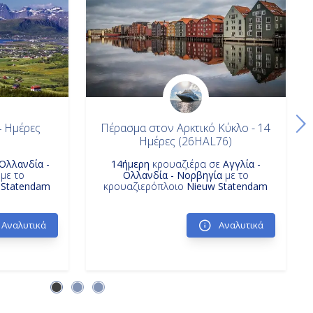
4 Ημέρες
Πέρασμα στον Αρκτικό Κύκλο - 14
Ημέρες (26HAL76)
Ολλανδία -
14ήμερη
κρουαζιέρα σε
Αγγλία -
με το
Ολλανδία - Νορβηγία
με το
 Statendam
κρουαζιερόπλοιο
Nieuw Statendam
Αναλυτικά
Αναλυτικά