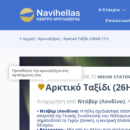
Η Εταιρία
Επικοινων
Αρχική
::
Κρουαζιέρες
:: Αρκτικό Ταξίδι (26HAL111)
Προσθέστε την κρουαζιέρα στις
αγαπημένες σας
15ΉΜΕΡΗ
ΚΡΟΥΑΖΙΕΡΑ ΜΕ ΤΟ
NIEUW STATE
Αρκτικό Ταξίδι (26
Αναχώρηση από
Ντόβερ (Λονδίνο)
, 
• Ντόβερ (Λονδίνο):
Η πόλη σχεδιάστηκε επίση
επιτροπή της Γενικής Συνέλευσης του Ντέλαγουε
σηματοδοτεί το Γκρην (Green), η κεντρική πλατεί
δέντρου.
• Ρότερνταμ :
Μία από τις πλέον πολυπολιτισμικ