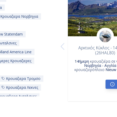
α
Κρουαζιερα Νορβηγια
uw Statendam
Ανταλσνες
Αρκτικός Κύκλος - 1
land America Line
(26HAL80)
μερες Κρουαζιερες
14ήμερη
κρουαζιέρα σε
Νορβηγία - Αγγλία
κρουαζιερόπλοιο
Nieuw
Κρουαζιερα Τρομσο
Κρουαζιερα Λεκνες
ρουαζιερα Ανταλσνες