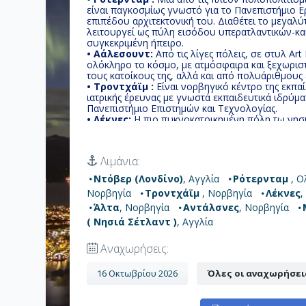
είναι παγκοσμίως γνωστό για το Πανεπιστήμιο Ε
επιπέδου αρχιτεκτονική του. Διαθέτει το μεγαλ
λειτουργεί ως πύλη εισόδου υπερατλαντικών-κα
συγκεκριμένη ήπειρο.
• Αάλεσουντ:
Aπό τις λίγες πόλεις, σε στυλ A
ολόκληρο το κόσμο, με ατμόσφαιρα και ξεχωρισ
τους κατοίκους της, αλλά και από πολυάριθμους 
• Τροντχάϊμ :
Είναι νορβηγικό κέντρο της εκπαίδ
ιατρικής έρευνας με γνωστά εκπαιδευτικά ιδρύμ
Πανεπιστήμιο Επιστημών και Τεχνολογίας.
• Λέκνες:
Η πιο πυκνοκατοικημένη πόλη τω νησι
διάφορες εκδρομές ή να περπατήσετε στο κέντρο
μουσείο όπου θα πληροφορηθείτε για την ιστορ
• Τρόμσο:
Το μεγαλύτερο μέρος της, συμπεριλα
Λιμάνια:
Τρόμσο, βρίσκεται στο μικρό νησί Tromsοya, 35
κύκλου, το οποίο συνδέεται με γέφυρα με το ηπε
Ντόβερ (Λονδίνο)
, Αγγλία
Ρότερνταμ
, Ο
• Άλτα:
Η πιο πυκνοκατοικημένη περιοχή της Ν
Νορβηγία
Τροντχάϊμ
, Νορβηγία
Λέκνες
,
τοπίο που θα μαγευτείτε από το Βόρειο Σέλας.
• Αντάλσνες:
Εδώ το καλοκαίρι ο ήλιος δεν δύε
Άλτα
, Νορβηγία
Αντάλσνες
, Νορβηγία
εικοσιτετράωρο επικρατεί σκοτάδι.
( Νησιά Σέτλαντ )
, Αγγλία
• Μπέργκεν:
Εκεί όπου προορισμός είναι το φυσ
Μπέργκεν, η μητρόπολη των Φιορδ.
Αναχωρήσεις:
• Λέργουικ ( Νησιά Σέτλαντ ):
Πρωτεύουσα κα
Σέτλαντ της Σκωτίας, πήρε το όνομά του από την 
που σημαίνει "λασπώδης κόλπος".
16 Οκτωβρίου 2026
Όλες οι αναχωρήσει