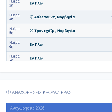
Ημέρα
Εν Πλω
3η
Ημέρα
Αάλεσουντ, Νορβηγία
4η
Ημέρα
Τροντχάϊμ , Νορβηγία
5η
Ημέρα
Εν Πλω
6η
Ημέρα
Εν Πλω
7η
Ημέρα
Λέκνες, Νορβηγία
8η
Ημέρα
Τρόμσο, Νορβηγία
9η
ΑΝΑΧΩΡΗΣΕΙΣ ΚΡΟΥΑΖΙΕΡΑΣ
Ημέρα
Άλτα, Νορβηγία
10η
Αναχωρήσεις 2026
Ημέρα