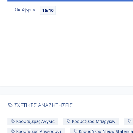
Άλτα, Νορβηγία
11η
Οκτώβριος:
16/10
Ημέρα
Εν Πλω
12η
Ημέρα
Αντάλσνες, Νορβηγία
13η
Ημέρα
Μπέργκεν, Νορβηγία
14η
Ημέρα
Λέργουικ ( Νησιά Σέτλαντ ), Αγγλία
15η
Ημέρα
Εν Πλω
16η
Ημέρα
Ρότερνταμ , Ολλανδία
Απ
17η
ΣΧΕΤΙΚΕΣ ΑΝΑΖΗΤΗΣΕΙΣ
Κρουαζιερες Αγγλια
Κρουαζιερα Μπεργκεν
Κρουαζιερα Ααλεσουντ
Κρουαζιερα Nieuw Statend