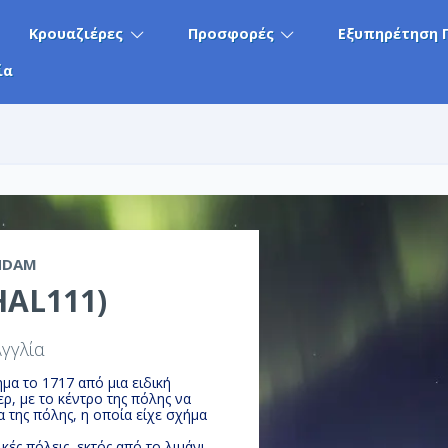
Κρουαζιέρες
Προσφορές
Εξυπηρέτηση 
ία
NDAM
HAL111)
Αγγλία
μα το 1717 από μια ειδική
ρ, με το κέντρο της πόλης να
α της πόλης, η οποία είχε σχήμα
ές πόλεις, εκτός από το λιμάνι,