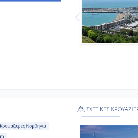
-
14:00
-
-
8:00
17:00
8:00
17:00
8:00
17:00
-
-
οβίβαση
-
ΣΧΕΤΙΚΕΣ ΚΡΟΥΑΖΙΕ
Κρουαζιερες Νορβηγια
am